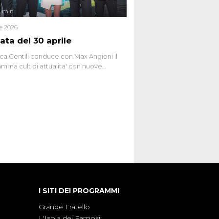
4 min
le 2026
ata del 30 aprile
ca Gentili conduce con Max Angioni il
mma cult di attualita' con nuove
ste dissacranti ed inchieste di cronaca
nviati.
I SITI DEI PROGRAMMI
Grande Fratello
L'Isola dei Famosi