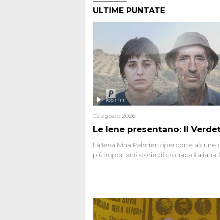
ULTIME PUNTATE
165 min
02 agosto 2026
Le Iene presentano: Il Verde
La Iena Nina Palmieri ripercorre alcune 
più importanti storie di cronaca italiana: 
strage del Circeo e l'omicidio di Avetran