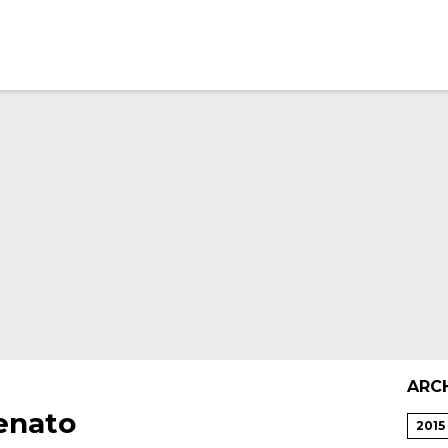
ARC
Senato
2015