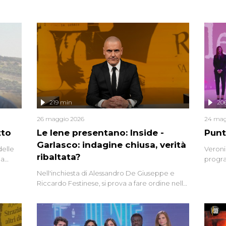
219 min
20
26 maggio 2026
24 mag
tto
Le Iene presentano: Inside -
Punt
Garlasco: indagine chiusa, verità
delle
Veroni
ribaltata?
la
progra
a.
intervi
Nell'inchiesta di Alessandro De Giuseppe e
degli i
Riccardo Festinese, si prova a fare ordine nella
miriade di informazioni che, ancora oggi,
continuano a emergere attorno a una delle
vicende giudiziarie più discusse degli ultimi
anni. Lo speciale ricostruisce la vicenda