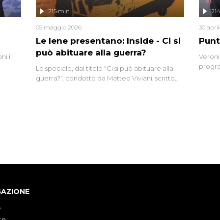
lizzata
215 min
21
05 maggio 2026
30 apri
Le Iene presentano: Inside - Ci si
Punt
può abituare alla guerra?
i il
Veroni
progra
Lo speciale, dal titolo "Ci si può abituare alla
naca
intervi
guerra?", condotto da Matteo Viviani, scritto
degli i
da Nicola Remisceg, propone una riflessione -
con l'aiuto di economisti, esperti militari e
giornalisti di settore - su quanto la guerra sia
diventata una realtà pervasiva. Anche se l'Italia
non è direttamente coinvolta in conflitti
armati, il contesto globale rende impossibile
considerarla un fenomeno lontano.
GAZIONE
e
te