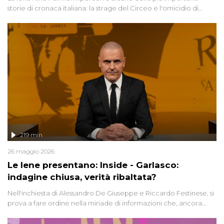
storie di cronaca italiana: la strage del Circeo e l'omicidio di
Avetrana.
219 min
26 maggio 2026
Le Iene presentano: Inside - Garlasco:
indagine chiusa, verità ribaltata?
Nell'inchiesta di Alessandro De Giuseppe e Riccardo Festinese, si
prova a fare ordine nella miriade di informazioni che, ancora
oggi, continuano a emergere attorno a una delle vicende
giudiziarie più discusse degli ultimi anni. Lo speciale ricostruisce la