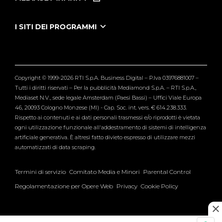
Le Iene Presentano Inside
Puntate Ieneyeh
Tutti i servizi
I SITI DEI PROGRAMMI
Le Iene
Grande Fratello
Segnalazioni
L'Isola dei Famosi
Pubblico
Striscia la Notizia
Maria De Filippi
Copyright © 1999-2026 RTI S.p.A. Business Digital – P.Iva 03976881007 –
Verissimo
Tutti i diritti riservati – Per la pubblicità Mediamond S.p.A. – RTI S.p.A.,
Mediaset N.V., sede legale Amsterdam (Paesi Bassi) – Uffici Viale Europa
46, 20093 Cologno Monzese (MI) - Cap. Soc. int. vers. € 614.238.333.
Rispetto ai contenuti e ai dati personali trasmessi e/o riprodotti è vietata
ogni utilizzazione funzionale all'addestramento di sistemi di intelligenza
artificiale generativa. È altresì fatto divieto espresso di utilizzare mezzi
automatizzati di data scraping.
Termini di servizio
Comitato Media e Minori
Parental Control
Regolamentazione per Opere Web
Privacy
Cookie Policy