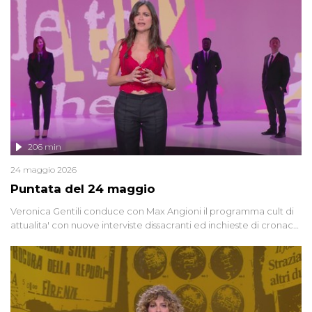
vicenda mettendo in fila testimonianze, errori, dettagli
controversi e i protagonisti di un'indagine che sembra non avere
fine.
206 min
24 maggio 2026
Puntata del 24 maggio
Veronica Gentili conduce con Max Angioni il programma cult di
attualita' con nuove interviste dissacranti ed inchieste di cronaca
degli inviati.