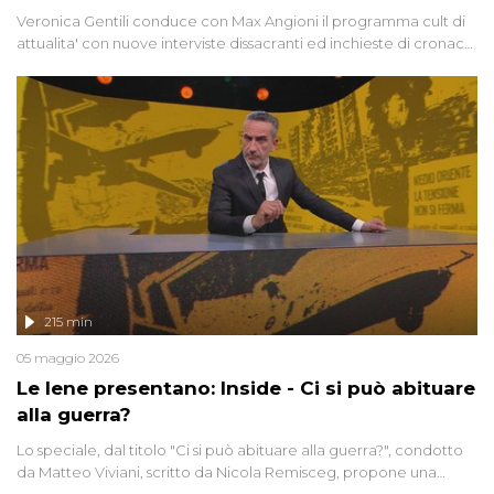
Veronica Gentili conduce con Max Angioni il programma cult di
attualita' con nuove interviste dissacranti ed inchieste di cronaca
degli inviati.
215 min
05 maggio 2026
Le Iene presentano: Inside - Ci si può abituare
alla guerra?
Lo speciale, dal titolo "Ci si può abituare alla guerra?", condotto
da Matteo Viviani, scritto da Nicola Remisceg, propone una