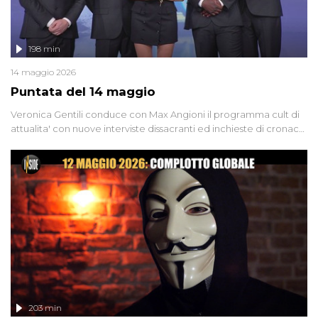
198 min
14 maggio 2026
Puntata del 14 maggio
Veronica Gentili conduce con Max Angioni il programma cult di
attualita' con nuove interviste dissacranti ed inchieste di cronaca
degli inviati.
203 min