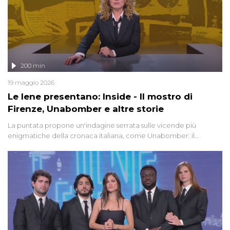
200 min
19 maggio 2026
Le Iene presentano: Inside - Il mostro di
Firenze, Unabomber e altre storie
La puntata propone un'indagine serrata sulle vicende più
enigmatiche della cronaca italiana, come Unabomber: il
dinamitardo seriale responsabile di decine di attentati tra gli anni
'90 e il 2000 che, inquietantemente, potrebbe essere ancora in
libertà. Lo speciale affronta inoltre le zone d'ombra sul Mostro di
Firenze, le cui responsabilità appaiono ancora oggi avvolte in un
groviglio di dubbi mai chiariti. Nel corso dello speciale anche
l'intervista inedita a Olindo Romano, realizzata ne...