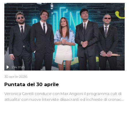
riflessione - con l'aiuto di economisti, esperti militari e giornalisti
di settore - su quanto la guerra sia diventata una realtà pervasiva.
Anche se l'Italia non è direttamente coinvolta in conflitti armati, il
contesto globale rende impossibile considerarla un fenomeno
lontano.
214 min
30 aprile 2026
Puntata del 30 aprile
Veronica Gentili conduce con Max Angioni il programma cult di
attualita' con nuove interviste dissacranti ed inchieste di cronaca
degli inviati.