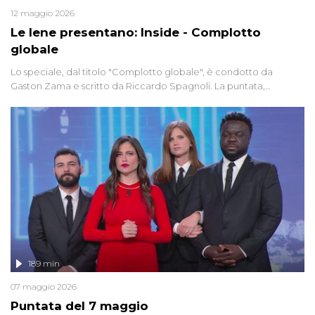
12 maggio 2026
Le Iene presentano: Inside - Complotto
globale
Lo speciale, dal titolo "Complotto globale", è condotto da
Gaston Zama e scritto da Riccardo Spagnoli. La puntata,
dedicata alle grandi teorie cospirazioniste del nostro tempo,
racconta l'universo delle narrazioni alternative, dei sospetti
globali e del complottismo che negli ultimi anni hanno invaso
social network, talk show, piazze digitali e immaginario collettivo.
189 min
07 maggio 2026
Puntata del 7 maggio