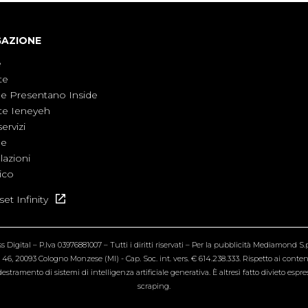
GAZIONE
e
te
ne Presentano Inside
te Ieneyeh
servizi
ne
azioni
ico
et Infinity
Digital – P.Iva 03976881007 – Tutti i diritti riservati – Per la pubblicità Mediamond S.p.
6, 20093 Cologno Monzese (MI) - Cap. Soc. int. vers. € 614.238.333. Rispetto ai contenut
estramento di sistemi di intelligenza artificiale generativa. È altresì fatto divieto espr
scraping.