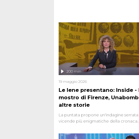
strage del Circeo e l'omicidio di Avetran
200 min
19 maggio 2026
Le Iene presentano: Inside - I
mostro di Firenze, Unabomb
altre storie
La puntata propone un'indagine serrata 
vicende più enigmatiche della cronaca
italiana, come Unabomber: il dinamitar
seriale responsabile di decine di attentat