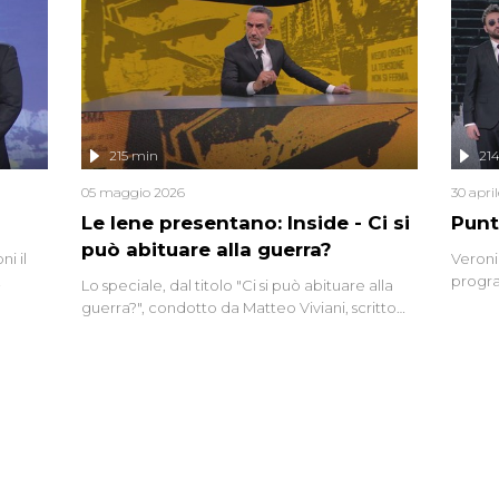
nte,
complo
eciale
invaso 
ro di
e imma
ancora
lizzata
215 min
21
05 maggio 2026
30 apri
Le Iene presentano: Inside - Ci si
Punt
può abituare alla guerra?
i il
Veroni
progra
Lo speciale, dal titolo "Ci si può abituare alla
naca
intervi
guerra?", condotto da Matteo Viviani, scritto
degli i
da Nicola Remisceg, propone una riflessione -
con l'aiuto di economisti, esperti militari e
giornalisti di settore - su quanto la guerra sia
diventata una realtà pervasiva. Anche se l'Italia
non è direttamente coinvolta in conflitti
armati, il contesto globale rende impossibile
considerarla un fenomeno lontano.