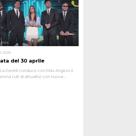
ttismo che negli ultimi anni hanno
social network, talk show, piazze digitali
ginario collettivo.
4 min
le 2026
ata del 30 aprile
ca Gentili conduce con Max Angioni il
mma cult di attualita' con nuove
ste dissacranti ed inchieste di cronaca
nviati.