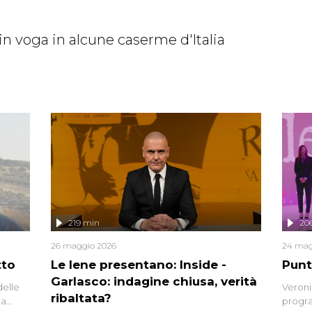
in voga in alcune caserme d'Italia
219 min
20
26 maggio 2026
24 mag
tto
Le Iene presentano: Inside -
Punt
Garlasco: indagine chiusa, verità
delle
Veroni
ribaltata?
la
progra