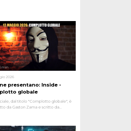
ste dissacranti ed inchieste di cronaca
nviati.
3 min
gio 2026
ene presentano: Inside -
lotto globale
ciale, dal titolo "Complotto globale", è
to da Gaston Zama e scritto da
do Spagnoli. La puntata, dedicata alle
 teorie cospirazioniste del nostro
 racconta l'universo delle narrazioni
tive, dei sospetti globali e del