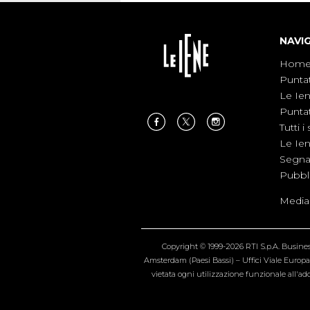
NAVI
Hom
Punta
Le Ie
Punta
Tutti i 
Le Ie
Segnal
Pubbl
Medias
Copyright © 1999-2026 RTI S.p.A. Business 
Amsterdam (Paesi Bassi) – Uffici Viale Europa 4
vietata ogni utilizzazione funzionale all'add