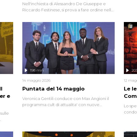
a.
intervi
Nell'inchiesta di Alessandro De Giuseppe e
degli i
Riccardo Festinese, si prova a fare ordine nella
miriade di informazioni che, ancora oggi,
continuano a emergere attorno a una delle
vicende giudiziarie più discusse degli ultimi
anni. Lo speciale ricostruisce la vicenda
mettendo in fila testimonianze, errori, dettagli
controversi e i protagonisti di un'indagine che
sembra non avere fine.
198 min
20
14 maggio 2026
12 mag
l
Puntata del 14 maggio
Le I
er e
Comp
Veronica Gentili conduce con Max Angioni il
programma cult di attualita' con nuove
Lo spe
interviste dissacranti ed inchieste di cronaca
condot
sulle
degli inviati.
Riccar
grandi
do
tempo,
i tra
alterna