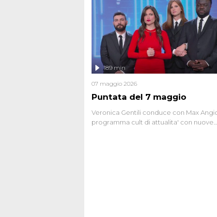
gli anni '90 e il 2000 che, inquietanteme
potrebbe essere ancora in libertà. Lo sp
affronta inoltre le zone d'ombra sul Most
Firenze, le cui responsabilità appaiono 
oggi avvolte in un groviglio di dubbi mai
chiariti. Nel corso dello speciale anche
l'intervista inedita a Olindo Romano, rea
189 min
ne...
07 maggio 2026
Puntata del 7 maggio
Veronica Gentili conduce con Max Angion
programma cult di attualita' con nuove
interviste dissacranti ed inchieste di cro
degli inviati.