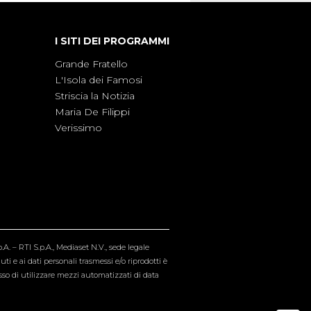
I SITI DEI PROGRAMMI
Grande Fratello
L'Isola dei Famosi
Striscia la Notizia
Maria De Filippi
Verissimo
A. – RTI S.p.A., Mediaset N.V., sede legale
i e ai dati personali trasmessi e/o riprodotti è
esso di utilizzare mezzi automatizzati di data