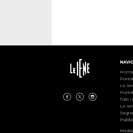
NAVI
Hom
Punta
Le Ie
Punta
Tutti i 
Le Ie
Segnal
Pubbl
Medias