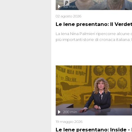
165 min
02 agosto 2026
Le Iene presentano: Il Verde
La Iena Nina Palmieri ripercorre alcune 
più importanti storie di cronaca italiana: 
strage del Circeo e l'omicidio di Avetran
200 min
19 maggio 2026
Le Iene presentano: Inside - I