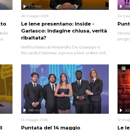
219 min
20
26 maggio 2026
24 mag
tto
Le Iene presentano: Inside -
Punt
Garlasco: indagine chiusa, verità
delle
Veroni
ribaltata?
la
progra
a.
intervi
Nell'inchiesta di Alessandro De Giuseppe e
degli i
Riccardo Festinese, si prova a fare ordine nella
miriade di informazioni che, ancora oggi,
continuano a emergere attorno a una delle
vicende giudiziarie più discusse degli ultimi
anni. Lo speciale ricostruisce la vicenda
mettendo in fila testimonianze, errori, dettagli
controversi e i protagonisti di un'indagine che
sembra non avere fine.
198 min
20
14 maggio 2026
12 mag
l
Puntata del 14 maggio
Le I