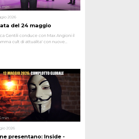
6 min
gio 2026
ata del 24 maggio
ca Gentili conduce con Max Angioni il
mma cult di attualita' con nuove
ste dissacranti ed inchieste di cronaca
nviati.
3 min
gio 2026
ene presentano: Inside -