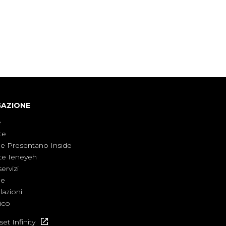
con l'aiuto di economisti, esperti militari e
giornalisti di settore - su quanto la guerra sia
diventata una realtà pervasiva. Anche se l'Italia
non è direttamente coinvolta in conflitti
armati, il contesto globale rende impossibile
considerarla un fenomeno lontano.
GAZIONE
e
te
ne Presentano Inside
te Ieneyeh
servizi
ne
azioni
ico
et Infinity