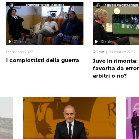
21 min
12 min
09 marzo 2022
ROMA
09 marzo 2022
I complottisti della guerra
Juve in rimonta:
favorita da error
arbitri o no?