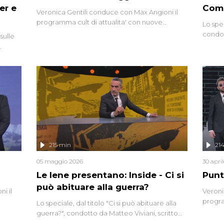
er e
Comp
Veronica Gentili conduce con Max Angioni il
programma cult di attualita' con nuove
Lo spe
interviste dissacranti ed inchieste di cronaca
condot
sulle
degli inviati.
Riccar
grandi
do
tempo,
i tra
alterna
nte,
complo
eciale
invaso 
ro di
e imma
ancora
lizzata
215 min
21
05 maggio 2026
30 apri
Le Iene presentano: Inside - Ci si
Punt
può abituare alla guerra?
i il
Veroni
progra
Lo speciale, dal titolo "Ci si può abituare alla
naca
intervi
guerra?", condotto da Matteo Viviani, scritto
degli i
da Nicola Remisceg, propone una riflessione -