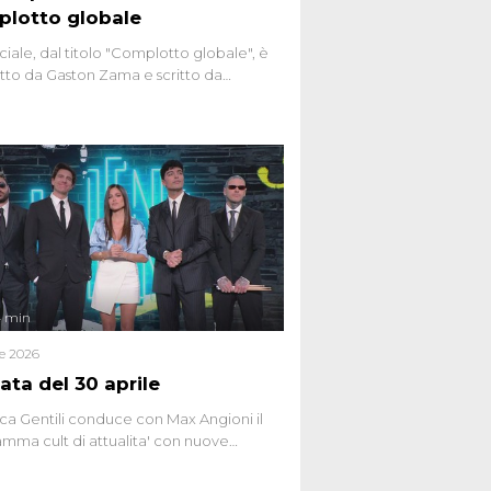
lotto globale
ciale, dal titolo "Complotto globale", è
to da Gaston Zama e scritto da
do Spagnoli. La puntata, dedicata alle
 teorie cospirazioniste del nostro
 racconta l'universo delle narrazioni
tive, dei sospetti globali e del
ttismo che negli ultimi anni hanno
social network, talk show, piazze digitali
ginario collettivo.
4 min
le 2026
ata del 30 aprile
ca Gentili conduce con Max Angioni il
mma cult di attualita' con nuove
ste dissacranti ed inchieste di cronaca
nviati.