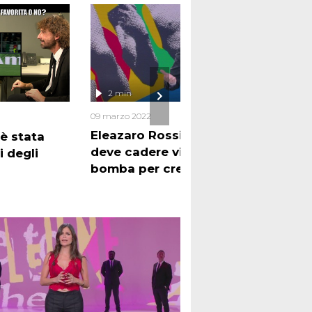
2 min
2 
09 marzo 2022
09 ma
Eleazaro Rossi: "Quanto vi
Anna
 è stata
deve cadere vicino una
Papa
i degli
bomba per crederci?"