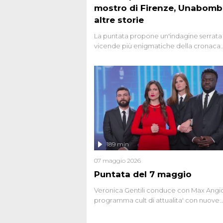
mostro di Firenze, Unabomb
altre storie
La puntata propone un'indagine serrata 
vicende più enigmatiche della cronaca
italiana, come Unabomber: il dinamitar
seriale responsabile di decine di attentat
gli anni '90 e il 2000 che, inquietanteme
potrebbe essere ancora in libertà. Lo sp
affronta inoltre le zone d'ombra sul Most
Firenze, le cui responsabilità appaiono 
oggi avvolte in un groviglio di dubbi mai
chiariti. Nel corso dello speciale anche
l'intervista inedita a Olindo Romano, rea
189 min
ne...
07 maggio 2026
Puntata del 7 maggio
Veronica Gentili conduce con Max Angion
programma cult di attualita' con nuove
interviste dissacranti ed inchieste di cro
degli inviati.