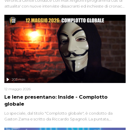
Veronica Gentili conduce con Max Angioni il programma cult di
attualita' con nuove interviste dissacranti ed inchieste di cronaca
degli inviati.
203 min
12 maggio 2026
Le Iene presentano: Inside - Complotto
globale
Lo speciale, dal titolo "Complotto globale", è condotto da
Gaston Zama e scritto da Riccardo Spagnoli. La puntata,
dedicata alle grandi teorie cospirazioniste del nostro tempo,