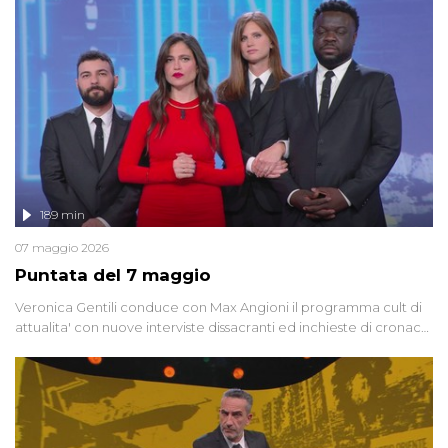
racconta l'universo delle narrazioni alternative, dei sospetti
globali e del complottismo che negli ultimi anni hanno invaso
social network, talk show, piazze digitali e immaginario collettivo.
189 min
07 maggio 2026
Puntata del 7 maggio
Veronica Gentili conduce con Max Angioni il programma cult di
attualita' con nuove interviste dissacranti ed inchieste di cronaca
degli inviati.