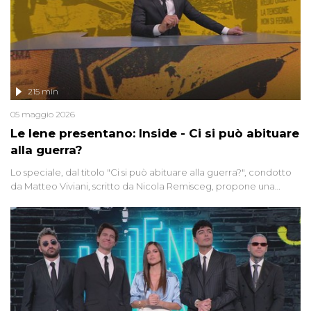
215 min
05 maggio 2026
Le Iene presentano: Inside - Ci si può abituare
alla guerra?
Lo speciale, dal titolo "Ci si può abituare alla guerra?", condotto
da Matteo Viviani, scritto da Nicola Remisceg, propone una
riflessione - con l'aiuto di economisti, esperti militari e giornalisti
di settore - su quanto la guerra sia diventata una realtà pervasiva.
Anche se l'Italia non è direttamente coinvolta in conflitti armati, il
contesto globale rende impossibile considerarla un fenomeno
lontano.