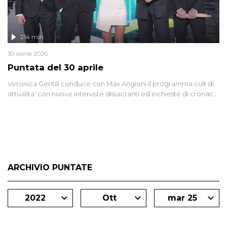
214 min
30 aprile 2026
Puntata del 30 aprile
Veronica Gentili conduce con Max Angioni il programma cult di
attualita' con nuove interviste dissacranti ed inchieste di cronaca
degli inviati.
ARCHIVIO PUNTATE
2022
Ott
mar 25