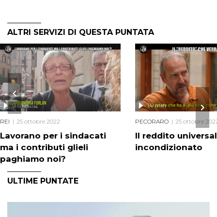
ALTRI SERVIZI DI QUESTA PUNTATA
9 min
14 min
REI
25 ottobre 2022
PECORARO
25 ottobre 202
Lavorano per i sindacati
Il reddito universa
ma i contributi glieli
incondizionato
paghiamo noi?
ULTIME PUNTATE