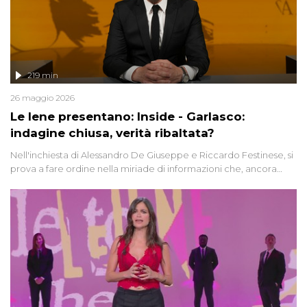
219 min
26 maggio 2026
Le Iene presentano: Inside - Garlasco:
indagine chiusa, verità ribaltata?
Nell'inchiesta di Alessandro De Giuseppe e Riccardo Festinese, si
prova a fare ordine nella miriade di informazioni che, ancora
oggi, continuano a emergere attorno a una delle vicende
giudiziarie più discusse degli ultimi anni. Lo speciale ricostruisce la
vicenda mettendo in fila testimonianze, errori, dettagli
controversi e i protagonisti di un'indagine che sembra non avere
fine.