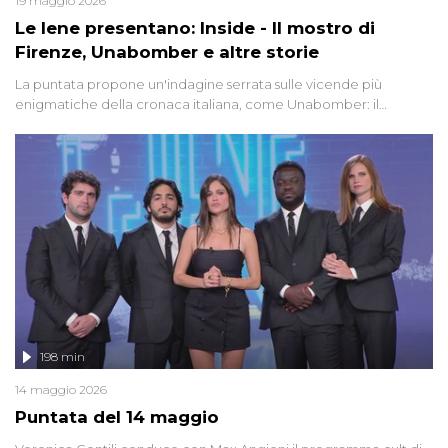
19 maggio 2026
Le Iene presentano: Inside - Il mostro di
Firenze, Unabomber e altre storie
La puntata propone un'indagine serrata sulle vicende più
enigmatiche della cronaca italiana, come Unabomber: il
dinamitardo seriale responsabile di decine di attentati tra gli anni
'90 e il 2000 che, inquietantemente, potrebbe essere ancora in
libertà. Lo speciale affronta inoltre le zone d'ombra sul Mostro di
Firenze, le cui responsabilità appaiono ancora oggi avvolte in un
groviglio di dubbi mai chiariti. Nel corso dello speciale anche
l'intervista inedita a Olindo Romano, realizzata ne...
198 min
14 maggio 2026
Puntata del 14 maggio