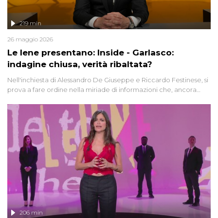
219 min
26 maggio 2026
Le Iene presentano: Inside - Garlasco:
indagine chiusa, verità ribaltata?
Nell'inchiesta di Alessandro De Giuseppe e Riccardo Festinese, si
prova a fare ordine nella miriade di informazioni che, ancora
oggi, continuano a emergere attorno a una delle vicende
giudiziarie più discusse degli ultimi anni. Lo speciale ricostruisce la
vicenda mettendo in fila testimonianze, errori, dettagli
controversi e i protagonisti di un'indagine che sembra non avere
fine.
206 min