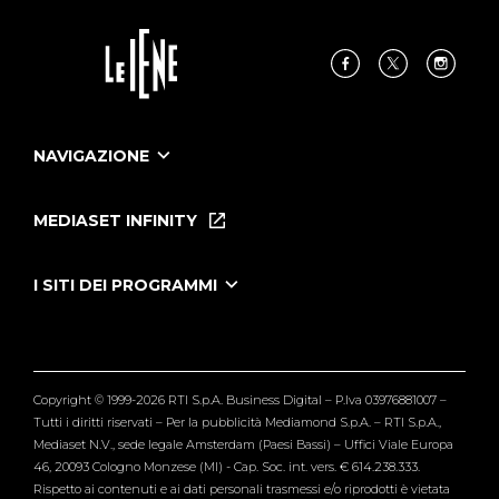
NAVIGAZIONE
Home
Puntate
MEDIASET INFINITY
Le Iene Presentano Inside
Puntate Ieneyeh
Tutti i servizi
I SITI DEI PROGRAMMI
Le Iene
Grande Fratello
Segnalazioni
L'Isola dei Famosi
Pubblico
Striscia la Notizia
Maria De Filippi
Copyright © 1999-2026 RTI S.p.A. Business Digital – P.Iva 03976881007 –
Verissimo
Tutti i diritti riservati – Per la pubblicità Mediamond S.p.A. – RTI S.p.A.,
Mediaset N.V., sede legale Amsterdam (Paesi Bassi) – Uffici Viale Europa
46, 20093 Cologno Monzese (MI) - Cap. Soc. int. vers. € 614.238.333.
Rispetto ai contenuti e ai dati personali trasmessi e/o riprodotti è vietata