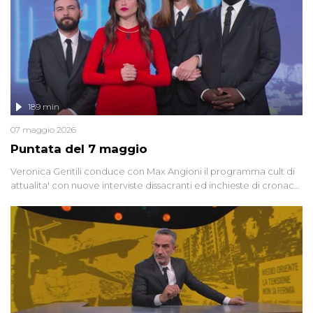
189 min
07 maggio 2026
Puntata del 7 maggio
Veronica Gentili conduce con Max Angioni il programma cult di
attualita' con nuove interviste dissacranti ed inchieste di cronaca
degli inviati.