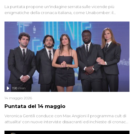
La puntata propone un'indagine serrata sulle vicende più
enigmatiche della cronaca italiana, come Unabomber: il
dinamitardo seriale responsabile di decine di attentati tra gli anni
'90 e il 2000 che, inquietantemente, potrebbe essere ancora in
libertà. Lo speciale affronta inoltre le zone d'ombra sul Mostro di
Firenze, le cui responsabilità appaiono ancora oggi avvolte in un
groviglio di dubbi mai chiariti. Nel corso dello speciale anche
l'intervista inedita a Olindo Romano, realizzata ne...
198 min
14 maggio 2026
Puntata del 14 maggio
Veronica Gentili conduce con Max Angioni il programma cult di
attualita' con nuove interviste dissacranti ed inchieste di cronaca
degli inviati.