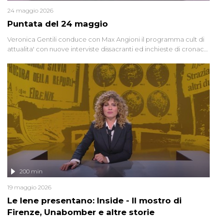
24 maggio 2026
Puntata del 24 maggio
Veronica Gentili conduce con Max Angioni il programma cult di
attualita' con nuove interviste dissacranti ed inchieste di cronaca
degli inviati.
200 min
19 maggio 2026
Le Iene presentano: Inside - Il mostro di
Firenze, Unabomber e altre storie