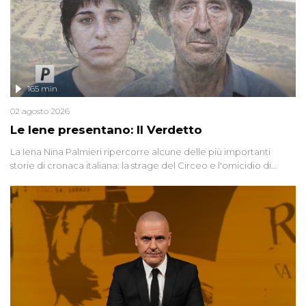
165 min
02 agosto 2026
Le Iene presentano: Il Verdetto
La Iena Nina Palmieri ripercorre alcune delle più importanti
storie di cronaca italiana: la strage del Circeo e l'omicidio di
Avetrana.