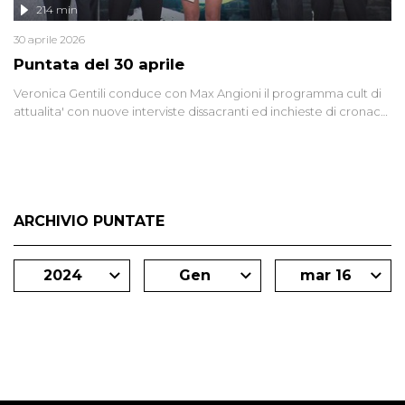
214 min
30 aprile 2026
Puntata del 30 aprile
Veronica Gentili conduce con Max Angioni il programma cult di
attualita' con nuove interviste dissacranti ed inchieste di cronaca
degli inviati.
ARCHIVIO PUNTATE
2024
Gen
mar 16