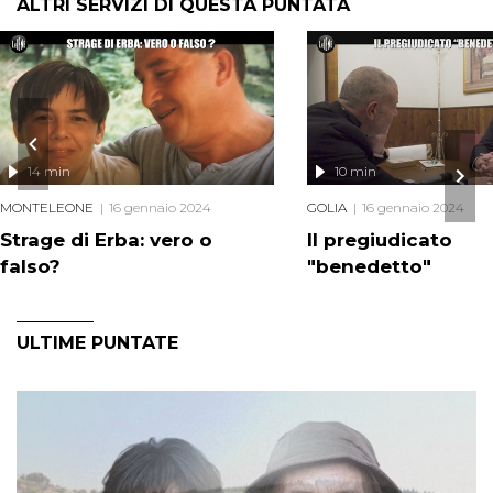
ALTRI SERVIZI DI QUESTA PUNTATA
14 min
10 min
MONTELEONE
16 gennaio 2024
GOLIA
16 gennaio 2024
Strage di Erba: vero o
Il pregiudicato
falso?
"benedetto"
ULTIME PUNTATE