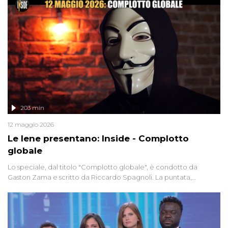
203 min
12 maggio 2026
Le Iene presentano: Inside - Complotto
globale
Lo speciale, dal titolo "Complotto globale", è condotto da
Gaston Zama e scritto da Riccardo Spagnoli. La puntata,
dedicata alle grandi teorie cospirazioniste del nostro tempo,
racconta l'universo delle narrazioni alternative, dei sospetti
globali e del complottismo che negli ultimi anni hanno invaso
social network, talk show, piazze digitali e immaginario collettivo.