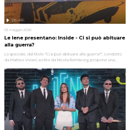
215 min
05 maggio 2026
Le Iene presentano: Inside - Ci si può abituare
alla guerra?
Lo speciale, dal titolo "Ci si può abituare alla guerra?", condotto
da Matteo Viviani, scritto da Nicola Remisceg, propone una
riflessione - con l'aiuto di economisti, esperti militari e giornalisti
di settore - su quanto la guerra sia diventata una realtà pervasiva.
Anche se l'Italia non è direttamente coinvolta in conflitti armati, il
contesto globale rende impossibile considerarla un fenomeno
lontano.