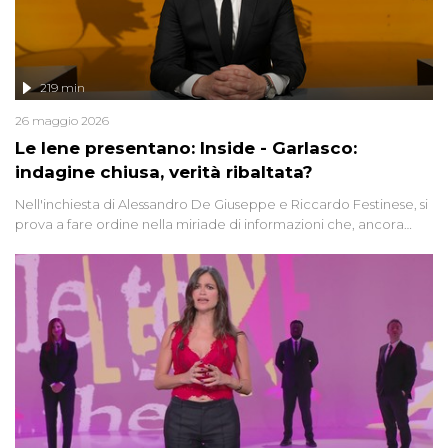
219 min
26 maggio 2026
Le Iene presentano: Inside - Garlasco:
indagine chiusa, verità ribaltata?
Nell'inchiesta di Alessandro De Giuseppe e Riccardo Festinese, si
prova a fare ordine nella miriade di informazioni che, ancora
oggi, continuano a emergere attorno a una delle vicende
giudiziarie più discusse degli ultimi anni. Lo speciale ricostruisce la
vicenda mettendo in fila testimonianze, errori, dettagli
controversi e i protagonisti di un'indagine che sembra non avere
fine.