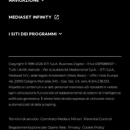
NAVIGAZIONE
Home
Puntate
MEDIASET INFINITY
Le Iene Presentano Inside
Puntate Ieneyeh
Tutti i servizi
I SITI DEI PROGRAMMI
Le Iene
Grande Fratello
Segnalazioni
L'Isola dei Famosi
Pubblico
Striscia la Notizia
Maria De Filippi
Copyright © 1999-2026 RTI S.p.A. Business Digital – P.Iva 03976881007 –
Verissimo
Tutti i diritti riservati – Per la pubblicità Mediamond S.p.A. – RTI S.p.A.,
Mediaset N.V., sede legale Amsterdam (Paesi Bassi) – Uffici Viale Europa
46, 20093 Cologno Monzese (MI) - Cap. Soc. int. vers. € 614.238.333.
Rispetto ai contenuti e ai dati personali trasmessi e/o riprodotti è vietata
ogni utilizzazione funzionale all'addestramento di sistemi di intelligenza
artificiale generativa. È altresì fatto divieto espresso di utilizzare mezzi
automatizzati di data scraping.
Termini di servizio
Comitato Media e Minori
Parental Control
Regolamentazione per Opere Web
Privacy
Cookie Policy