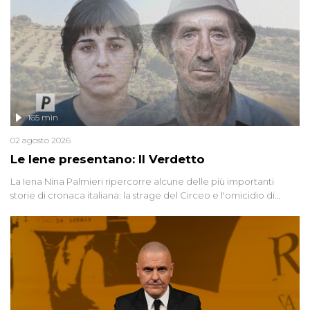
165 min
02 agosto 2026
Le Iene presentano: Il Verdetto
La Iena Nina Palmieri ripercorre alcune delle più importanti
storie di cronaca italiana: la strage del Circeo e l'omicidio di
Avetrana.