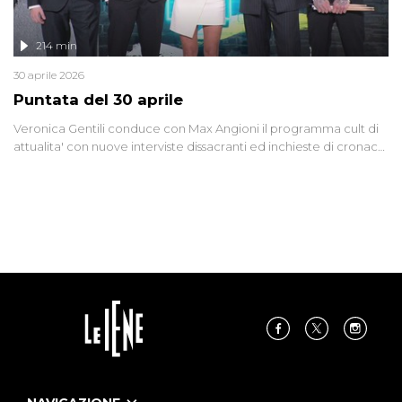
214 min
30 aprile 2026
Puntata del 30 aprile
Veronica Gentili conduce con Max Angioni il programma cult di
attualita' con nuove interviste dissacranti ed inchieste di cronaca
degli inviati.