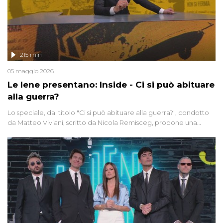
215 min
05 maggio 2026
Le Iene presentano: Inside - Ci si può abituare
alla guerra?
Lo speciale, dal titolo "Ci si può abituare alla guerra?", condotto
da Matteo Viviani, scritto da Nicola Remisceg, propone una
riflessione - con l'aiuto di economisti, esperti militari e giornalisti
di settore - su quanto la guerra sia diventata una realtà pervasiva.
Anche se l'Italia non è direttamente coinvolta in conflitti armati, il
contesto globale rende impossibile considerarla un fenomeno
lontano.