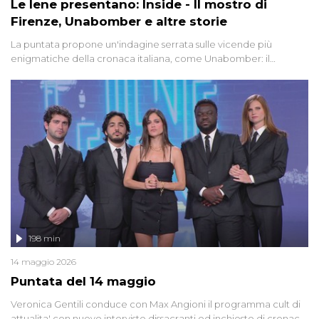
Le Iene presentano: Inside - Il mostro di
Firenze, Unabomber e altre storie
La puntata propone un'indagine serrata sulle vicende più
enigmatiche della cronaca italiana, come Unabomber: il
dinamitardo seriale responsabile di decine di attentati tra gli anni
'90 e il 2000 che, inquietantemente, potrebbe essere ancora in
libertà. Lo speciale affronta inoltre le zone d'ombra sul Mostro di
Firenze, le cui responsabilità appaiono ancora oggi avvolte in un
groviglio di dubbi mai chiariti. Nel corso dello speciale anche
l'intervista inedita a Olindo Romano, realizzata ne...
198 min
14 maggio 2026
Puntata del 14 maggio
Veronica Gentili conduce con Max Angioni il programma cult di
attualita' con nuove interviste dissacranti ed inchieste di cronaca