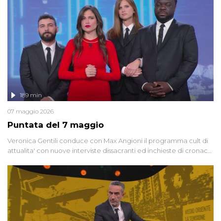
globali e del complottismo che negli ultimi anni hanno invaso
social network, talk show, piazze digitali e immaginario collettivo.
189 min
07 maggio 2026
Puntata del 7 maggio
Veronica Gentili conduce con Max Angioni il programma cult di
attualita' con nuove interviste dissacranti ed inchieste di cronaca
degli inviati.