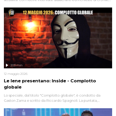
degli inviati.
203 min
12 maggio 2026
Le Iene presentano: Inside - Complotto
globale
Lo speciale, dal titolo "Complotto globale", è condotto da
Gaston Zama e scritto da Riccardo Spagnoli. La puntata,
dedicata alle grandi teorie cospirazioniste del nostro tempo,
racconta l'universo delle narrazioni alternative, dei sospetti