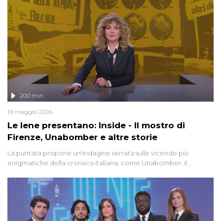
200 min
19 maggio 2026
Le Iene presentano: Inside - Il mostro di
Firenze, Unabomber e altre storie
La puntata propone un'indagine serrata sulle vicende più
enigmatiche della cronaca italiana, come Unabomber: il
dinamitardo seriale responsabile di decine di attentati tra gli anni
'90 e il 2000 che, inquietantemente, potrebbe essere ancora in
libertà. Lo speciale affronta inoltre le zone d'ombra sul Mostro di
Firenze, le cui responsabilità appaiono ancora oggi avvolte in un
groviglio di dubbi mai chiariti. Nel corso dello speciale anche