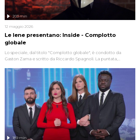
203 min
12 maggio 2026
Le Iene presentano: Inside - Complotto
globale
Lo speciale, dal titolo "Complotto globale", è condotto da
Gaston Zama e scritto da Riccardo Spagnoli. La puntata,
dedicata alle grandi teorie cospirazioniste del nostro tempo,
racconta l'universo delle narrazioni alternative, dei sospetti
globali e del complottismo che negli ultimi anni hanno invaso
social network, talk show, piazze digitali e immaginario collettivo.
189 min