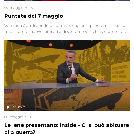
07 maggio 2026
Puntata del 7 maggio
Veronica Gentili conduce con Max Angioni il programma cult di
attualita' con nuove interviste dissacranti ed inchieste di cronaca
degli inviati.
215 min
05 maggio 2026
Le Iene presentano: Inside - Ci si può abituare
alla guerra?