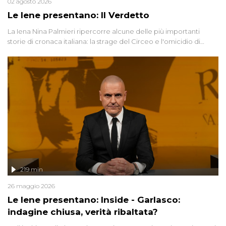
02 agosto 2026
Le Iene presentano: Il Verdetto
La Iena Nina Palmieri ripercorre alcune delle più importanti
storie di cronaca italiana: la strage del Circeo e l'omicidio di
Avetrana.
219 min
26 maggio 2026
Le Iene presentano: Inside - Garlasco:
indagine chiusa, verità ribaltata?