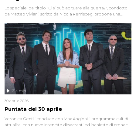
Lo speciale, dal titolo "Ci si può abituare alla guerra?", condotto
da Matteo Viviani, scritto da Nicola Remisceg, propone una
riflessione - con l'aiuto di economisti, esperti militari e giornalisti
di settore - su quanto la guerra sia diventata una realtà pervasiva.
Anche se l'Italia non è direttamente coinvolta in conflitti armati, il
contesto globale rende impossibile considerarla un fenomeno
lontano.
214 min
30 aprile 2026
Puntata del 30 aprile
Veronica Gentili conduce con Max Angioni il programma cult di
attualita' con nuove interviste dissacranti ed inchieste di cronaca
degli inviati.