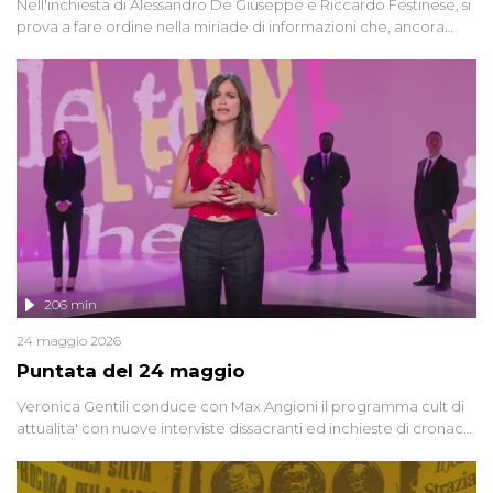
Nell'inchiesta di Alessandro De Giuseppe e Riccardo Festinese, si
prova a fare ordine nella miriade di informazioni che, ancora
oggi, continuano a emergere attorno a una delle vicende
giudiziarie più discusse degli ultimi anni. Lo speciale ricostruisce la
vicenda mettendo in fila testimonianze, errori, dettagli
controversi e i protagonisti di un'indagine che sembra non avere
fine.
206 min
24 maggio 2026
Puntata del 24 maggio
Veronica Gentili conduce con Max Angioni il programma cult di
attualita' con nuove interviste dissacranti ed inchieste di cronaca
degli inviati.