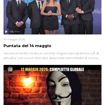
l'intervista inedita a Olindo Romano, realizzata ne...
198 min
14 maggio 2026
Puntata del 14 maggio
Veronica Gentili conduce con Max Angioni il programma cult di
attualita' con nuove interviste dissacranti ed inchieste di cronaca
degli inviati.