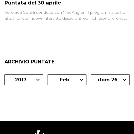
Puntata del 30 aprile
Veronica Gentili conduce con Max Angioni il programma cult di
attualita' con nuove interviste dissacranti ed inchieste di cronaca
degli inviati.
ARCHIVIO PUNTATE
2017
Feb
dom 26