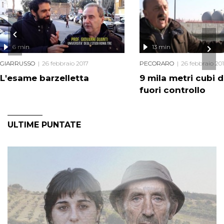
6 min
13 min
GIARRUSSO
26 febbraio 2017
PECORARO
26 febbraio 20
L'esame barzelletta
9 mila metri cubi 
fuori controllo
ULTIME PUNTATE