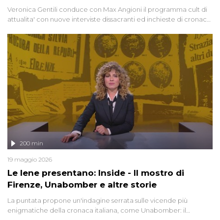
Veronica Gentili conduce con Max Angioni il programma cult di
attualita' con nuove interviste dissacranti ed inchieste di cronaca
degli inviati.
200 min
19 maggio 2026
Le Iene presentano: Inside - Il mostro di
Firenze, Unabomber e altre storie
La puntata propone un'indagine serrata sulle vicende più
enigmatiche della cronaca italiana, come Unabomber: il
dinamitardo seriale responsabile di decine di attentati tra gli anni