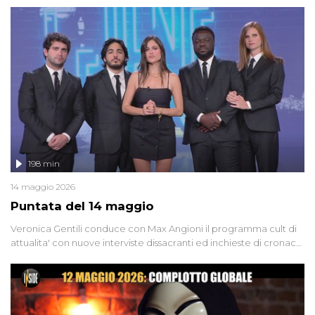
'90 e il 2000 che, inquietantemente, potrebbe essere ancora in
libertà. Lo speciale affronta inoltre le zone d'ombra sul Mostro di
Firenze, le cui responsabilità appaiono ancora oggi avvolte in un
groviglio di dubbi mai chiariti. Nel corso dello speciale anche
l'intervista inedita a Olindo Romano, realizzata ne...
198 min
14 maggio 2026
Puntata del 14 maggio
Veronica Gentili conduce con Max Angioni il programma cult di
attualita' con nuove interviste dissacranti ed inchieste di cronaca
degli inviati.