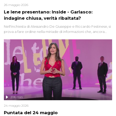
26 maggio 2026
Le Iene presentano: Inside - Garlasco:
indagine chiusa, verità ribaltata?
Nell'inchiesta di Alessandro De Giuseppe e Riccardo Festinese, si
prova a fare ordine nella miriade di informazioni che, ancora
oggi, continuano a emergere attorno a una delle vicende
giudiziarie più discusse degli ultimi anni. Lo speciale ricostruisce la
vicenda mettendo in fila testimonianze, errori, dettagli
controversi e i protagonisti di un'indagine che sembra non avere
fine.
206 min
24 maggio 2026
Puntata del 24 maggio