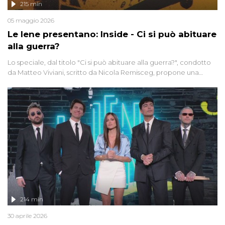
215 min
05 maggio 2026
Le Iene presentano: Inside - Ci si può abituare
alla guerra?
Lo speciale, dal titolo "Ci si può abituare alla guerra?", condotto
da Matteo Viviani, scritto da Nicola Remisceg, propone una
riflessione - con l'aiuto di economisti, esperti militari e giornalisti
di settore - su quanto la guerra sia diventata una realtà pervasiva.
Anche se l'Italia non è direttamente coinvolta in conflitti armati, il
contesto globale rende impossibile considerarla un fenomeno
lontano.
214 min
30 aprile 2026