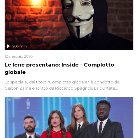
203 min
12 maggio 2026
Le Iene presentano: Inside - Complotto
globale
Lo speciale, dal titolo "Complotto globale", è condotto da
Gaston Zama e scritto da Riccardo Spagnoli. La puntata,
dedicata alle grandi teorie cospirazioniste del nostro tempo,
racconta l'universo delle narrazioni alternative, dei sospetti
globali e del complottismo che negli ultimi anni hanno invaso
social network, talk show, piazze digitali e immaginario collettivo.