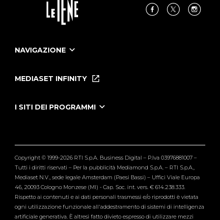
NAVIGAZIONE
Home
Puntate
MEDIASET INFINITY
Le Iene Presentano Inside
Puntate Ieneyeh
Tutti i servizi
I SITI DEI PROGRAMMI
Le Iene
Grande Fratello
Segnalazioni
L'Isola dei Famosi
Pubblico
Striscia la Notizia
Maria De Filippi
Copyright © 1999-2026 RTI S.p.A. Business Digital – P.Iva 03976881007 –
Verissimo
Tutti i diritti riservati – Per la pubblicità Mediamond S.p.A. – RTI S.p.A.,
Mediaset N.V., sede legale Amsterdam (Paesi Bassi) – Uffici Viale Europa
46, 20093 Cologno Monzese (MI) - Cap. Soc. int. vers. € 614.238.333.
Rispetto ai contenuti e ai dati personali trasmessi e/o riprodotti è vietata
ogni utilizzazione funzionale all'addestramento di sistemi di intelligenza
artificiale generativa. È altresì fatto divieto espresso di utilizzare mezzi