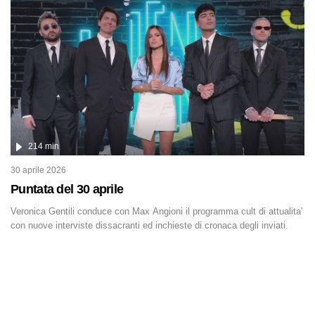
è direttamente coinvolta in conflitti armati, il contesto globale rende
impossibile considerarla un fenomeno lontano.
214 min
30 aprile 2026
Puntata del 30 aprile
Veronica Gentili conduce con Max Angioni il programma cult di attualita'
con nuove interviste dissacranti ed inchieste di cronaca degli inviati.