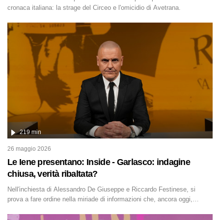
cronaca italiana: la strage del Circeo e l'omicidio di Avetrana.
219 min
26 maggio 2026
Le Iene presentano: Inside - Garlasco: indagine
chiusa, verità ribaltata?
Nell'inchiesta di Alessandro De Giuseppe e Riccardo Festinese, si
prova a fare ordine nella miriade di informazioni che, ancora oggi,
continuano a emergere attorno a una delle vicende giudiziarie più
discusse degli ultimi anni. Lo speciale ricostruisce la vicenda mettendo