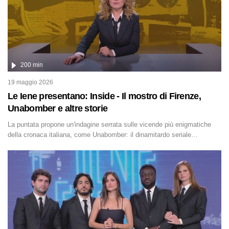
200 min
19 maggio 2026
Le Iene presentano: Inside - Il mostro di Firenze,
Unabomber e altre storie
La puntata propone un'indagine serrata sulle vicende più enigmatiche
della cronaca italiana, come Unabomber: il dinamitardo seriale
responsabile di decine di attentati tra gli anni '90 e il 2000 che,
inquietantemente, potrebbe essere ancora in libertà. Lo speciale affronta
inoltre le zone d'ombra sul Mostro di Firenze, le cui responsabilità
appaiono ancora oggi avvolte in un groviglio di dubbi mai chiariti. Nel
corso dello speciale anche l'intervista inedita a Olindo Romano,
realizzata ne...