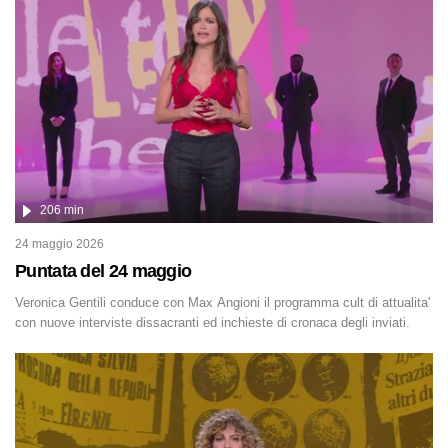
in fila testimonianze, errori, dettagli controversi e i protagonisti di
un'indagine che sembra non avere fine.
206 min
24 maggio 2026
Puntata del 24 maggio
Veronica Gentili conduce con Max Angioni il programma cult di attualita'
con nuove interviste dissacranti ed inchieste di cronaca degli inviati.