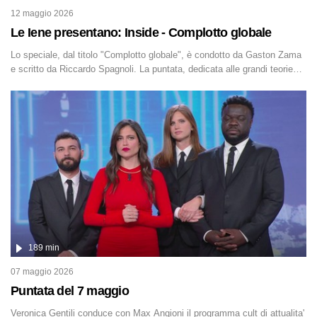
12 maggio 2026
Le Iene presentano: Inside - Complotto globale
Lo speciale, dal titolo "Complotto globale", è condotto da Gaston Zama
e scritto da Riccardo Spagnoli. La puntata, dedicata alle grandi teorie
cospirazioniste del nostro tempo, racconta l'universo delle narrazioni
alternative, dei sospetti globali e del complottismo che negli ultimi anni
hanno invaso social network, talk show, piazze digitali e immaginario
collettivo.
189 min
07 maggio 2026
Puntata del 7 maggio
Veronica Gentili conduce con Max Angioni il programma cult di attualita'