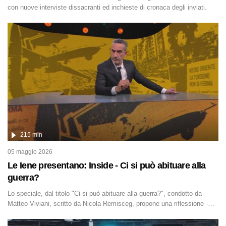
con nuove interviste dissacranti ed inchieste di cronaca degli inviati.
215 min
05 maggio 2026
Le Iene presentano: Inside - Ci si può abituare alla
guerra?
Lo speciale, dal titolo "Ci si può abituare alla guerra?", condotto da
Matteo Viviani, scritto da Nicola Remisceg, propone una riflessione -
con l'aiuto di economisti, esperti militari e giornalisti di settore - su
quanto la guerra sia diventata una realtà pervasiva. Anche se l'Italia non