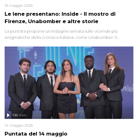
19 maggio 2026
Le Iene presentano: Inside - Il mostro di
Firenze, Unabomber e altre storie
La puntata propone un'indagine serrata sulle vicende più
enigmatiche della cronaca italiana, come Unabomber: il
dinamitardo seriale responsabile di decine di attentati tra gli anni
'90 e il 2000 che, inquietantemente, potrebbe essere ancora in
libertà. Lo speciale affronta inoltre le zone d'ombra sul Mostro di
Firenze, le cui responsabilità appaiono ancora oggi avvolte in un
groviglio di dubbi mai chiariti. Nel corso dello speciale anche
l'intervista inedita a Olindo Romano, realizzata ne...
198 min
14 maggio 2026
Puntata del 14 maggio