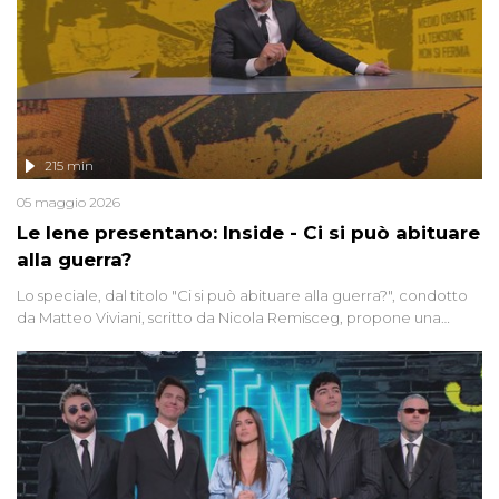
215 min
05 maggio 2026
Le Iene presentano: Inside - Ci si può abituare
alla guerra?
Lo speciale, dal titolo "Ci si può abituare alla guerra?", condotto
da Matteo Viviani, scritto da Nicola Remisceg, propone una
riflessione - con l'aiuto di economisti, esperti militari e giornalisti
di settore - su quanto la guerra sia diventata una realtà pervasiva.
Anche se l'Italia non è direttamente coinvolta in conflitti armati, il
contesto globale rende impossibile considerarla un fenomeno
lontano.