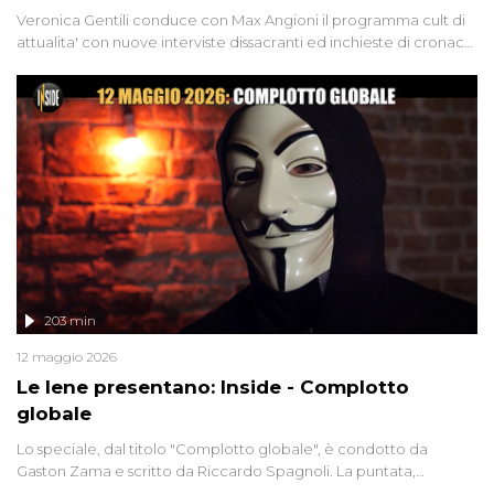
Veronica Gentili conduce con Max Angioni il programma cult di
attualita' con nuove interviste dissacranti ed inchieste di cronaca
degli inviati.
203 min
12 maggio 2026
Le Iene presentano: Inside - Complotto
globale
Lo speciale, dal titolo "Complotto globale", è condotto da
Gaston Zama e scritto da Riccardo Spagnoli. La puntata,
dedicata alle grandi teorie cospirazioniste del nostro tempo,