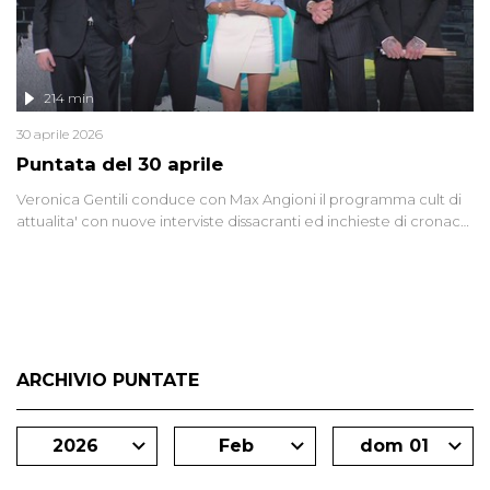
214 min
30 aprile 2026
Puntata del 30 aprile
Veronica Gentili conduce con Max Angioni il programma cult di
attualita' con nuove interviste dissacranti ed inchieste di cronaca
degli inviati.
ARCHIVIO PUNTATE
2026
Feb
dom 01