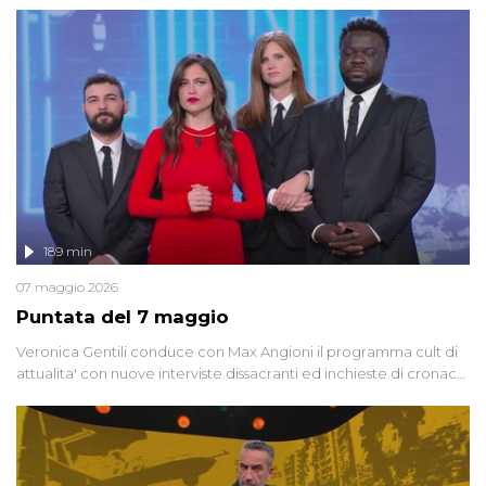
racconta l'universo delle narrazioni alternative, dei sospetti
globali e del complottismo che negli ultimi anni hanno invaso
social network, talk show, piazze digitali e immaginario collettivo.
189 min
07 maggio 2026
Puntata del 7 maggio
Veronica Gentili conduce con Max Angioni il programma cult di
attualita' con nuove interviste dissacranti ed inchieste di cronaca
degli inviati.