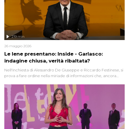
219 min
26 maggio 2026
Le Iene presentano: Inside - Garlasco:
indagine chiusa, verità ribaltata?
Nell'inchiesta di Alessandro De Giuseppe e Riccardo Festinese, si
prova a fare ordine nella miriade di informazioni che, ancora
oggi, continuano a emergere attorno a una delle vicende
giudiziarie più discusse degli ultimi anni. Lo speciale ricostruisce la
vicenda mettendo in fila testimonianze, errori, dettagli
controversi e i protagonisti di un'indagine che sembra non avere
fine.