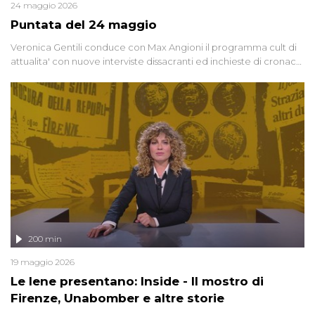
24 maggio 2026
Puntata del 24 maggio
Veronica Gentili conduce con Max Angioni il programma cult di
attualita' con nuove interviste dissacranti ed inchieste di cronaca
degli inviati.
200 min
19 maggio 2026
Le Iene presentano: Inside - Il mostro di
Firenze, Unabomber e altre storie