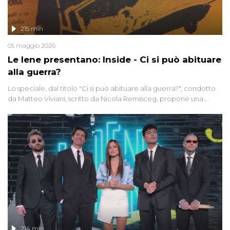
215 min
05 maggio 2026
Le Iene presentano: Inside - Ci si può abituare
alla guerra?
Lo speciale, dal titolo "Ci si può abituare alla guerra?", condotto
da Matteo Viviani, scritto da Nicola Remisceg, propone una
riflessione - con l'aiuto di economisti, esperti militari e giornalisti
di settore - su quanto la guerra sia diventata una realtà pervasiva.
Anche se l'Italia non è direttamente coinvolta in conflitti armati, il
contesto globale rende impossibile considerarla un fenomeno
lontano.
214 min