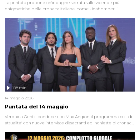
La puntata propone un'indagine serrata sulle vicende più
enigmatiche della cronaca italiana, come Unabomber: il
dinamitardo seriale responsabile di decine di attentati tra gli anni
'90 e il 2000 che, inquietantemente, potrebbe essere ancora in
libertà. Lo speciale affronta inoltre le zone d'ombra sul Mostro di
Firenze, le cui responsabilità appaiono ancora oggi avvolte in un
groviglio di dubbi mai chiariti. Nel corso dello speciale anche
l'intervista inedita a Olindo Romano, realizzata ne...
198 min
14 maggio 2026
Puntata del 14 maggio
Veronica Gentili conduce con Max Angioni il programma cult di
attualita' con nuove interviste dissacranti ed inchieste di cronaca
degli inviati.