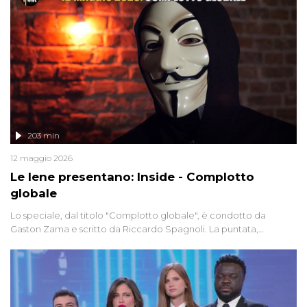
203 min
12 maggio 2026
Le Iene presentano: Inside - Complotto
globale
Lo speciale, dal titolo "Complotto globale", è condotto da
Gaston Zama e scritto da Riccardo Spagnoli. La puntata,
dedicata alle grandi teorie cospirazioniste del nostro tempo,
racconta l'universo delle narrazioni alternative, dei sospetti
globali e del complottismo che negli ultimi anni hanno invaso
social network, talk show, piazze digitali e immaginario collettivo.