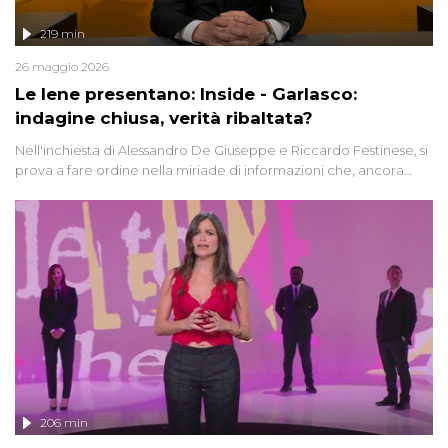
219 min
26 maggio 2026
Le Iene presentano: Inside - Garlasco:
indagine chiusa, verità ribaltata?
Nell'inchiesta di Alessandro De Giuseppe e Riccardo Festinese, si
prova a fare ordine nella miriade di informazioni che, ancora
oggi, continuano a emergere attorno a una delle vicende
giudiziarie più discusse degli ultimi anni. Lo speciale ricostruisce la
vicenda mettendo in fila testimonianze, errori, dettagli
controversi e i protagonisti di un'indagine che sembra non avere
fine.
206 min