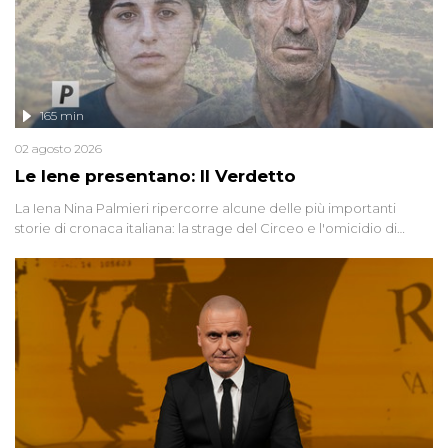
165 min
02 agosto 2026
Le Iene presentano: Il Verdetto
La Iena Nina Palmieri ripercorre alcune delle più importanti
storie di cronaca italiana: la strage del Circeo e l'omicidio di
Avetrana.