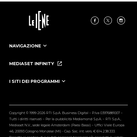
NAVIGAZIONE
Home
Puntate
MEDIASET INFINITY
Le Iene Presentano Inside
Puntate Ieneyeh
Tutti i servizi
I SITI DEI PROGRAMMI
Le Iene
Grande Fratello
Segnalazioni
L'Isola dei Famosi
Pubblico
Striscia la Notizia
Maria De Filippi
Copyright © 1999-2026 RTI S.p.A. Business Digital – P.Iva 03976881007 –
Verissimo
Tutti i diritti riservati – Per la pubblicità Mediamond S.p.A. – RTI S.p.A.,
Mediaset N.V., sede legale Amsterdam (Paesi Bassi) – Uffici Viale Europa
46, 20093 Cologno Monzese (MI) - Cap. Soc. int. vers. € 614.238.333.