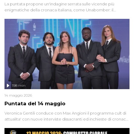
La puntata propone un'indagine serrata sulle vicende più
enigmatiche della cronaca italiana, come Unabomber: il
dinamitardo seriale responsabile di decine di attentati tra gli anni
'90 e il 2000 che, inquietantemente, potrebbe essere ancora in
libertà. Lo speciale affronta inoltre le zone d'ombra sul Mostro di
Firenze, le cui responsabilità appaiono ancora oggi avvolte in un
groviglio di dubbi mai chiariti. Nel corso dello speciale anche
l'intervista inedita a Olindo Romano, realizzata ne...
198 min
14 maggio 2026
Puntata del 14 maggio
Veronica Gentili conduce con Max Angioni il programma cult di
attualita' con nuove interviste dissacranti ed inchieste di cronaca
degli inviati.