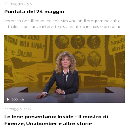
24 maggio 2026
Puntata del 24 maggio
Veronica Gentili conduce con Max Angioni il programma cult di
attualita' con nuove interviste dissacranti ed inchieste di cronaca
degli inviati.
200 min
19 maggio 2026
Le Iene presentano: Inside - Il mostro di
Firenze, Unabomber e altre storie