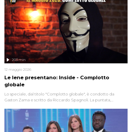
203 min
12 maggio 2026
Le Iene presentano: Inside - Complotto
globale
Lo speciale, dal titolo "Complotto globale", è condotto da
Gaston Zama e scritto da Riccardo Spagnoli. La puntata,
dedicata alle grandi teorie cospirazioniste del nostro tempo,
racconta l'universo delle narrazioni alternative, dei sospetti
globali e del complottismo che negli ultimi anni hanno invaso
social network, talk show, piazze digitali e immaginario collettivo.