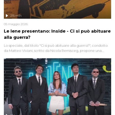
215 min
05 maggio 2026
Le Iene presentano: Inside - Ci si può abituare
alla guerra?
Lo speciale, dal titolo "Ci si può abituare alla guerra?", condotto
da Matteo Viviani, scritto da Nicola Remisceg, propone una
riflessione - con l'aiuto di economisti, esperti militari e giornalisti
di settore - su quanto la guerra sia diventata una realtà pervasiva.
Anche se l'Italia non è direttamente coinvolta in conflitti armati, il
contesto globale rende impossibile considerarla un fenomeno
lontano.