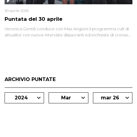
214 min
30 aprile 2026
Puntata del 30 aprile
Veronica Gentili conduce con Max Angioni il programma cult di
attualita' con nuove interviste dissacranti ed inchieste di cronaca
degli inviati.
ARCHIVIO PUNTATE
2024
Mar
mar 26