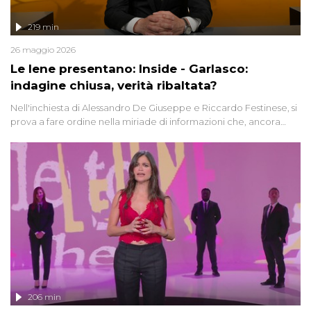
219 min
26 maggio 2026
Le Iene presentano: Inside - Garlasco:
indagine chiusa, verità ribaltata?
Nell'inchiesta di Alessandro De Giuseppe e Riccardo Festinese, si
prova a fare ordine nella miriade di informazioni che, ancora
oggi, continuano a emergere attorno a una delle vicende
giudiziarie più discusse degli ultimi anni. Lo speciale ricostruisce la
vicenda mettendo in fila testimonianze, errori, dettagli
controversi e i protagonisti di un'indagine che sembra non avere
fine.
206 min