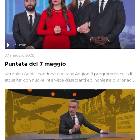
189 min
07 maggio 2026
Puntata del 7 maggio
Veronica Gentili conduce con Max Angioni il programma cult di
attualita' con nuove interviste dissacranti ed inchieste di cronaca
degli inviati.