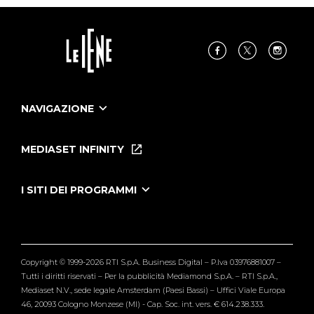
NAVIGAZIONE
Home
Puntate
MEDIASET INFINITY
Le Iene Presentano Inside
Puntate Ieneyeh
Tutti i servizi
I SITI DEI PROGRAMMI
Le Iene
Grande Fratello
Segnalazioni
L'Isola dei Famosi
Pubblico
Striscia la Notizia
Maria De Filippi
Copyright © 1999-2026 RTI S.p.A. Business Digital – P.Iva 03976881007 –
Verissimo
Tutti i diritti riservati – Per la pubblicità Mediamond S.p.A. – RTI S.p.A.,
Mediaset N.V., sede legale Amsterdam (Paesi Bassi) – Uffici Viale Europa
46, 20093 Cologno Monzese (MI) - Cap. Soc. int. vers. € 614.238.333.