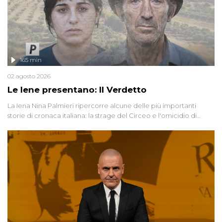
165 min
02 agosto 2026
Le Iene presentano: Il Verdetto
La Iena Nina Palmieri ripercorre alcune delle più importanti
storie di cronaca italiana: la strage del Circeo e l'omicidio di
Avetrana.