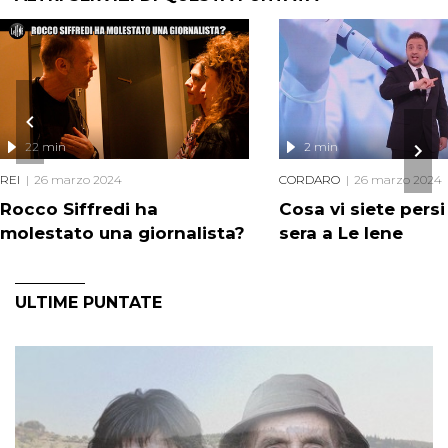
22 min
2 min
REI
26 marzo 2024
CORDARO
26 marzo 2024
Rocco Siffredi ha
Cosa vi siete pers
molestato una giornalista?
sera a Le Iene
ULTIME PUNTATE