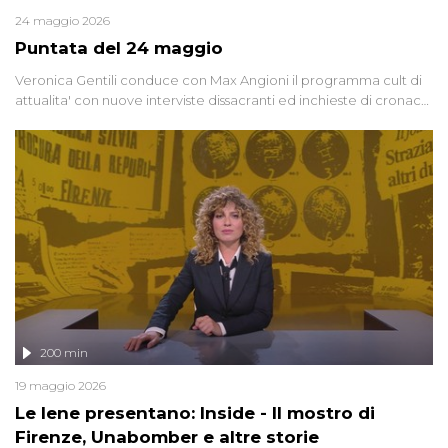
24 maggio 2026
Puntata del 24 maggio
Veronica Gentili conduce con Max Angioni il programma cult di
attualita' con nuove interviste dissacranti ed inchieste di cronaca
degli inviati.
200 min
19 maggio 2026
Le Iene presentano: Inside - Il mostro di
Firenze, Unabomber e altre storie