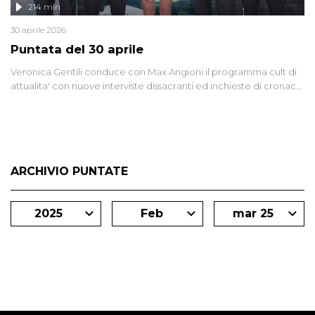
214 min
30 aprile 2026
Puntata del 30 aprile
Veronica Gentili conduce con Max Angioni il programma cult di
attualita' con nuove interviste dissacranti ed inchieste di cronaca
degli inviati.
ARCHIVIO PUNTATE
2025
Feb
mar 25