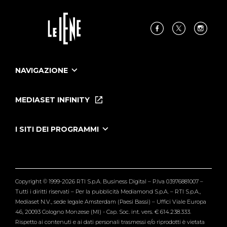
NAVIGAZIONE
Home
Puntate
MEDIASET INFINITY
Le Iene Presentano Inside
Puntate Ieneyeh
Tutti i servizi
I SITI DEI PROGRAMMI
Le Iene
Grande Fratello
Segnalazioni
L'Isola dei Famosi
Pubblico
Striscia la Notizia
Maria De Filippi
Copyright © 1999-2026 RTI S.p.A. Business Digital – P.Iva 03976881007 –
Verissimo
Tutti i diritti riservati – Per la pubblicità Mediamond S.p.A. – RTI S.p.A.,
Mediaset N.V., sede legale Amsterdam (Paesi Bassi) – Uffici Viale Europa
46, 20093 Cologno Monzese (MI) - Cap. Soc. int. vers. € 614.238.333.
Rispetto ai contenuti e ai dati personali trasmessi e/o riprodotti è vietata