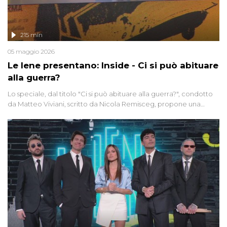
215 min
05 maggio 2026
Le Iene presentano: Inside - Ci si può abituare
alla guerra?
Lo speciale, dal titolo "Ci si può abituare alla guerra?", condotto
da Matteo Viviani, scritto da Nicola Remisceg, propone una
riflessione - con l'aiuto di economisti, esperti militari e giornalisti
di settore - su quanto la guerra sia diventata una realtà pervasiva.
Anche se l'Italia non è direttamente coinvolta in conflitti armati, il
contesto globale rende impossibile considerarla un fenomeno
lontano.