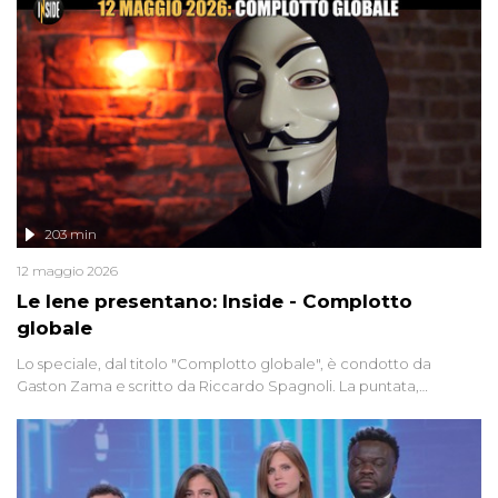
203 min
12 maggio 2026
Le Iene presentano: Inside - Complotto
globale
Lo speciale, dal titolo "Complotto globale", è condotto da
Gaston Zama e scritto da Riccardo Spagnoli. La puntata,
dedicata alle grandi teorie cospirazioniste del nostro tempo,
racconta l'universo delle narrazioni alternative, dei sospetti
globali e del complottismo che negli ultimi anni hanno invaso
social network, talk show, piazze digitali e immaginario collettivo.