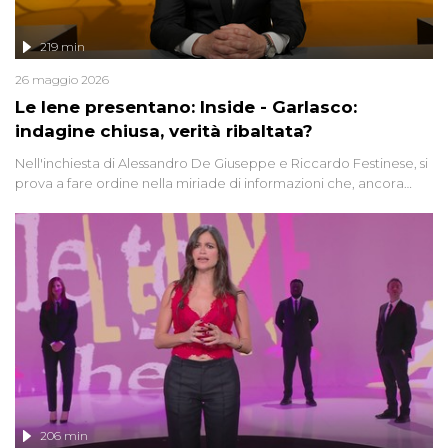
219 min
26 maggio 2026
Le Iene presentano: Inside - Garlasco:
indagine chiusa, verità ribaltata?
Nell'inchiesta di Alessandro De Giuseppe e Riccardo Festinese, si
prova a fare ordine nella miriade di informazioni che, ancora
oggi, continuano a emergere attorno a una delle vicende
giudiziarie più discusse degli ultimi anni. Lo speciale ricostruisce la
vicenda mettendo in fila testimonianze, errori, dettagli
controversi e i protagonisti di un'indagine che sembra non avere
fine.
206 min