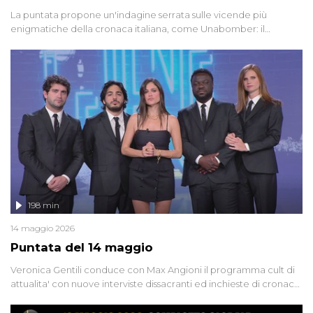
La puntata propone un'indagine serrata sulle vicende più
enigmatiche della cronaca italiana, come Unabomber: il
dinamitardo seriale responsabile di decine di attentati tra gli anni
'90 e il 2000 che, inquietantemente, potrebbe essere ancora in
libertà. Lo speciale affronta inoltre le zone d'ombra sul Mostro di
Firenze, le cui responsabilità appaiono ancora oggi avvolte in un
groviglio di dubbi mai chiariti. Nel corso dello speciale anche
l'intervista inedita a Olindo Romano, realizzata ne...
198 min
14 maggio 2026
Puntata del 14 maggio
Veronica Gentili conduce con Max Angioni il programma cult di
attualita' con nuove interviste dissacranti ed inchieste di cronaca
degli inviati.