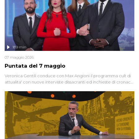
189 min
07 maggio 2026
Puntata del 7 maggio
Veronica Gentili conduce con Max Angioni il programma cult di
attualita' con nuove interviste dissacranti ed inchieste di cronaca
degli inviati.