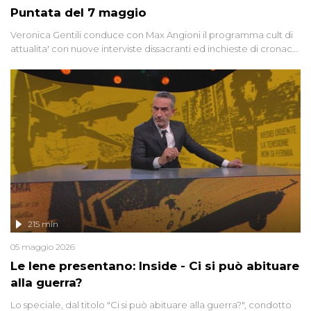
Puntata del 7 maggio
Veronica Gentili conduce con Max Angioni il programma cult di
attualita' con nuove interviste dissacranti ed inchieste di cronaca
degli inviati.
215 min
05 maggio 2026
Le Iene presentano: Inside - Ci si può abituare
alla guerra?
Lo speciale, dal titolo "Ci si può abituare alla guerra?", condotto