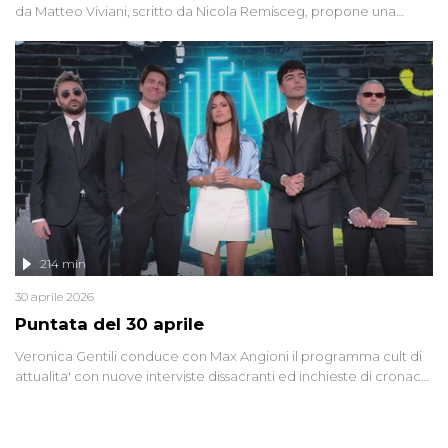
da Matteo Viviani, scritto da Nicola Remisceg, propone una
riflessione - con l'aiuto di economisti, esperti militari e giornalisti
di settore - su quanto la guerra sia diventata una realtà pervasiva.
Anche se l'Italia non è direttamente coinvolta in conflitti armati, il
contesto globale rende impossibile considerarla un fenomeno
lontano.
214 min
30 aprile 2026
Puntata del 30 aprile
Veronica Gentili conduce con Max Angioni il programma cult di
attualita' con nuove interviste dissacranti ed inchieste di cronaca
degli inviati.