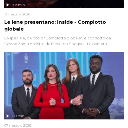
203 min
12 maggio 2026
Le Iene presentano: Inside - Complotto
globale
Lo speciale, dal titolo "Complotto globale", è condotto da
Gaston Zama e scritto da Riccardo Spagnoli. La puntata,
dedicata alle grandi teorie cospirazioniste del nostro tempo,
racconta l'universo delle narrazioni alternative, dei sospetti
globali e del complottismo che negli ultimi anni hanno invaso
social network, talk show, piazze digitali e immaginario collettivo.
189 min
07 maggio 2026