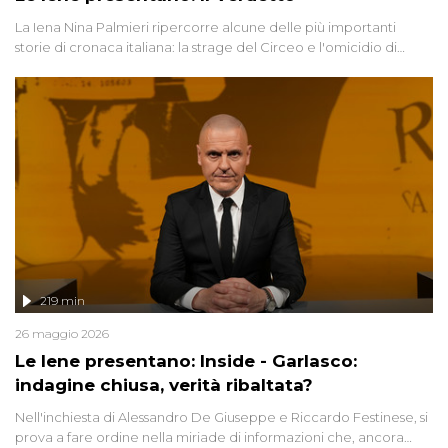
La Iena Nina Palmieri ripercorre alcune delle più importanti
storie di cronaca italiana: la strage del Circeo e l'omicidio di
Avetrana.
219 min
26 maggio 2026
Le Iene presentano: Inside - Garlasco:
indagine chiusa, verità ribaltata?
Nell'inchiesta di Alessandro De Giuseppe e Riccardo Festinese, si
prova a fare ordine nella miriade di informazioni che, ancora