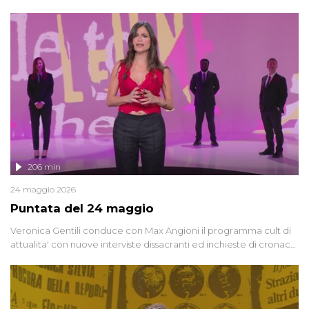
oggi, continuano a emergere attorno a una delle vicende
giudiziarie più discusse degli ultimi anni. Lo speciale ricostruisce la
vicenda mettendo in fila testimonianze, errori, dettagli
controversi e i protagonisti di un'indagine che sembra non avere
fine.
206 min
24 maggio 2026
Puntata del 24 maggio
Veronica Gentili conduce con Max Angioni il programma cult di
attualita' con nuove interviste dissacranti ed inchieste di cronaca
degli inviati.