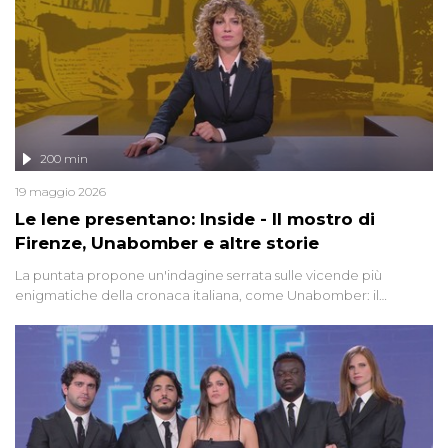
200 min
19 maggio 2026
Le Iene presentano: Inside - Il mostro di
Firenze, Unabomber e altre storie
La puntata propone un'indagine serrata sulle vicende più
enigmatiche della cronaca italiana, come Unabomber: il
dinamitardo seriale responsabile di decine di attentati tra gli anni
'90 e il 2000 che, inquietantemente, potrebbe essere ancora in
libertà. Lo speciale affronta inoltre le zone d'ombra sul Mostro di
Firenze, le cui responsabilità appaiono ancora oggi avvolte in un
groviglio di dubbi mai chiariti. Nel corso dello speciale anche
l'intervista inedita a Olindo Romano, realizzata ne...