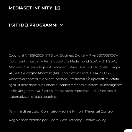
Puntate
MEDIASET INFINITY
Le Iene Presentano Inside
Puntate Ieneyeh
Tutti i servizi
I SITI DEI PROGRAMMI
Le Iene
Grande Fratello
Segnalazioni
L'Isola dei Famosi
Pubblico
Striscia la Notizia
Maria De Filippi
Copyright © 1999-2026 RTI S.p.A. Business Digital – P.Iva 03976881007 –
Verissimo
Tutti i diritti riservati – Per la pubblicità Mediamond S.p.A. – RTI S.p.A.,
Mediaset N.V., sede legale Amsterdam (Paesi Bassi) – Uffici Viale Europa
46, 20093 Cologno Monzese (MI) - Cap. Soc. int. vers. € 614.238.333.
Rispetto ai contenuti e ai dati personali trasmessi e/o riprodotti è vietata
ogni utilizzazione funzionale all'addestramento di sistemi di intelligenza
artificiale generativa. È altresì fatto divieto espresso di utilizzare mezzi
automatizzati di data scraping.
Termini di servizio
Comitato Media e Minori
Parental Control
Regolamentazione per Opere Web
Privacy
Cookie Policy