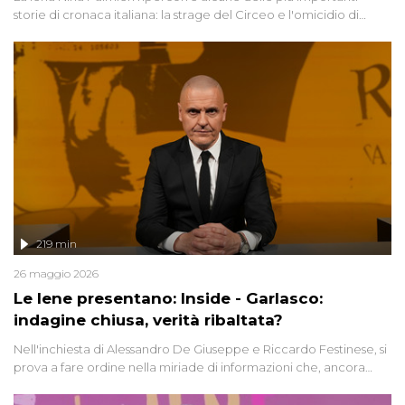
storie di cronaca italiana: la strage del Circeo e l'omicidio di
Avetrana.
219 min
26 maggio 2026
Le Iene presentano: Inside - Garlasco:
indagine chiusa, verità ribaltata?
Nell'inchiesta di Alessandro De Giuseppe e Riccardo Festinese, si
prova a fare ordine nella miriade di informazioni che, ancora
oggi, continuano a emergere attorno a una delle vicende
giudiziarie più discusse degli ultimi anni. Lo speciale ricostruisce la