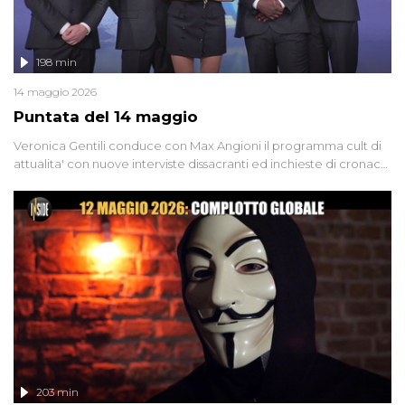
198 min
14 maggio 2026
Puntata del 14 maggio
Veronica Gentili conduce con Max Angioni il programma cult di
attualita' con nuove interviste dissacranti ed inchieste di cronaca
degli inviati.
203 min