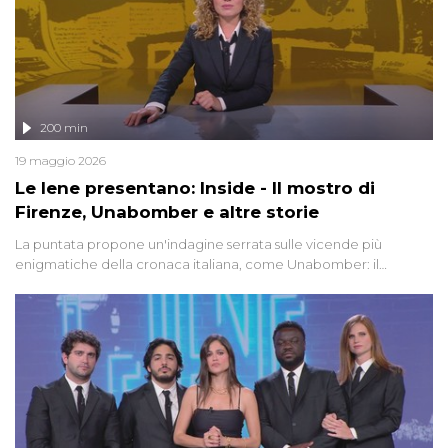
200 min
19 maggio 2026
Le Iene presentano: Inside - Il mostro di
Firenze, Unabomber e altre storie
La puntata propone un'indagine serrata sulle vicende più
enigmatiche della cronaca italiana, come Unabomber: il
dinamitardo seriale responsabile di decine di attentati tra gli anni
'90 e il 2000 che, inquietantemente, potrebbe essere ancora in
libertà. Lo speciale affronta inoltre le zone d'ombra sul Mostro di
Firenze, le cui responsabilità appaiono ancora oggi avvolte in un
groviglio di dubbi mai chiariti. Nel corso dello speciale anche
l'intervista inedita a Olindo Romano, realizzata ne...