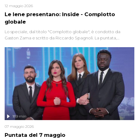
12 maggio 2026
Le Iene presentano: Inside - Complotto
globale
Lo speciale, dal titolo "Complotto globale", è condotto da
Gaston Zama e scritto da Riccardo Spagnoli. La puntata,
dedicata alle grandi teorie cospirazioniste del nostro tempo,
racconta l'universo delle narrazioni alternative, dei sospetti
globali e del complottismo che negli ultimi anni hanno invaso
social network, talk show, piazze digitali e immaginario collettivo.
189 min
07 maggio 2026
Puntata del 7 maggio