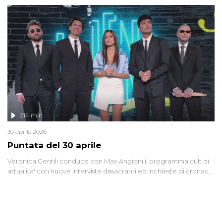
riflessione - con l'aiuto di economisti, esperti militari e giornalisti
di settore - su quanto la guerra sia diventata una realtà pervasiva.
Anche se l'Italia non è direttamente coinvolta in conflitti armati, il
contesto globale rende impossibile considerarla un fenomeno
lontano.
214 min
30 aprile 2026
Puntata del 30 aprile
Veronica Gentili conduce con Max Angioni il programma cult di
attualita' con nuove interviste dissacranti ed inchieste di cronaca
degli inviati.