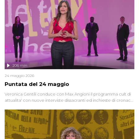
vicenda mettendo in fila testimonianze, errori, dettagli
controversi e i protagonisti di un'indagine che sembra non avere
fine.
206 min
24 maggio 2026
Puntata del 24 maggio
Veronica Gentili conduce con Max Angioni il programma cult di
attualita' con nuove interviste dissacranti ed inchieste di cronaca
degli inviati.