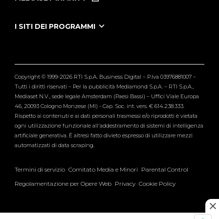
Le Iene Presentano Inside
Puntate Ieneyeh
Tutti i servizi
I SITI DEI PROGRAMMI
Le Iene
Grande Fratello
Segnalazioni
L'Isola dei Famosi
Pubblico
Striscia la Notizia
Maria De Filippi
Copyright © 1999-2026 RTI S.p.A. Business Digital – P.Iva 03976881007 –
Verissimo
Tutti i diritti riservati – Per la pubblicità Mediamond S.p.A. – RTI S.p.A.,
Mediaset N.V., sede legale Amsterdam (Paesi Bassi) – Uffici Viale Europa
46, 20093 Cologno Monzese (MI) - Cap. Soc. int. vers. € 614.238.333.
Rispetto ai contenuti e ai dati personali trasmessi e/o riprodotti è vietata
ogni utilizzazione funzionale all'addestramento di sistemi di intelligenza
artificiale generativa. È altresì fatto divieto espresso di utilizzare mezzi
automatizzati di data scraping.
Termini di servizio
Comitato Media e Minori
Parental Control
Regolamentazione per Opere Web
Privacy
Cookie Policy