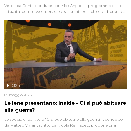
Veronica Gentili conduce con Max Angioni il programma cult di
attualita' con nuove interviste dissacranti ed inchieste di cronaca
degli inviati.
215 min
05 maggio 2026
Le Iene presentano: Inside - Ci si può abituare
alla guerra?
Lo speciale, dal titolo "Ci si può abituare alla guerra?", condotto
da Matteo Viviani, scritto da Nicola Remisceg, propone una