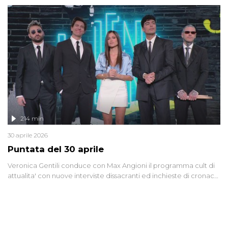
riflessione - con l'aiuto di economisti, esperti militari e giornalisti
di settore - su quanto la guerra sia diventata una realtà pervasiva.
Anche se l'Italia non è direttamente coinvolta in conflitti armati, il
contesto globale rende impossibile considerarla un fenomeno
lontano.
214 min
30 aprile 2026
Puntata del 30 aprile
Veronica Gentili conduce con Max Angioni il programma cult di
attualita' con nuove interviste dissacranti ed inchieste di cronaca
degli inviati.