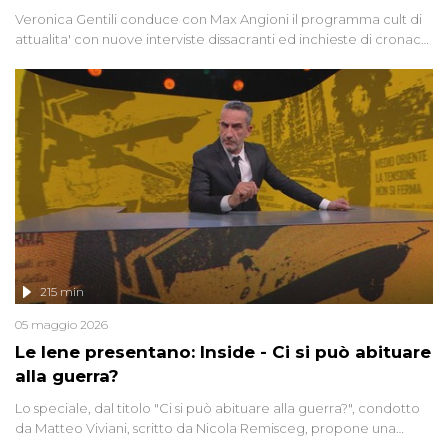
Veronica Gentili conduce con Max Angioni il programma cult di
attualita' con nuove interviste dissacranti ed inchieste di cronaca
degli inviati.
215 min
05 maggio 2026
Le Iene presentano: Inside - Ci si può abituare
alla guerra?
Lo speciale, dal titolo "Ci si può abituare alla guerra?", condotto
da Matteo Viviani, scritto da Nicola Remisceg, propone una