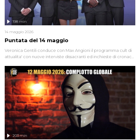
198 min
14 maggio 2026
Puntata del 14 maggio
Veronica Gentili conduce con Max Angioni il programma cult di
attualita' con nuove interviste dissacranti ed inchieste di cronaca
degli inviati.
203 min