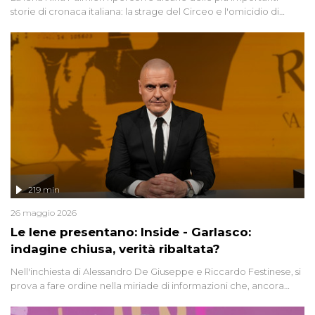
storie di cronaca italiana: la strage del Circeo e l'omicidio di
Avetrana.
219 min
26 maggio 2026
Le Iene presentano: Inside - Garlasco:
indagine chiusa, verità ribaltata?
Nell'inchiesta di Alessandro De Giuseppe e Riccardo Festinese, si
prova a fare ordine nella miriade di informazioni che, ancora
oggi, continuano a emergere attorno a una delle vicende
giudiziarie più discusse degli ultimi anni. Lo speciale ricostruisce la