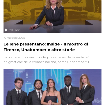
200 min
19 maggio 2026
Le Iene presentano: Inside - Il mostro di
Firenze, Unabomber e altre storie
La puntata propone un'indagine serrata sulle vicende più
enigmatiche della cronaca italiana, come Unabomber: il
dinamitardo seriale responsabile di decine di attentati tra gli anni
'90 e il 2000 che, inquietantemente, potrebbe essere ancora in
libertà. Lo speciale affronta inoltre le zone d'ombra sul Mostro di
Firenze, le cui responsabilità appaiono ancora oggi avvolte in un
groviglio di dubbi mai chiariti. Nel corso dello speciale anche
l'intervista inedita a Olindo Romano, realizzata ne...