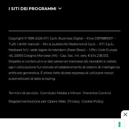
Puntate Ieneyeh
Tutti i servizi
I SITI DEI PROGRAMMI
Le Iene
Grande Fratello
Segnalazioni
L'Isola dei Famosi
Pubblico
Striscia la Notizia
Maria De Filippi
Copyright © 1999-2026 RTI S.p.A. Business Digital – P.Iva 03976881007 –
Verissimo
Tutti i diritti riservati – Per la pubblicità Mediamond S.p.A. – RTI S.p.A.,
Mediaset N.V., sede legale Amsterdam (Paesi Bassi) – Uffici Viale Europa
46, 20093 Cologno Monzese (MI) - Cap. Soc. int. vers. € 614.238.333.
Rispetto ai contenuti e ai dati personali trasmessi e/o riprodotti è vietata
ogni utilizzazione funzionale all'addestramento di sistemi di intelligenza
artificiale generativa. È altresì fatto divieto espresso di utilizzare mezzi
automatizzati di data scraping.
Termini di servizio
Comitato Media e Minori
Parental Control
Regolamentazione per Opere Web
Privacy
Cookie Policy