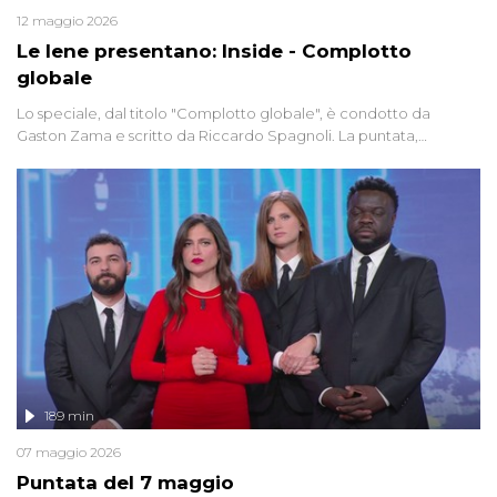
12 maggio 2026
Le Iene presentano: Inside - Complotto
globale
Lo speciale, dal titolo "Complotto globale", è condotto da
Gaston Zama e scritto da Riccardo Spagnoli. La puntata,
dedicata alle grandi teorie cospirazioniste del nostro tempo,
racconta l'universo delle narrazioni alternative, dei sospetti
globali e del complottismo che negli ultimi anni hanno invaso
social network, talk show, piazze digitali e immaginario collettivo.
189 min
07 maggio 2026
Puntata del 7 maggio