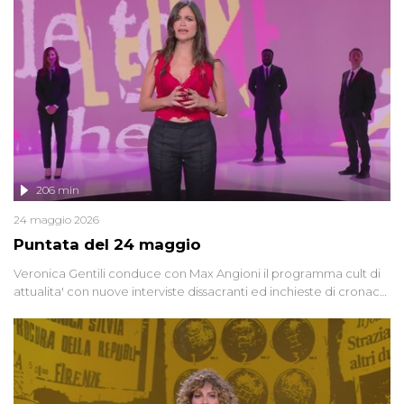
vicenda mettendo in fila testimonianze, errori, dettagli
controversi e i protagonisti di un'indagine che sembra non avere
fine.
206 min
24 maggio 2026
Puntata del 24 maggio
Veronica Gentili conduce con Max Angioni il programma cult di
attualita' con nuove interviste dissacranti ed inchieste di cronaca
degli inviati.