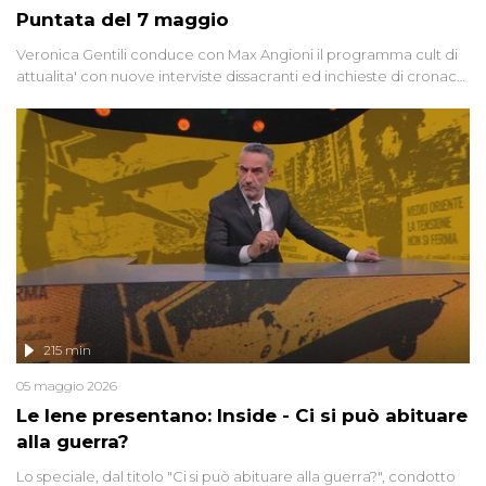
Puntata del 7 maggio
Veronica Gentili conduce con Max Angioni il programma cult di
attualita' con nuove interviste dissacranti ed inchieste di cronaca
degli inviati.
215 min
05 maggio 2026
Le Iene presentano: Inside - Ci si può abituare
alla guerra?
Lo speciale, dal titolo "Ci si può abituare alla guerra?", condotto