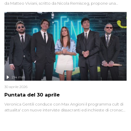
da Matteo Viviani, scritto da Nicola Remisceg, propone una
riflessione - con l'aiuto di economisti, esperti militari e giornalisti
di settore - su quanto la guerra sia diventata una realtà pervasiva.
Anche se l'Italia non è direttamente coinvolta in conflitti armati, il
contesto globale rende impossibile considerarla un fenomeno
lontano.
214 min
30 aprile 2026
Puntata del 30 aprile
Veronica Gentili conduce con Max Angioni il programma cult di
attualita' con nuove interviste dissacranti ed inchieste di cronaca
degli inviati.