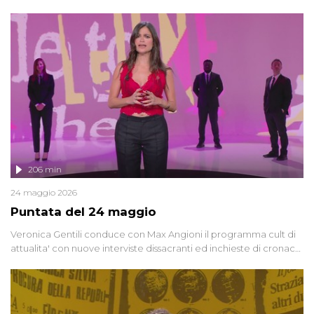
oggi, continuano a emergere attorno a una delle vicende
giudiziarie più discusse degli ultimi anni. Lo speciale ricostruisce la
vicenda mettendo in fila testimonianze, errori, dettagli
controversi e i protagonisti di un'indagine che sembra non avere
fine.
206 min
24 maggio 2026
Puntata del 24 maggio
Veronica Gentili conduce con Max Angioni il programma cult di
attualita' con nuove interviste dissacranti ed inchieste di cronaca
degli inviati.