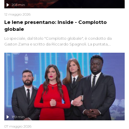
203 min
12 maggio 2026
Le Iene presentano: Inside - Complotto
globale
Lo speciale, dal titolo "Complotto globale", è condotto da
Gaston Zama e scritto da Riccardo Spagnoli. La puntata,
dedicata alle grandi teorie cospirazioniste del nostro tempo,
racconta l'universo delle narrazioni alternative, dei sospetti
globali e del complottismo che negli ultimi anni hanno invaso
social network, talk show, piazze digitali e immaginario collettivo.
189 min
07 maggio 2026