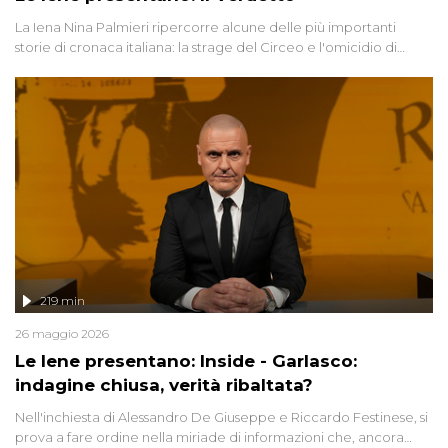
La Iena Nina Palmieri ripercorre alcune delle più importanti
storie di cronaca italiana: la strage del Circeo e l'omicidio di
Avetrana.
219 min
26 maggio 2026
Le Iene presentano: Inside - Garlasco:
indagine chiusa, verità ribaltata?
Nell'inchiesta di Alessandro De Giuseppe e Riccardo Festinese, si
prova a fare ordine nella miriade di informazioni che, ancora