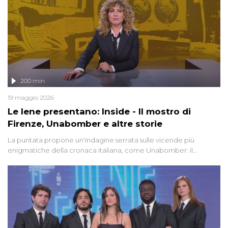
200 min
19 maggio 2026
Le Iene presentano: Inside - Il mostro di
Firenze, Unabomber e altre storie
La puntata propone un'indagine serrata sulle vicende più
enigmatiche della cronaca italiana, come Unabomber: il
dinamitardo seriale responsabile di decine di attentati tra gli anni
'90 e il 2000 che, inquietantemente, potrebbe essere ancora in
libertà. Lo speciale affronta inoltre le zone d'ombra sul Mostro di
Firenze, le cui responsabilità appaiono ancora oggi avvolte in un
groviglio di dubbi mai chiariti. Nel corso dello speciale anche
l'intervista inedita a Olindo Romano, realizzata ne...