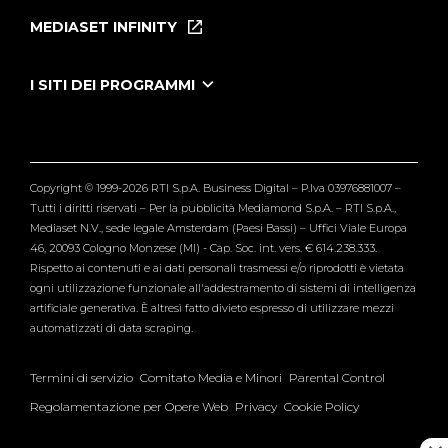
Puntate
MEDIASET INFINITY
Le Iene Presentano Inside
Puntate Ieneyeh
Tutti i servizi
I SITI DEI PROGRAMMI
Le Iene
Grande Fratello
Segnalazioni
L'Isola dei Famosi
Pubblico
Striscia la Notizia
Maria De Filippi
Copyright © 1999-2026 RTI S.p.A. Business Digital – P.Iva 03976881007 –
Verissimo
Tutti i diritti riservati – Per la pubblicità Mediamond S.p.A. – RTI S.p.A.,
Mediaset N.V., sede legale Amsterdam (Paesi Bassi) – Uffici Viale Europa
46, 20093 Cologno Monzese (MI) - Cap. Soc. int. vers. € 614.238.333.
Rispetto ai contenuti e ai dati personali trasmessi e/o riprodotti è vietata
ogni utilizzazione funzionale all'addestramento di sistemi di intelligenza
artificiale generativa. È altresì fatto divieto espresso di utilizzare mezzi
automatizzati di data scraping.
Termini di servizio
Comitato Media e Minori
Parental Control
Regolamentazione per Opere Web
Privacy
Cookie Policy