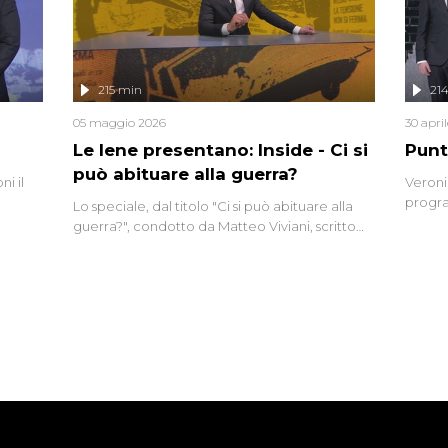
e imma
ancora
lizzata
215 min
21
05 maggio 2026
30 apri
Le Iene presentano: Inside - Ci si
Punt
può abituare alla guerra?
i il
Veroni
progra
Lo speciale, dal titolo "Ci si può abituare alla
naca
intervi
guerra?", condotto da Matteo Viviani, scritto
degli i
da Nicola Remisceg, propone una riflessione -
con l'aiuto di economisti, esperti militari e
giornalisti di settore - su quanto la guerra sia
diventata una realtà pervasiva. Anche se l'Italia
non è direttamente coinvolta in conflitti
armati, il contesto globale rende impossibile
considerarla un fenomeno lontano.