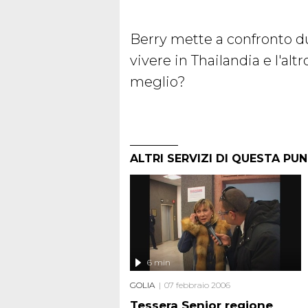
Berry mette a confronto du
vivere in Thailandia e l'altr
meglio?
ALTRI SERVIZI DI QUESTA PU
6 min
GOLIA
07 febbraio 2006
Tessera Senior regione