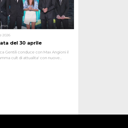
ginario collettivo.
4 min
le 2026
ata del 30 aprile
ca Gentili conduce con Max Angioni il
mma cult di attualita' con nuove
ste dissacranti ed inchieste di cronaca
nviati.