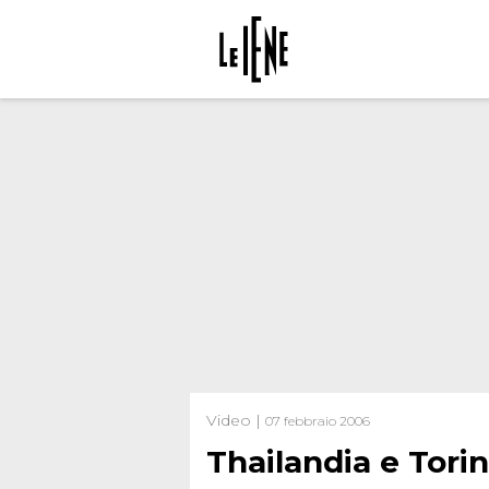
Video |
07 febbraio 2006
Thailandia e Tori