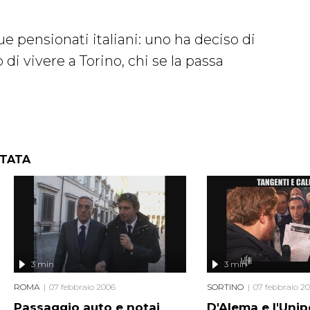
e pensionati italiani: uno ha deciso di
o di vivere a Torino, chi se la passa
NTATA
3 min
3 min
ROMA
07 febbraio 2006
SORTINO
07 febbraio 2
Passaggio auto e notai
D'Alema e l'Unip