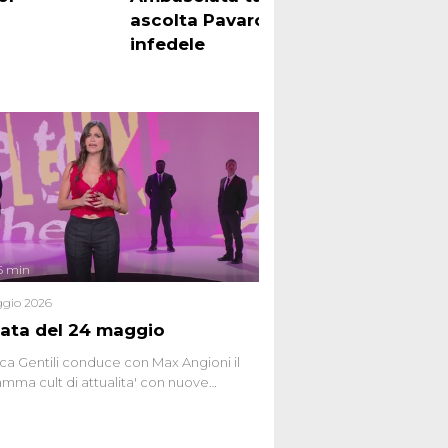
ascolta Pavarotti è un
pens
infedele
6 min
gio 2026
ata del 24 maggio
ca Gentili conduce con Max Angioni il
mma cult di attualita' con nuove
ste dissacranti ed inchieste di cronaca
nviati.