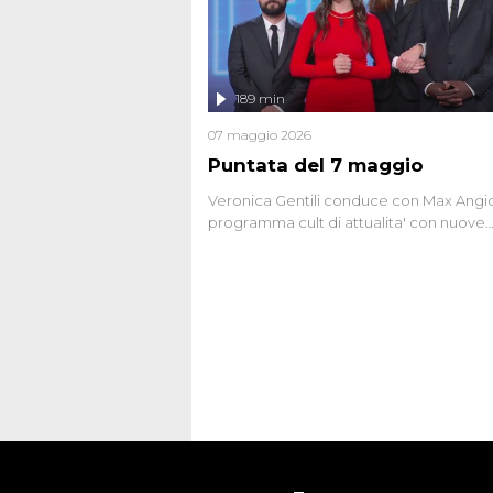
Firenze, le cui responsabilità appaiono 
oggi avvolte in un groviglio di dubbi mai
chiariti. Nel corso dello speciale anche
l'intervista inedita a Olindo Romano, rea
189 min
ne...
07 maggio 2026
Puntata del 7 maggio
Veronica Gentili conduce con Max Angion
programma cult di attualita' con nuove
interviste dissacranti ed inchieste di cro
degli inviati.