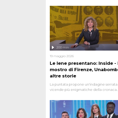
200 min
19 maggio 2026
Le Iene presentano: Inside - I
mostro di Firenze, Unabomb
altre storie
La puntata propone un'indagine serrata 
vicende più enigmatiche della cronaca
italiana, come Unabomber: il dinamitar
seriale responsabile di decine di attentat
gli anni '90 e il 2000 che, inquietanteme
potrebbe essere ancora in libertà. Lo sp
affronta inoltre le zone d'ombra sul Most