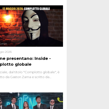
3 min
gio 2026
ene presentano: Inside -
lotto globale
ciale, dal titolo "Complotto globale", è
to da Gaston Zama e scritto da
do Spagnoli. La puntata, dedicata alle
 teorie cospirazioniste del nostro
 racconta l'universo delle narrazioni
tive, dei sospetti globali e del
ttismo che negli ultimi anni hanno
social network, talk show, piazze digitali