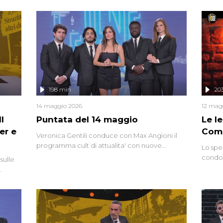
miriade di informazioni che, ancora oggi,
continuano a emergere attorno a una delle
vicende giudiziarie più discusse degli ultimi
anni. Lo speciale ricostruisce la vicenda
mettendo in fila testimonianze, errori, dettagli
controversi e i protagonisti di un'indagine che
sembra non avere fine.
198 min
20
14 maggio 2026
12 mag
l
Puntata del 14 maggio
Le I
er e
Comp
Veronica Gentili conduce con Max Angioni il
programma cult di attualita' con nuove
Lo spe
interviste dissacranti ed inchieste di cronaca
condot
sulle
degli inviati.
Riccar
grandi
do
tempo,
i tra
alterna
nte,
complo
eciale
invaso 
ro di