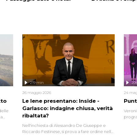
219 min
20
26 maggio 2026
24 mag
tto
Le Iene presentano: Inside -
Punt
Garlasco: indagine chiusa, verità
delle
Veroni
ribaltata?
la
progra
a.
intervi
Nell'inchiesta di Alessandro De Giuseppe e
degli i
Riccardo Festinese, si prova a fare ordine nella