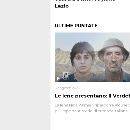
Lazio
ULTIME PUNTATE
165 min
02 agosto 2026
Le Iene presentano: Il Verde
La Iena Nina Palmieri ripercorre alcune 
più importanti storie di cronaca italiana: 
strage del Circeo e l'omicidio di Avetran