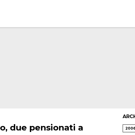
ARC
no, due pensionati a
200