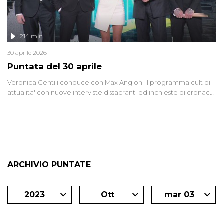
214 min
30 aprile 2026
Puntata del 30 aprile
Veronica Gentili conduce con Max Angioni il programma cult di
attualita' con nuove interviste dissacranti ed inchieste di cronaca
degli inviati.
ARCHIVIO PUNTATE
2023
Ott
mar 03