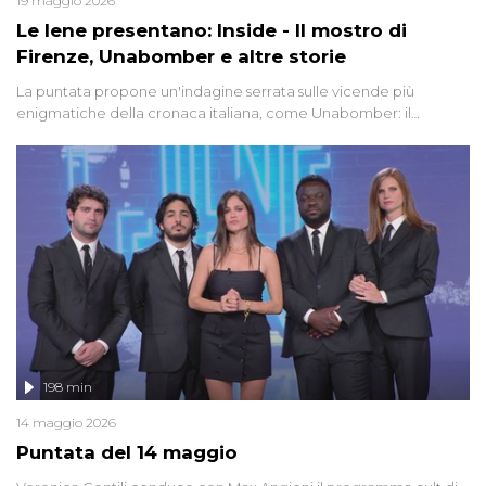
19 maggio 2026
Le Iene presentano: Inside - Il mostro di
Firenze, Unabomber e altre storie
La puntata propone un'indagine serrata sulle vicende più
enigmatiche della cronaca italiana, come Unabomber: il
dinamitardo seriale responsabile di decine di attentati tra gli anni
'90 e il 2000 che, inquietantemente, potrebbe essere ancora in
libertà. Lo speciale affronta inoltre le zone d'ombra sul Mostro di
Firenze, le cui responsabilità appaiono ancora oggi avvolte in un
groviglio di dubbi mai chiariti. Nel corso dello speciale anche
l'intervista inedita a Olindo Romano, realizzata ne...
198 min
14 maggio 2026
Puntata del 14 maggio