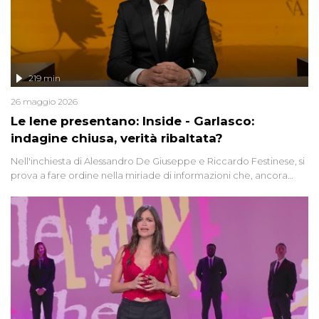
219 min
26 maggio 2026
Le Iene presentano: Inside - Garlasco:
indagine chiusa, verità ribaltata?
Nell'inchiesta di Alessandro De Giuseppe e Riccardo Festinese, si
prova a fare ordine nella miriade di informazioni che, ancora
oggi, continuano a emergere attorno a una delle vicende
giudiziarie più discusse degli ultimi anni. Lo speciale ricostruisce la
vicenda mettendo in fila testimonianze, errori, dettagli
controversi e i protagonisti di un'indagine che sembra non avere
fine.