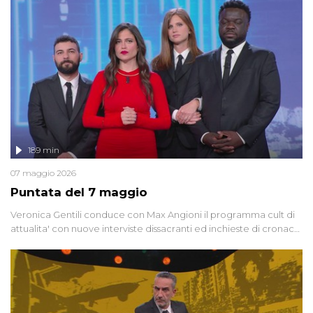
racconta l'universo delle narrazioni alternative, dei sospetti
globali e del complottismo che negli ultimi anni hanno invaso
social network, talk show, piazze digitali e immaginario collettivo.
189 min
07 maggio 2026
Puntata del 7 maggio
Veronica Gentili conduce con Max Angioni il programma cult di
attualita' con nuove interviste dissacranti ed inchieste di cronaca
degli inviati.