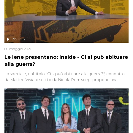
215 min
05 maggio 2026
Le Iene presentano: Inside - Ci si può abituare
alla guerra?
Lo speciale, dal titolo "Ci si può abituare alla guerra?", condotto
da Matteo Viviani, scritto da Nicola Remisceg, propone una
riflessione - con l'aiuto di economisti, esperti militari e giornalisti
di settore - su quanto la guerra sia diventata una realtà pervasiva.
Anche se l'Italia non è direttamente coinvolta in conflitti armati, il
contesto globale rende impossibile considerarla un fenomeno
lontano.