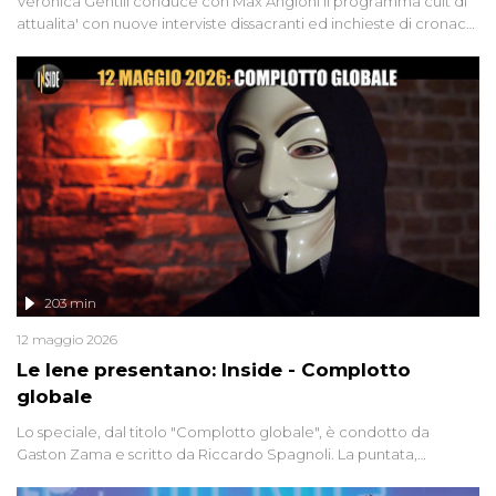
Veronica Gentili conduce con Max Angioni il programma cult di
attualita' con nuove interviste dissacranti ed inchieste di cronaca
degli inviati.
203 min
12 maggio 2026
Le Iene presentano: Inside - Complotto
globale
Lo speciale, dal titolo "Complotto globale", è condotto da
Gaston Zama e scritto da Riccardo Spagnoli. La puntata,
dedicata alle grandi teorie cospirazioniste del nostro tempo,