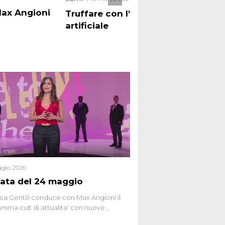
Max Angioni
Ric
Truffare con l'intelligenza
artificiale
6 min
gio 2026
ata del 24 maggio
ca Gentili conduce con Max Angioni il
mma cult di attualita' con nuove
ste dissacranti ed inchieste di cronaca