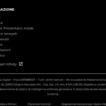
GAZIONE
e
te
ne Presentano Inside
te Ieneyeh
servizi
ne
azioni
ico
et Infinity
Digital – P.Iva 03976881007 – Tutti i diritti riservati – Per la pubblicità Mediamond S.p.
6, 20093 Cologno Monzese (MI) - Cap. Soc. int. vers. € 614.238.333. Rispetto ai contenut
estramento di sistemi di intelligenza artificiale generativa. È altresì fatto divieto espr
scraping.
dia e Minori
Parental Control
Regolamentazione per Opere W