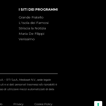
I SITI DEI PROGRAMMI
Grande Fratello
L'Isola dei Famosi
Striscia la Notizia
Maria De Filippi
Verissimo
A. – RTI S.p.A., Mediaset N.V., sede legale
i e ai dati personali trasmessi e/o riprodotti è
esso di utilizzare mezzi automatizzati di data
eb
Privacy
Cookie Policy