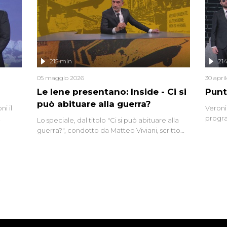
eciale
invaso 
ro di
e imma
ancora
lizzata
215 min
21
05 maggio 2026
30 apri
Le Iene presentano: Inside - Ci si
Punt
può abituare alla guerra?
i il
Veroni
progra
Lo speciale, dal titolo "Ci si può abituare alla
naca
intervi
guerra?", condotto da Matteo Viviani, scritto
degli i
da Nicola Remisceg, propone una riflessione -
con l'aiuto di economisti, esperti militari e
giornalisti di settore - su quanto la guerra sia
diventata una realtà pervasiva. Anche se l'Italia
non è direttamente coinvolta in conflitti
armati, il contesto globale rende impossibile
considerarla un fenomeno lontano.