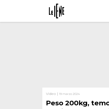
Video |
19 marzo 2024
Peso 200kg, temo d