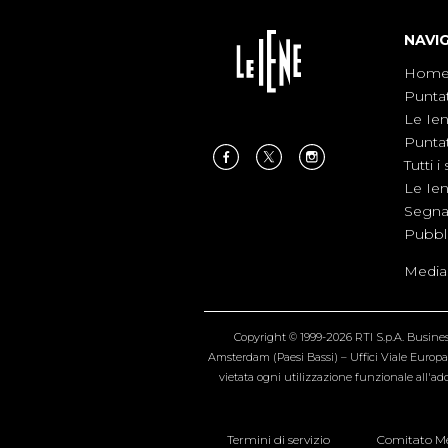
NAVI
Hom
Punta
Le Ie
Punta
Tutti i 
Le Ie
Segnal
Pubbl
Medias
Copyright © 1999-2026 RTI S.p.A. Business 
Amsterdam (Paesi Bassi) – Uffici Viale Europa 4
vietata ogni utilizzazione funzionale all'add
Termini di servizio
Comitato Me