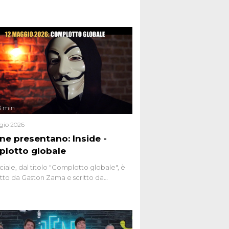
nviati.
3 min
gio 2026
ene presentano: Inside -
lotto globale
ciale, dal titolo "Complotto globale", è
to da Gaston Zama e scritto da
do Spagnoli. La puntata, dedicata alle
 teorie cospirazioniste del nostro
 racconta l'universo delle narrazioni
tive, dei sospetti globali e del
ttismo che negli ultimi anni hanno