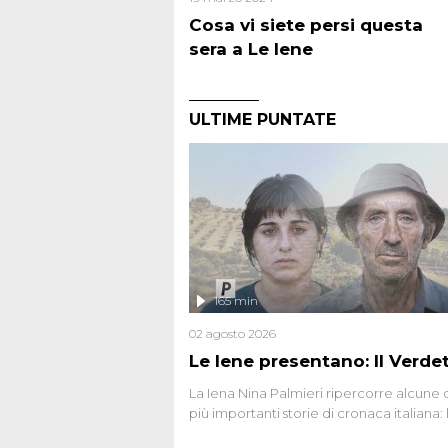
Cosa vi siete persi questa
sera a Le Iene
ULTIME PUNTATE
165 min
02 agosto 2026
Le Iene presentano: Il Verde
La Iena Nina Palmieri ripercorre alcune 
più importanti storie di cronaca italiana: 
strage del Circeo e l'omicidio di Avetran