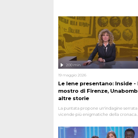
200 min
19 maggio 2026
Le Iene presentano: Inside - I
mostro di Firenze, Unabomb
altre storie
La puntata propone un'indagine serrata 
vicende più enigmatiche della cronaca
italiana, come Unabomber: il dinamitar
seriale responsabile di decine di attentat
gli anni '90 e il 2000 che, inquietanteme