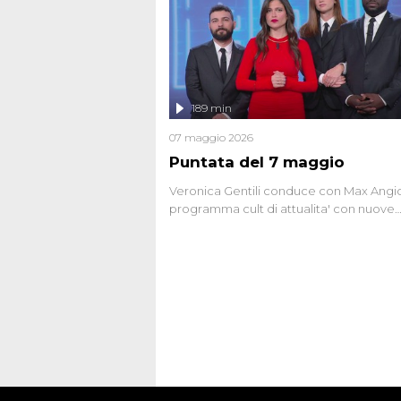
potrebbe essere ancora in libertà. Lo sp
affronta inoltre le zone d'ombra sul Most
Firenze, le cui responsabilità appaiono 
oggi avvolte in un groviglio di dubbi mai
chiariti. Nel corso dello speciale anche
l'intervista inedita a Olindo Romano, rea
189 min
ne...
07 maggio 2026
Puntata del 7 maggio
Veronica Gentili conduce con Max Angion
programma cult di attualita' con nuove
interviste dissacranti ed inchieste di cro
degli inviati.