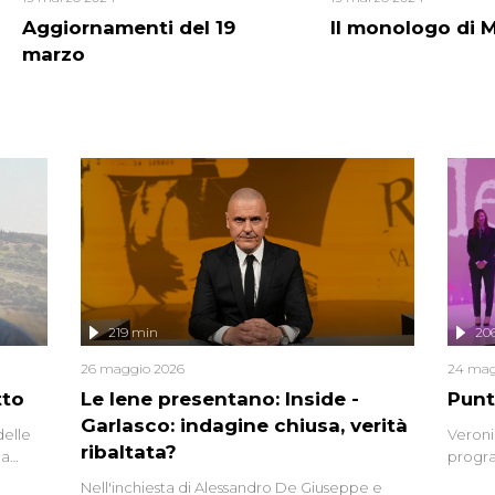
Aggiornamenti del 19
Il monologo di 
marzo
219 min
20
26 maggio 2026
24 mag
tto
Le Iene presentano: Inside -
Punt
Garlasco: indagine chiusa, verità
delle
Veroni
ribaltata?
la
progra
a.
intervi
Nell'inchiesta di Alessandro De Giuseppe e