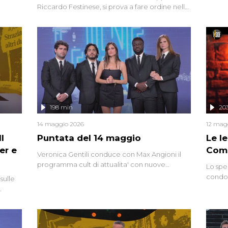
degli i
Riccardo Festinese, si prova a fare ordine nella
miriade di informazioni che, ancora oggi,
continuano a emergere attorno a una delle
vicende giudiziarie più discusse degli ultimi
anni. Lo speciale ricostruisce la vicenda
mettendo in fila testimonianze, errori, dettagli
controversi e i protagonisti di un'indagine che
sembra non avere fine.
198 min
20
14 maggio 2026
12 mag
l
Puntata del 14 maggio
Le I
er e
Comp
Veronica Gentili conduce con Max Angioni il
programma cult di attualita' con nuove
Lo spe
interviste dissacranti ed inchieste di cronaca
condot
sulle
degli inviati.
Riccar
grandi
do
tempo,
i tra
alterna
nte,
complo