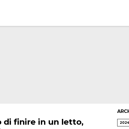
ARC
i finire in un letto,
202