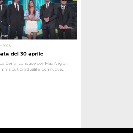
social network, talk show, piazze digitali
ginario collettivo.
4 min
le 2026
ata del 30 aprile
ca Gentili conduce con Max Angioni il
mma cult di attualita' con nuove
ste dissacranti ed inchieste di cronaca
nviati.