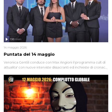
groviglio di dubbi mai chiariti. Nel corso dello speciale anche
l'intervista inedita a Olindo Romano, realizzata ne...
198 min
14 maggio 2026
Puntata del 14 maggio
Veronica Gentili conduce con Max Angioni il programma cult di
attualita' con nuove interviste dissacranti ed inchieste di cronaca
degli inviati.