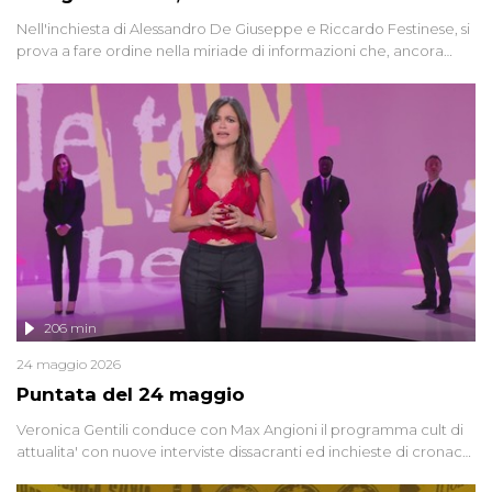
Nell'inchiesta di Alessandro De Giuseppe e Riccardo Festinese, si
prova a fare ordine nella miriade di informazioni che, ancora
oggi, continuano a emergere attorno a una delle vicende
giudiziarie più discusse degli ultimi anni. Lo speciale ricostruisce la
vicenda mettendo in fila testimonianze, errori, dettagli
controversi e i protagonisti di un'indagine che sembra non avere
fine.
206 min
24 maggio 2026
Puntata del 24 maggio
Veronica Gentili conduce con Max Angioni il programma cult di
attualita' con nuove interviste dissacranti ed inchieste di cronaca
degli inviati.