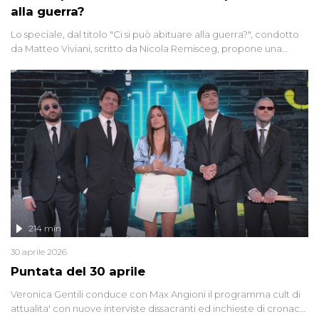
alla guerra?
Lo speciale, dal titolo "Ci si può abituare alla guerra?", condotto
da Matteo Viviani, scritto da Nicola Remisceg, propone una
riflessione - con l'aiuto di economisti, esperti militari e giornalisti
di settore - su quanto la guerra sia diventata una realtà pervasiva.
Anche se l'Italia non è direttamente coinvolta in conflitti armati, il
contesto globale rende impossibile considerarla un fenomeno
lontano.
214 min
30 aprile 2026
Puntata del 30 aprile
Veronica Gentili conduce con Max Angioni il programma cult di
attualita' con nuove interviste dissacranti ed inchieste di cronaca