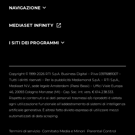
NAVIGAZIONE
Home
Puntate
MEDIASET INFINITY
Le Iene Presentano Inside
Puntate Ieneyeh
Tutti i servizi
I SITI DEI PROGRAMMI
Le Iene
Grande Fratello
Segnalazioni
L'Isola dei Famosi
Pubblico
Striscia la Notizia
Maria De Filippi
Copyright © 1999-2026 RTI S.p.A. Business Digital – P.Iva 03976881007 –
Verissimo
Tutti i diritti riservati – Per la pubblicità Mediamond S.p.A. – RTI S.p.A.,
Mediaset N.V., sede legale Amsterdam (Paesi Bassi) – Uffici Viale Europa
46, 20093 Cologno Monzese (MI) - Cap. Soc. int. vers. € 614.238.333.
Rispetto ai contenuti e ai dati personali trasmessi e/o riprodotti è vietata
ogni utilizzazione funzionale all'addestramento di sistemi di intelligenza
artificiale generativa. È altresì fatto divieto espresso di utilizzare mezzi
automatizzati di data scraping.
Termini di servizio
Comitato Media e Minori
Parental Control