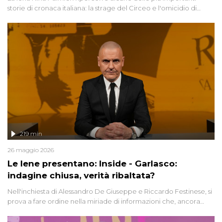
storie di cronaca italiana: la strage del Circeo e l'omicidio di
Avetrana.
219 min
26 maggio 2026
Le Iene presentano: Inside - Garlasco:
indagine chiusa, verità ribaltata?
Nell'inchiesta di Alessandro De Giuseppe e Riccardo Festinese, si
prova a fare ordine nella miriade di informazioni che, ancora
oggi, continuano a emergere attorno a una delle vicende
giudiziarie più discusse degli ultimi anni. Lo speciale ricostruisce la