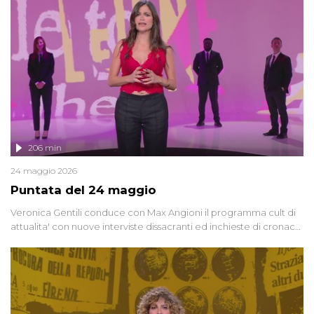
vicenda mettendo in fila testimonianze, errori, dettagli
controversi e i protagonisti di un'indagine che sembra non avere
fine.
206 min
24 maggio 2026
Puntata del 24 maggio
Veronica Gentili conduce con Max Angioni il programma cult di
attualita' con nuove interviste dissacranti ed inchieste di cronaca
degli inviati.