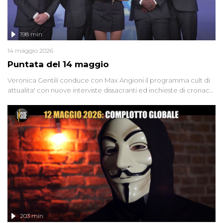
198 min
14 maggio 2026
Puntata del 14 maggio
Veronica Gentili conduce con Max Angioni il programma cult di
attualita' con nuove interviste dissacranti ed inchieste di cronaca
degli inviati.
203 min