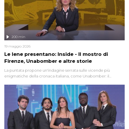
200 min
19 maggio 2026
Le Iene presentano: Inside - Il mostro di
Firenze, Unabomber e altre storie
La puntata propone un'indagine serrata sulle vicende più
enigmatiche della cronaca italiana, come Unabomber: il
dinamitardo seriale responsabile di decine di attentati tra gli anni
'90 e il 2000 che, inquietantemente, potrebbe essere ancora in
libertà. Lo speciale affronta inoltre le zone d'ombra sul Mostro di
Firenze, le cui responsabilità appaiono ancora oggi avvolte in un
groviglio di dubbi mai chiariti. Nel corso dello speciale anche
l'intervista inedita a Olindo Romano, realizzata ne...