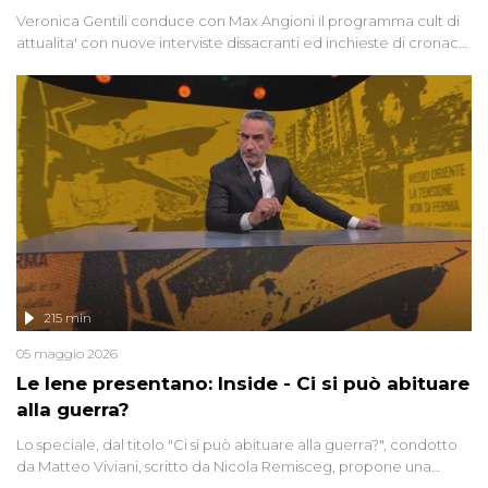
Veronica Gentili conduce con Max Angioni il programma cult di
attualita' con nuove interviste dissacranti ed inchieste di cronaca
degli inviati.
215 min
05 maggio 2026
Le Iene presentano: Inside - Ci si può abituare
alla guerra?
Lo speciale, dal titolo "Ci si può abituare alla guerra?", condotto
da Matteo Viviani, scritto da Nicola Remisceg, propone una