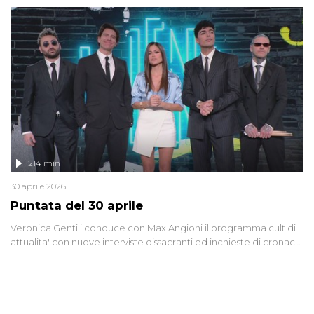
riflessione - con l'aiuto di economisti, esperti militari e giornalisti
di settore - su quanto la guerra sia diventata una realtà pervasiva.
Anche se l'Italia non è direttamente coinvolta in conflitti armati, il
contesto globale rende impossibile considerarla un fenomeno
lontano.
214 min
30 aprile 2026
Puntata del 30 aprile
Veronica Gentili conduce con Max Angioni il programma cult di
attualita' con nuove interviste dissacranti ed inchieste di cronaca
degli inviati.