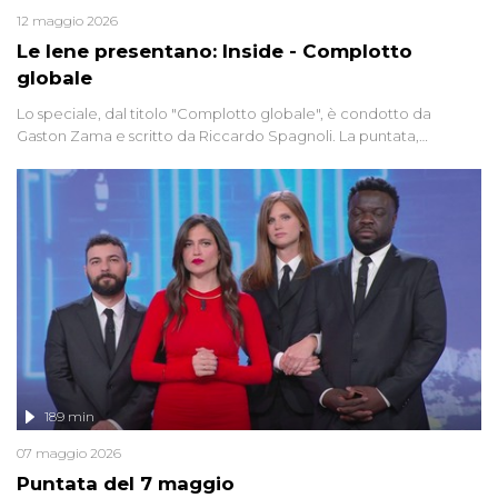
12 maggio 2026
Le Iene presentano: Inside - Complotto
globale
Lo speciale, dal titolo "Complotto globale", è condotto da
Gaston Zama e scritto da Riccardo Spagnoli. La puntata,
dedicata alle grandi teorie cospirazioniste del nostro tempo,
racconta l'universo delle narrazioni alternative, dei sospetti
globali e del complottismo che negli ultimi anni hanno invaso
social network, talk show, piazze digitali e immaginario collettivo.
189 min
07 maggio 2026
Puntata del 7 maggio