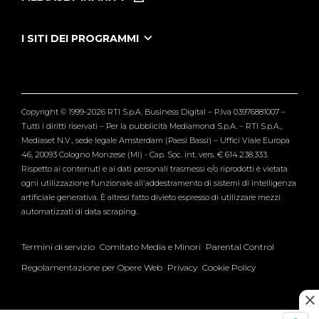
Le Iene Presentano Inside
Puntate Ieneyeh
Tutti i servizi
I SITI DEI PROGRAMMI
Le Iene
Grande Fratello
Segnalazioni
L'Isola dei Famosi
Pubblico
Striscia la Notizia
Maria De Filippi
Copyright © 1999-2026 RTI S.p.A. Business Digital – P.Iva 03976881007 –
Verissimo
Tutti i diritti riservati – Per la pubblicità Mediamond S.p.A. – RTI S.p.A.,
Mediaset N.V., sede legale Amsterdam (Paesi Bassi) – Uffici Viale Europa
46, 20093 Cologno Monzese (MI) - Cap. Soc. int. vers. € 614.238.333.
Rispetto ai contenuti e ai dati personali trasmessi e/o riprodotti è vietata
ogni utilizzazione funzionale all'addestramento di sistemi di intelligenza
artificiale generativa. È altresì fatto divieto espresso di utilizzare mezzi
automatizzati di data scraping.
Termini di servizio
Comitato Media e Minori
Parental Control
Regolamentazione per Opere Web
Privacy
Cookie Policy