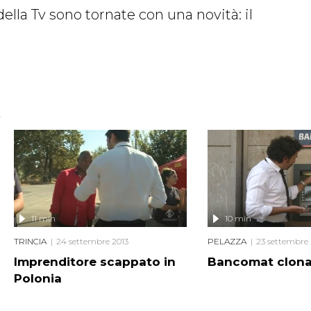
della Tv sono tornate con una novità: il
11 min
10 min
TRINCIA
24 settembre 2013
PELAZZA
23 settembre 
Imprenditore scappato in
Bancomat clona
Polonia