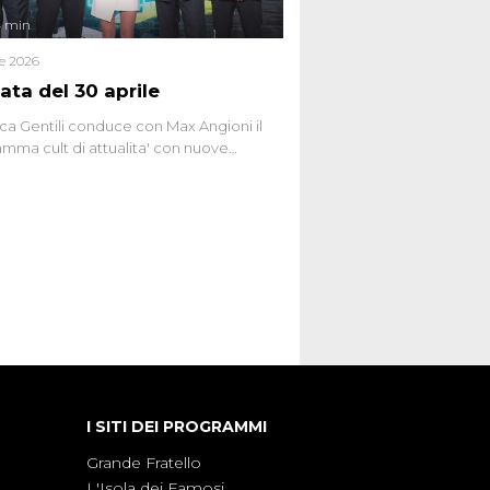
4 min
le 2026
ata del 30 aprile
ca Gentili conduce con Max Angioni il
mma cult di attualita' con nuove
ste dissacranti ed inchieste di cronaca
nviati.
I SITI DEI PROGRAMMI
Grande Fratello
L'Isola dei Famosi