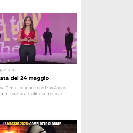
6 min
gio 2026
ata del 24 maggio
ca Gentili conduce con Max Angioni il
mma cult di attualita' con nuove
ste dissacranti ed inchieste di cronaca
nviati.