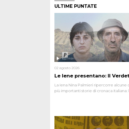
ULTIME PUNTATE
165 min
02 agosto 2026
Le Iene presentano: Il Verde
La Iena Nina Palmieri ripercorre alcune 
più importanti storie di cronaca italiana: 
strage del Circeo e l'omicidio di Avetran