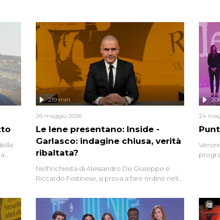
219 min
20
26 maggio 2026
24 mag
tto
Le Iene presentano: Inside -
Punt
Garlasco: indagine chiusa, verità
delle
Veroni
ribaltata?
la
progra
a.
intervi
Nell'inchiesta di Alessandro De Giuseppe e
degli i
Riccardo Festinese, si prova a fare ordine nella
miriade di informazioni che, ancora oggi,
continuano a emergere attorno a una delle
vicende giudiziarie più discusse degli ultimi
anni. Lo speciale ricostruisce la vicenda