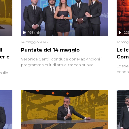
mettendo in fila testimonianze, errori, dettagli
controversi e i protagonisti di un'indagine che
sembra non avere fine.
198 min
20
14 maggio 2026
12 mag
l
Puntata del 14 maggio
Le I
er e
Comp
Veronica Gentili conduce con Max Angioni il
programma cult di attualita' con nuove
Lo spe
interviste dissacranti ed inchieste di cronaca
condot
sulle
degli inviati.
Riccar
grandi
do
tempo,
i tra
alterna
nte,
complo
eciale
invaso 
ro di
e imma
ancora