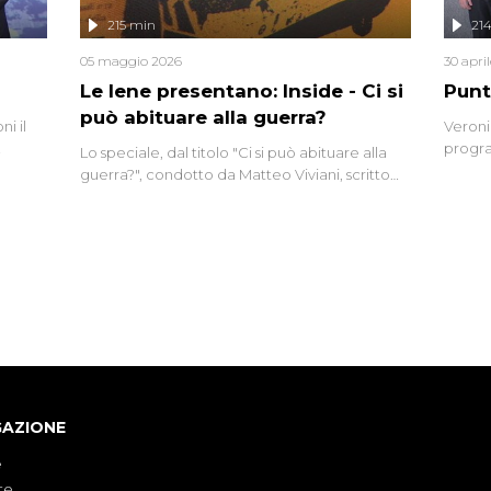
lizzata
215 min
21
05 maggio 2026
30 apri
Le Iene presentano: Inside - Ci si
Punt
può abituare alla guerra?
i il
Veroni
progra
Lo speciale, dal titolo "Ci si può abituare alla
naca
intervi
guerra?", condotto da Matteo Viviani, scritto
degli i
da Nicola Remisceg, propone una riflessione -
con l'aiuto di economisti, esperti militari e
giornalisti di settore - su quanto la guerra sia
diventata una realtà pervasiva. Anche se l'Italia
non è direttamente coinvolta in conflitti
armati, il contesto globale rende impossibile
considerarla un fenomeno lontano.
GAZIONE
e
te