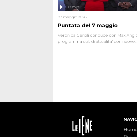
l'intervista inedita a Olindo Romano, rea
189 min
ne...
07 maggio 2026
Puntata del 7 maggio
Veronica Gentili conduce con Max Angion
programma cult di attualita' con nuove
interviste dissacranti ed inchieste di cro
degli inviati.
NAVI
Hom
Punta