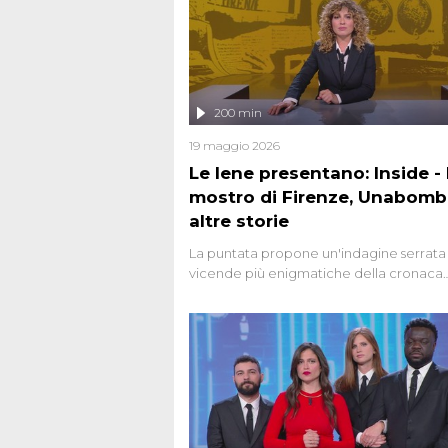
200 min
19 maggio 2026
Le Iene presentano: Inside - I
mostro di Firenze, Unabomb
altre storie
La puntata propone un'indagine serrata 
vicende più enigmatiche della cronaca
italiana, come Unabomber: il dinamitar
seriale responsabile di decine di attentat
gli anni '90 e il 2000 che, inquietanteme
potrebbe essere ancora in libertà. Lo sp
affronta inoltre le zone d'ombra sul Most
Firenze, le cui responsabilità appaiono 
oggi avvolte in un groviglio di dubbi mai
chiariti. Nel corso dello speciale anche