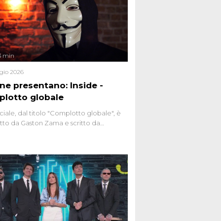
3 min
gio 2026
ene presentano: Inside -
lotto globale
ciale, dal titolo "Complotto globale", è
to da Gaston Zama e scritto da
do Spagnoli. La puntata, dedicata alle
 teorie cospirazioniste del nostro
 racconta l'universo delle narrazioni
tive, dei sospetti globali e del
ttismo che negli ultimi anni hanno
social network, talk show, piazze digitali
ginario collettivo.