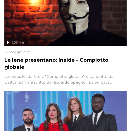
203 min
12 maggio 2026
Le Iene presentano: Inside - Complotto
globale
Lo speciale, dal titolo "Complotto globale", è condotto da
Gaston Zama e scritto da Riccardo Spagnoli. La puntata,
dedicata alle grandi teorie cospirazioniste del nostro tempo,
racconta l'universo delle narrazioni alternative, dei sospetti
globali e del complottismo che negli ultimi anni hanno invaso
social network, talk show, piazze digitali e immaginario collettivo.