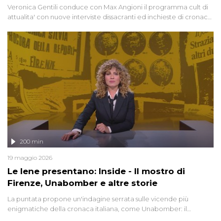
Veronica Gentili conduce con Max Angioni il programma cult di
attualita' con nuove interviste dissacranti ed inchieste di cronaca
degli inviati.
200 min
19 maggio 2026
Le Iene presentano: Inside - Il mostro di
Firenze, Unabomber e altre storie
La puntata propone un'indagine serrata sulle vicende più
enigmatiche della cronaca italiana, come Unabomber: il
dinamitardo seriale responsabile di decine di attentati tra gli anni