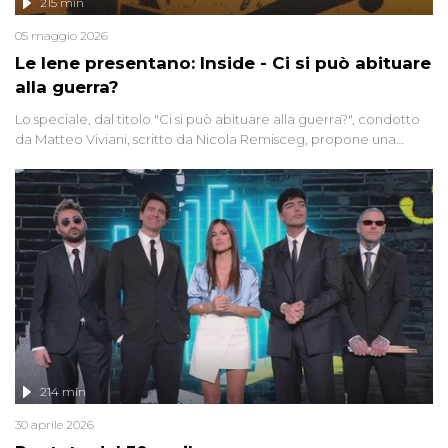
215 min
05 maggio 2026
Le Iene presentano: Inside - Ci si può abituare
alla guerra?
Lo speciale, dal titolo "Ci si può abituare alla guerra?", condotto
da Matteo Viviani, scritto da Nicola Remisceg, propone una
riflessione - con l'aiuto di economisti, esperti militari e giornalisti
di settore - su quanto la guerra sia diventata una realtà pervasiva.
Anche se l'Italia non è direttamente coinvolta in conflitti armati, il
contesto globale rende impossibile considerarla un fenomeno
lontano.
214 min
30 aprile 2026