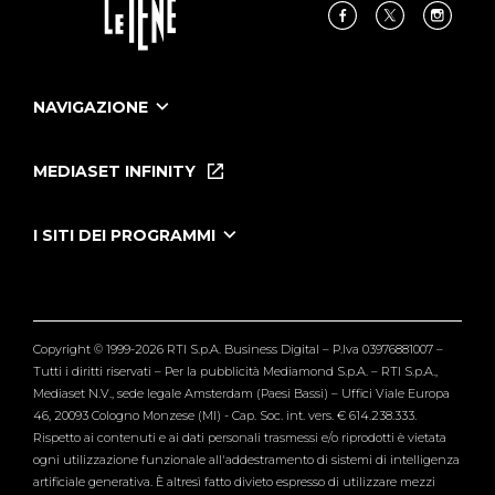
NAVIGAZIONE
Home
Puntate
MEDIASET INFINITY
Le Iene Presentano Inside
Puntate Ieneyeh
Tutti i servizi
I SITI DEI PROGRAMMI
Le Iene
Grande Fratello
Segnalazioni
L'Isola dei Famosi
Pubblico
Striscia la Notizia
Maria De Filippi
Copyright © 1999-2026 RTI S.p.A. Business Digital – P.Iva 03976881007 –
Verissimo
Tutti i diritti riservati – Per la pubblicità Mediamond S.p.A. – RTI S.p.A.,
Mediaset N.V., sede legale Amsterdam (Paesi Bassi) – Uffici Viale Europa
46, 20093 Cologno Monzese (MI) - Cap. Soc. int. vers. € 614.238.333.
Rispetto ai contenuti e ai dati personali trasmessi e/o riprodotti è vietata
ogni utilizzazione funzionale all'addestramento di sistemi di intelligenza
artificiale generativa. È altresì fatto divieto espresso di utilizzare mezzi