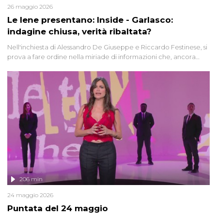
26 maggio 2026
Le Iene presentano: Inside - Garlasco:
indagine chiusa, verità ribaltata?
Nell'inchiesta di Alessandro De Giuseppe e Riccardo Festinese, si
prova a fare ordine nella miriade di informazioni che, ancora
oggi, continuano a emergere attorno a una delle vicende
giudiziarie più discusse degli ultimi anni. Lo speciale ricostruisce la
vicenda mettendo in fila testimonianze, errori, dettagli
controversi e i protagonisti di un'indagine che sembra non avere
fine.
206 min
24 maggio 2026
Puntata del 24 maggio