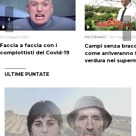
28 min
10 min
05 maggio 2020
PECORARO
05 maggio 20
Faccia a faccia con i
Campi senza bracc
complottisti del Covid-19
come arriveranno f
verdura nei super
ULTIME PUNTATE