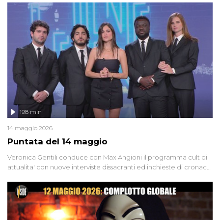
'90 e il 2000 che, inquietantemente, potrebbe essere ancora in
libertà. Lo speciale affronta inoltre le zone d'ombra sul Mostro di
Firenze, le cui responsabilità appaiono ancora oggi avvolte in un
groviglio di dubbi mai chiariti. Nel corso dello speciale anche
l'intervista inedita a Olindo Romano, realizzata ne...
198 min
14 maggio 2026
Puntata del 14 maggio
Veronica Gentili conduce con Max Angioni il programma cult di
attualita' con nuove interviste dissacranti ed inchieste di cronaca
degli inviati.