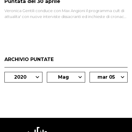
Puntata del 30 aprile
Veronica Gentili conduce con Max Angioni il programma cult di
attualita' con nuove interviste dissacranti ed inchieste di cronaca
degli inviati.
ARCHIVIO PUNTATE
2020
Mag
mar 05