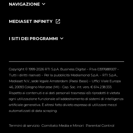
NAVIGAZIONE
Home
Puntate
MEDIASET INFINITY
Le Iene Presentano Inside
Puntate Ieneyeh
Tutti i servizi
I SITI DEI PROGRAMMI
Le Iene
Grande Fratello
Segnalazioni
L'Isola dei Famosi
Pubblico
Striscia la Notizia
Maria De Filippi
Copyright © 1999-2026 RTI S.p.A. Business Digital – P.Iva 03976881007 –
Verissimo
Tutti i diritti riservati – Per la pubblicità Mediamond S.p.A. – RTI S.p.A.,
Mediaset N.V., sede legale Amsterdam (Paesi Bassi) – Uffici Viale Europa
46, 20093 Cologno Monzese (MI) - Cap. Soc. int. vers. € 614.238.333.
Rispetto ai contenuti e ai dati personali trasmessi e/o riprodotti è vietata
ogni utilizzazione funzionale all'addestramento di sistemi di intelligenza
artificiale generativa. È altresì fatto divieto espresso di utilizzare mezzi
automatizzati di data scraping.
Termini di servizio
Comitato Media e Minori
Parental Control