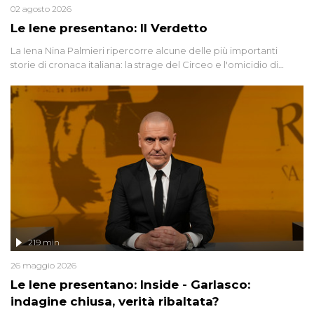
02 agosto 2026
Le Iene presentano: Il Verdetto
La Iena Nina Palmieri ripercorre alcune delle più importanti
storie di cronaca italiana: la strage del Circeo e l'omicidio di
Avetrana.
219 min
26 maggio 2026
Le Iene presentano: Inside - Garlasco:
indagine chiusa, verità ribaltata?