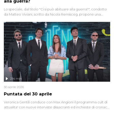
alla guerra?
Lo speciale, dal titolo "Ci si può abituare alla guerra?", condotto
da Matteo Viviani, scritto da Nicola Remisceg, propone una
riflessione - con l'aiuto di economisti, esperti militari e giornalisti
di settore - su quanto la guerra sia diventata una realtà pervasiva.
Anche se l'Italia non è direttamente coinvolta in conflitti armati, il
contesto globale rende impossibile considerarla un fenomeno
lontano.
214 min
30 aprile 2026
Puntata del 30 aprile
Veronica Gentili conduce con Max Angioni il programma cult di
attualita' con nuove interviste dissacranti ed inchieste di cronaca
degli inviati.