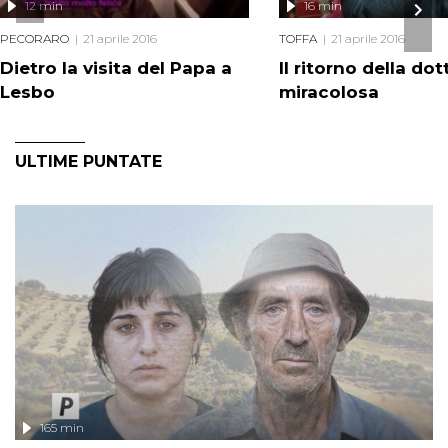
12 min
16 min
PECORARO
21 aprile 2016
TOFFA
21 aprile 2016
Dietro la visita del Papa a
Il ritorno della do
Lesbo
miracolosa
ULTIME PUNTATE
165 min