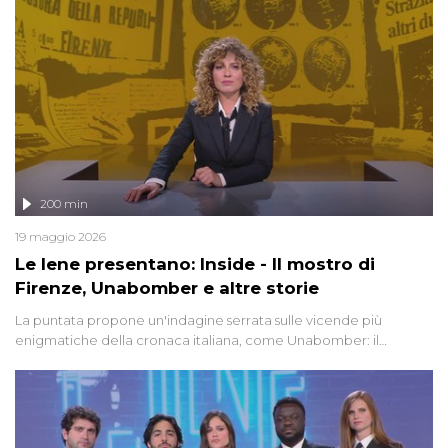
200 min
19 maggio 2026
Le Iene presentano: Inside - Il mostro di
Firenze, Unabomber e altre storie
La puntata propone un'indagine serrata sulle vicende più
enigmatiche della cronaca italiana, come Unabomber: il
dinamitardo seriale responsabile di decine di attentati tra gli anni
'90 e il 2000 che, inquietantemente, potrebbe essere ancora in
libertà. Lo speciale affronta inoltre le zone d'ombra sul Mostro di
Firenze, le cui responsabilità appaiono ancora oggi avvolte in un
groviglio di dubbi mai chiariti. Nel corso dello speciale anche