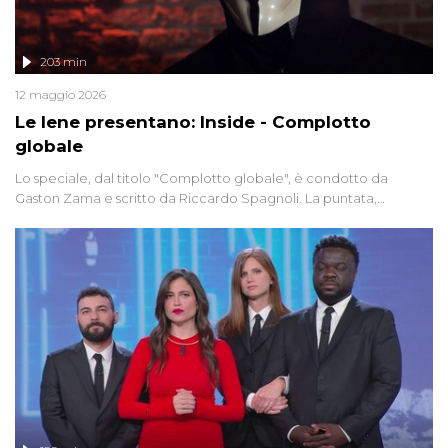
203 min
12 maggio 2026
Le Iene presentano: Inside - Complotto
globale
Lo speciale, dal titolo "Complotto globale", è condotto da
Gaston Zama e scritto da Riccardo Spagnoli. La puntata,
dedicata alle grandi teorie cospirazioniste del nostro tempo,
racconta l'universo delle narrazioni alternative, dei sospetti
globali e del complottismo che negli ultimi anni hanno invaso
social network, talk show, piazze digitali e immaginario collettivo.