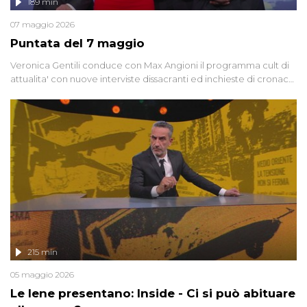
189 min
07 maggio 2026
Puntata del 7 maggio
Veronica Gentili conduce con Max Angioni il programma cult di
attualita' con nuove interviste dissacranti ed inchieste di cronaca
degli inviati.
215 min
05 maggio 2026
Le Iene presentano: Inside - Ci si può abituare