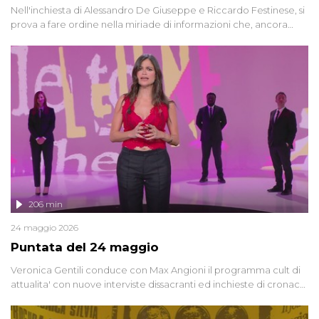
Nell'inchiesta di Alessandro De Giuseppe e Riccardo Festinese, si
prova a fare ordine nella miriade di informazioni che, ancora
oggi, continuano a emergere attorno a una delle vicende
giudiziarie più discusse degli ultimi anni. Lo speciale ricostruisce la
vicenda mettendo in fila testimonianze, errori, dettagli
controversi e i protagonisti di un'indagine che sembra non avere
fine.
206 min
24 maggio 2026
Puntata del 24 maggio
Veronica Gentili conduce con Max Angioni il programma cult di
attualita' con nuove interviste dissacranti ed inchieste di cronaca
degli inviati.