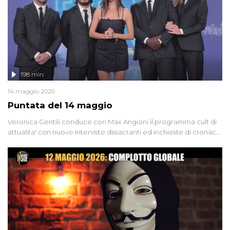
l'intervista inedita a Olindo Romano, realizzata ne...
198 min
14 maggio 2026
Puntata del 14 maggio
Veronica Gentili conduce con Max Angioni il programma cult di
attualita' con nuove interviste dissacranti ed inchieste di cronaca
degli inviati.