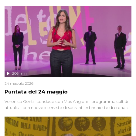
oggi, continuano a emergere attorno a una delle vicende
giudiziarie più discusse degli ultimi anni. Lo speciale ricostruisce la
vicenda mettendo in fila testimonianze, errori, dettagli
controversi e i protagonisti di un'indagine che sembra non avere
fine.
206 min
24 maggio 2026
Puntata del 24 maggio
Veronica Gentili conduce con Max Angioni il programma cult di
attualita' con nuove interviste dissacranti ed inchieste di cronaca
degli inviati.