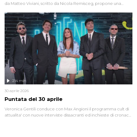
da Matteo Viviani, scritto da Nicola Remisceg, propone una
riflessione - con l'aiuto di economisti, esperti militari e giornalisti
di settore - su quanto la guerra sia diventata una realtà pervasiva.
Anche se l'Italia non è direttamente coinvolta in conflitti armati, il
contesto globale rende impossibile considerarla un fenomeno
lontano.
214 min
30 aprile 2026
Puntata del 30 aprile
Veronica Gentili conduce con Max Angioni il programma cult di
attualita' con nuove interviste dissacranti ed inchieste di cronaca
degli inviati.