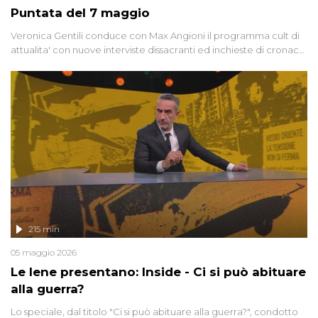
Puntata del 7 maggio
Veronica Gentili conduce con Max Angioni il programma cult di
attualita' con nuove interviste dissacranti ed inchieste di cronaca
degli inviati.
215 min
05 maggio 2026
Le Iene presentano: Inside - Ci si può abituare
alla guerra?
Lo speciale, dal titolo "Ci si può abituare alla guerra?", condotto