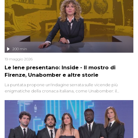
200 min
19 maggio 2026
Le Iene presentano: Inside - Il mostro di
Firenze, Unabomber e altre storie
La puntata propone un'indagine serrata sulle vicende più
enigmatiche della cronaca italiana, come Unabomber: il
dinamitardo seriale responsabile di decine di attentati tra gli anni
'90 e il 2000 che, inquietantemente, potrebbe essere ancora in
libertà. Lo speciale affronta inoltre le zone d'ombra sul Mostro di
Firenze, le cui responsabilità appaiono ancora oggi avvolte in un
groviglio di dubbi mai chiariti. Nel corso dello speciale anche
l'intervista inedita a Olindo Romano, realizzata ne...