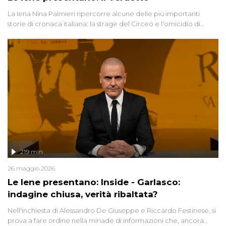
La Iena Nina Palmieri ripercorre alcune delle più importanti
storie di cronaca italiana: la strage del Circeo e l'omicidio di
Avetrana.
219 min
26 maggio 2026
Le Iene presentano: Inside - Garlasco:
indagine chiusa, verità ribaltata?
Nell'inchiesta di Alessandro De Giuseppe e Riccardo Festinese, si
prova a fare ordine nella miriade di informazioni che, ancora