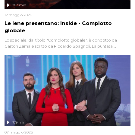
203 min
12 maggio 2026
Le Iene presentano: Inside - Complotto
globale
Lo speciale, dal titolo "Complotto globale", è condotto da
Gaston Zama e scritto da Riccardo Spagnoli. La puntata,
dedicata alle grandi teorie cospirazioniste del nostro tempo,
racconta l'universo delle narrazioni alternative, dei sospetti
globali e del complottismo che negli ultimi anni hanno invaso
social network, talk show, piazze digitali e immaginario collettivo.
189 min
07 maggio 2026