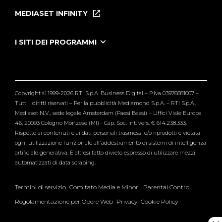
Puntate
MEDIASET INFINITY
Le Iene Presentano Inside
Puntate Ieneyeh
Tutti i servizi
I SITI DEI PROGRAMMI
Le Iene
Grande Fratello
Segnalazioni
L'Isola dei Famosi
Pubblico
Striscia la Notizia
Maria De Filippi
Copyright © 1999-2026 RTI S.p.A. Business Digital – P.Iva 03976881007 –
Verissimo
Tutti i diritti riservati – Per la pubblicità Mediamond S.p.A. – RTI S.p.A.,
Mediaset N.V., sede legale Amsterdam (Paesi Bassi) – Uffici Viale Europa
46, 20093 Cologno Monzese (MI) - Cap. Soc. int. vers. € 614.238.333.
Rispetto ai contenuti e ai dati personali trasmessi e/o riprodotti è vietata
ogni utilizzazione funzionale all'addestramento di sistemi di intelligenza
artificiale generativa. È altresì fatto divieto espresso di utilizzare mezzi
automatizzati di data scraping.
Termini di servizio
Comitato Media e Minori
Parental Control
Regolamentazione per Opere Web
Privacy
Cookie Policy