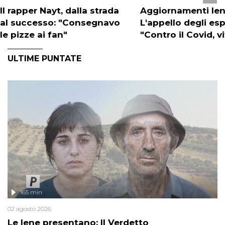
Il rapper Nayt, dalla strada
Aggiornamenti Iene
al successo: "Consegnavo
L'appello degli esp
le pizze ai fan"
"Contro il Covid, 
D ai più fragili"
ULTIME PUNTATE
165 min
02 agosto 2026
Le Iene presentano: Il Verdetto