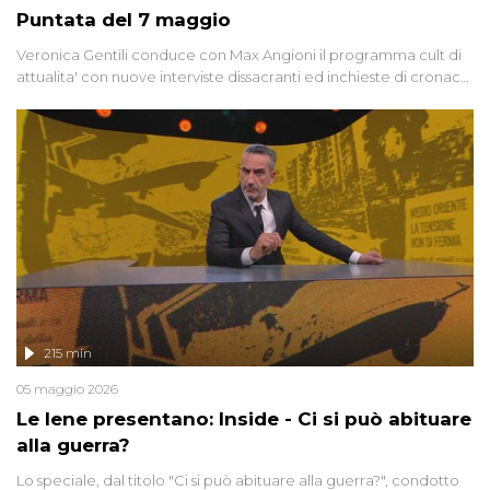
Puntata del 7 maggio
Veronica Gentili conduce con Max Angioni il programma cult di
attualita' con nuove interviste dissacranti ed inchieste di cronaca
degli inviati.
215 min
05 maggio 2026
Le Iene presentano: Inside - Ci si può abituare
alla guerra?
Lo speciale, dal titolo "Ci si può abituare alla guerra?", condotto