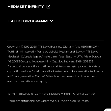
Puntate
MEDIASET INFINITY
Le Iene Presentano Inside
Puntate Ieneyeh
Tutti i servizi
I SITI DEI PROGRAMMI
Le Iene
Grande Fratello
Segnalazioni
L'Isola dei Famosi
Pubblico
Striscia la Notizia
Maria De Filippi
Copyright © 1999-2026 RTI S.p.A. Business Digital – P.Iva 03976881007 –
Verissimo
Tutti i diritti riservati – Per la pubblicità Mediamond S.p.A. – RTI S.p.A.,
Mediaset N.V., sede legale Amsterdam (Paesi Bassi) – Uffici Viale Europa
46, 20093 Cologno Monzese (MI) - Cap. Soc. int. vers. € 614.238.333.
Rispetto ai contenuti e ai dati personali trasmessi e/o riprodotti è vietata
ogni utilizzazione funzionale all'addestramento di sistemi di intelligenza
artificiale generativa. È altresì fatto divieto espresso di utilizzare mezzi
automatizzati di data scraping.
Termini di servizio
Comitato Media e Minori
Parental Control
Regolamentazione per Opere Web
Privacy
Cookie Policy