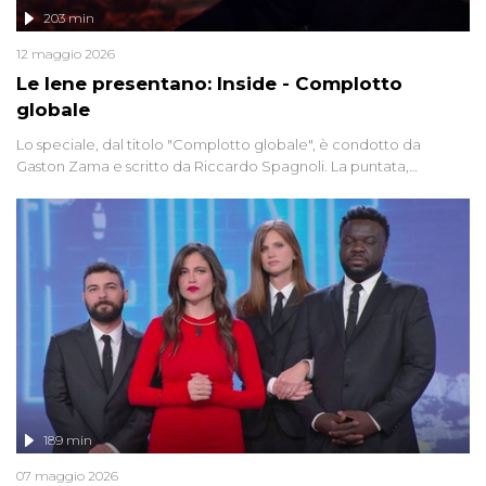
203 min
12 maggio 2026
Le Iene presentano: Inside - Complotto
globale
Lo speciale, dal titolo "Complotto globale", è condotto da
Gaston Zama e scritto da Riccardo Spagnoli. La puntata,
dedicata alle grandi teorie cospirazioniste del nostro tempo,
racconta l'universo delle narrazioni alternative, dei sospetti
globali e del complottismo che negli ultimi anni hanno invaso
social network, talk show, piazze digitali e immaginario collettivo.
189 min
07 maggio 2026