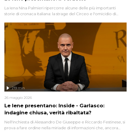
La Iena Nina Palmieri ripercorre alcune delle più importanti
storie di cronaca italiana: la strage del Circeo e l'omicidio di
Avetrana.
219 min
26 maggio 2026
Le Iene presentano: Inside - Garlasco:
indagine chiusa, verità ribaltata?
Nell'inchiesta di Alessandro De Giuseppe e Riccardo Festinese, si
prova a fare ordine nella miriade di informazioni che, ancora