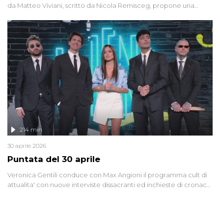
da Matteo Viviani, scritto da Nicola Remisceg, propone una
riflessione - con l'aiuto di economisti, esperti militari e giornalisti
di settore - su quanto la guerra sia diventata una realtà pervasiva.
Anche se l'Italia non è direttamente coinvolta in conflitti armati, il
contesto globale rende impossibile considerarla un fenomeno
lontano.
214 min
30 aprile 2026
Puntata del 30 aprile
Veronica Gentili conduce con Max Angioni il programma cult di
attualita' con nuove interviste dissacranti ed inchieste di cronaca
degli inviati.