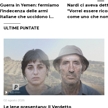
Guerra in Yemen: fermiamo
Nardi ci aveva det
l'indecenza delle armi
"Vorrei essere ric
italiane che uccidono i
come uno che non 
civili
arreso". Tutti gli
ULTIME PUNTATE
aggiornamenti di I
165 min
02 agosto 2026
Le Iene presentano: Il Verdetto