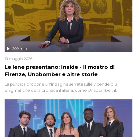
200 min
19 maggio 2026
Le Iene presentano: Inside - Il mostro di
Firenze, Unabomber e altre storie
La puntata propone un'indagine serrata sulle vicende più
enigmatiche della cronaca italiana, come Unabomber: il
dinamitardo seriale responsabile di decine di attentati tra gli anni
'90 e il 2000 che, inquietantemente, potrebbe essere ancora in
libertà. Lo speciale affronta inoltre le zone d'ombra sul Mostro di
Firenze, le cui responsabilità appaiono ancora oggi avvolte in un
groviglio di dubbi mai chiariti. Nel corso dello speciale anche
l'intervista inedita a Olindo Romano, realizzata ne...