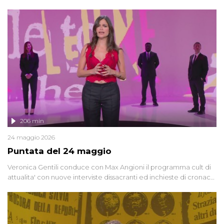
oggi, continuano a emergere attorno a una delle vicende
giudiziarie più discusse degli ultimi anni. Lo speciale ricostruisce la
vicenda mettendo in fila testimonianze, errori, dettagli
controversi e i protagonisti di un'indagine che sembra non avere
fine.
206 min
24 maggio 2026
Puntata del 24 maggio
Veronica Gentili conduce con Max Angioni il programma cult di
attualita' con nuove interviste dissacranti ed inchieste di cronaca
degli inviati.