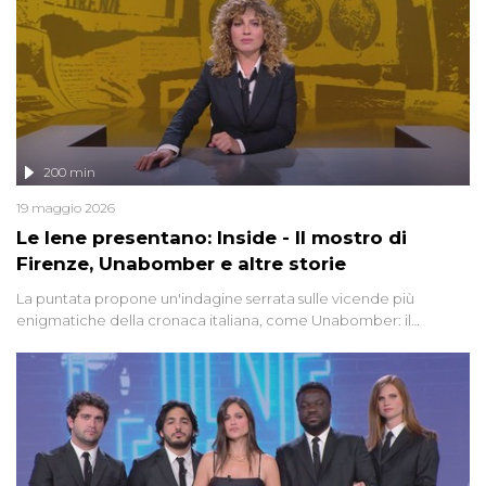
200 min
19 maggio 2026
Le Iene presentano: Inside - Il mostro di
Firenze, Unabomber e altre storie
La puntata propone un'indagine serrata sulle vicende più
enigmatiche della cronaca italiana, come Unabomber: il
dinamitardo seriale responsabile di decine di attentati tra gli anni
'90 e il 2000 che, inquietantemente, potrebbe essere ancora in
libertà. Lo speciale affronta inoltre le zone d'ombra sul Mostro di
Firenze, le cui responsabilità appaiono ancora oggi avvolte in un
groviglio di dubbi mai chiariti. Nel corso dello speciale anche
l'intervista inedita a Olindo Romano, realizzata ne...