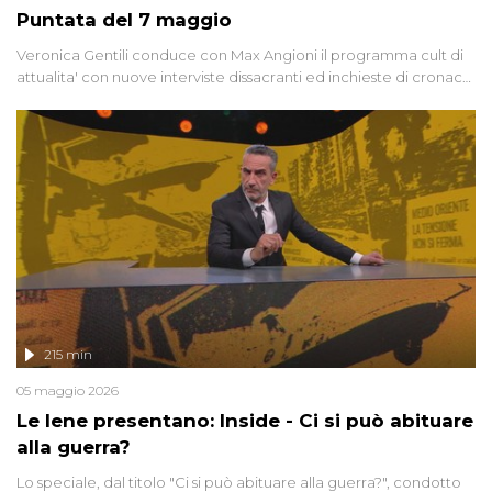
Puntata del 7 maggio
Veronica Gentili conduce con Max Angioni il programma cult di
attualita' con nuove interviste dissacranti ed inchieste di cronaca
degli inviati.
215 min
05 maggio 2026
Le Iene presentano: Inside - Ci si può abituare
alla guerra?
Lo speciale, dal titolo "Ci si può abituare alla guerra?", condotto