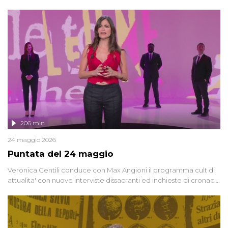
oggi, continuano a emergere attorno a una delle vicende
giudiziarie più discusse degli ultimi anni. Lo speciale ricostruisce la
vicenda mettendo in fila testimonianze, errori, dettagli
controversi e i protagonisti di un'indagine che sembra non avere
fine.
206 min
24 maggio 2026
Puntata del 24 maggio
Veronica Gentili conduce con Max Angioni il programma cult di
attualita' con nuove interviste dissacranti ed inchieste di cronaca
degli inviati.