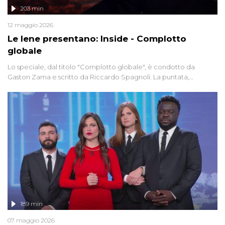
203 min
12 maggio 2026
Le Iene presentano: Inside - Complotto
globale
Lo speciale, dal titolo "Complotto globale", è condotto da
Gaston Zama e scritto da Riccardo Spagnoli. La puntata,
dedicata alle grandi teorie cospirazioniste del nostro tempo,
racconta l'universo delle narrazioni alternative, dei sospetti
globali e del complottismo che negli ultimi anni hanno invaso
social network, talk show, piazze digitali e immaginario collettivo.
189 min
07 maggio 2026