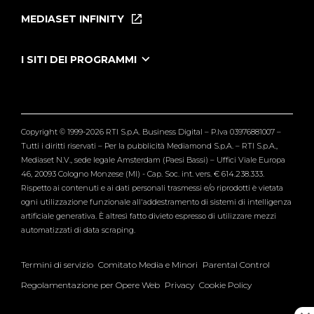
Puntate
MEDIASET INFINITY
Le Iene Presentano Inside
Puntate Ieneyeh
Tutti i servizi
I SITI DEI PROGRAMMI
Le Iene
Grande Fratello
Segnalazioni
L'Isola dei Famosi
Pubblico
Striscia la Notizia
Maria De Filippi
Copyright © 1999-2026 RTI S.p.A. Business Digital – P.Iva 03976881007 –
Verissimo
Tutti i diritti riservati – Per la pubblicità Mediamond S.p.A. – RTI S.p.A.,
Mediaset N.V., sede legale Amsterdam (Paesi Bassi) – Uffici Viale Europa
46, 20093 Cologno Monzese (MI) - Cap. Soc. int. vers. € 614.238.333.
Rispetto ai contenuti e ai dati personali trasmessi e/o riprodotti è vietata
ogni utilizzazione funzionale all'addestramento di sistemi di intelligenza
artificiale generativa. È altresì fatto divieto espresso di utilizzare mezzi
automatizzati di data scraping.
Termini di servizio
Comitato Media e Minori
Parental Control
Regolamentazione per Opere Web
Privacy
Cookie Policy