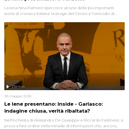
La Iena Nina Palmieri ripercorre alcune delle più importanti
storie di cronaca italiana: la strage del Circeo e l'omicidio di
Avetrana.
219 min
26 maggio 2026
Le Iene presentano: Inside - Garlasco:
indagine chiusa, verità ribaltata?
Nell'inchiesta di Alessandro De Giuseppe e Riccardo Festinese, si
prova a fare ordine nella miriade di informazioni che, ancora