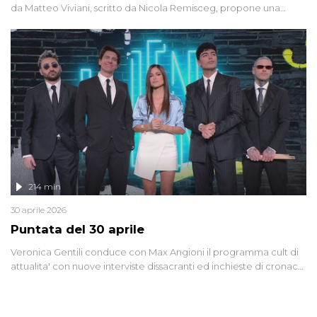
da Matteo Viviani, scritto da Nicola Remisceg, propone una
riflessione - con l'aiuto di economisti, esperti militari e giornalisti
di settore - su quanto la guerra sia diventata una realtà pervasiva.
Anche se l'Italia non è direttamente coinvolta in conflitti armati, il
contesto globale rende impossibile considerarla un fenomeno
lontano.
214 min
30 aprile 2026
Puntata del 30 aprile
Veronica Gentili conduce con Max Angioni il programma cult di
attualita' con nuove interviste dissacranti ed inchieste di cronaca
degli inviati.