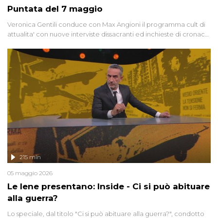
Puntata del 7 maggio
Veronica Gentili conduce con Max Angioni il programma cult di
attualita' con nuove interviste dissacranti ed inchieste di cronaca
degli inviati.
215 min
05 maggio 2026
Le Iene presentano: Inside - Ci si può abituare
alla guerra?
Lo speciale, dal titolo "Ci si può abituare alla guerra?", condotto