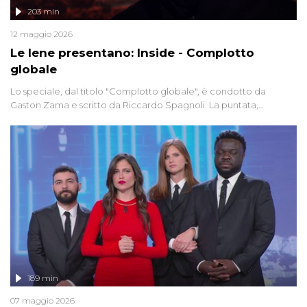
203 min
12 maggio 2026
Le Iene presentano: Inside - Complotto
globale
Lo speciale, dal titolo "Complotto globale", è condotto da
Gaston Zama e scritto da Riccardo Spagnoli. La puntata,
dedicata alle grandi teorie cospirazioniste del nostro tempo,
racconta l'universo delle narrazioni alternative, dei sospetti
globali e del complottismo che negli ultimi anni hanno invaso
social network, talk show, piazze digitali e immaginario collettivo.
189 min
07 maggio 2026