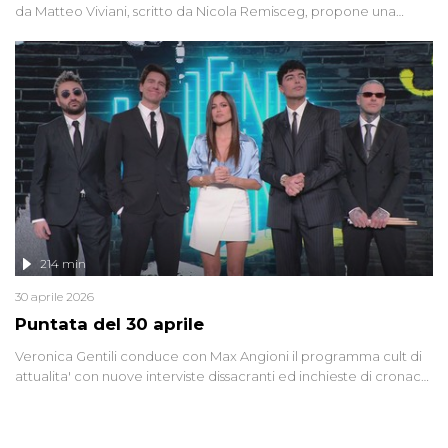
da Matteo Viviani, scritto da Nicola Remisceg, propone una
riflessione - con l'aiuto di economisti, esperti militari e giornalisti
di settore - su quanto la guerra sia diventata una realtà pervasiva.
Anche se l'Italia non è direttamente coinvolta in conflitti armati, il
contesto globale rende impossibile considerarla un fenomeno
lontano.
214 min
30 aprile 2026
Puntata del 30 aprile
Veronica Gentili conduce con Max Angioni il programma cult di
attualita' con nuove interviste dissacranti ed inchieste di cronaca
degli inviati.