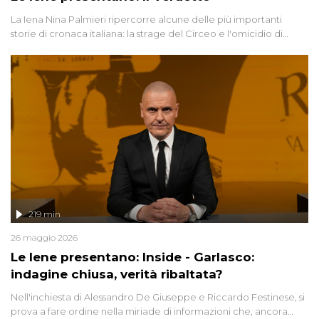
La Iena Nina Palmieri ripercorre alcune delle più importanti
storie di cronaca italiana: la strage del Circeo e l'omicidio di
Avetrana.
219 min
26 maggio 2026
Le Iene presentano: Inside - Garlasco:
indagine chiusa, verità ribaltata?
Nell'inchiesta di Alessandro De Giuseppe e Riccardo Festinese, si
prova a fare ordine nella miriade di informazioni che, ancora