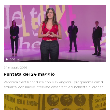
oggi, continuano a emergere attorno a una delle vicende
giudiziarie più discusse degli ultimi anni. Lo speciale ricostruisce la
vicenda mettendo in fila testimonianze, errori, dettagli
controversi e i protagonisti di un'indagine che sembra non avere
fine.
206 min
24 maggio 2026
Puntata del 24 maggio
Veronica Gentili conduce con Max Angioni il programma cult di
attualita' con nuove interviste dissacranti ed inchieste di cronaca
degli inviati.