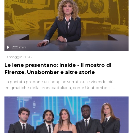
200 min
19 maggio 2026
Le Iene presentano: Inside - Il mostro di
Firenze, Unabomber e altre storie
La puntata propone un'indagine serrata sulle vicende più
enigmatiche della cronaca italiana, come Unabomber: il
dinamitardo seriale responsabile di decine di attentati tra gli anni
'90 e il 2000 che, inquietantemente, potrebbe essere ancora in
libertà. Lo speciale affronta inoltre le zone d'ombra sul Mostro di
Firenze, le cui responsabilità appaiono ancora oggi avvolte in un
groviglio di dubbi mai chiariti. Nel corso dello speciale anche
l'intervista inedita a Olindo Romano, realizzata ne...