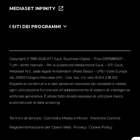
Puntate
MEDIASET INFINITY
Le Iene Presentano Inside
Puntate Ieneyeh
Tutti i servizi
I SITI DEI PROGRAMMI
Le Iene
Grande Fratello
Segnalazioni
L'Isola dei Famosi
Pubblico
Striscia la Notizia
Maria De Filippi
Copyright © 1999-2026 RTI S.p.A. Business Digital – P.Iva 03976881007 –
Verissimo
Tutti i diritti riservati – Per la pubblicità Mediamond S.p.A. – RTI S.p.A.,
Mediaset N.V., sede legale Amsterdam (Paesi Bassi) – Uffici Viale Europa
46, 20093 Cologno Monzese (MI) - Cap. Soc. int. vers. € 614.238.333.
Rispetto ai contenuti e ai dati personali trasmessi e/o riprodotti è vietata
ogni utilizzazione funzionale all'addestramento di sistemi di intelligenza
artificiale generativa. È altresì fatto divieto espresso di utilizzare mezzi
automatizzati di data scraping.
Termini di servizio
Comitato Media e Minori
Parental Control
Regolamentazione per Opere Web
Privacy
Cookie Policy