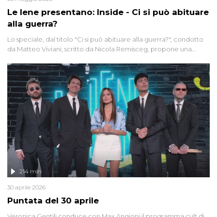
Le Iene presentano: Inside - Ci si può abituare
alla guerra?
Lo speciale, dal titolo "Ci si può abituare alla guerra?", condotto
da Matteo Viviani, scritto da Nicola Remisceg, propone una
riflessione - con l'aiuto di economisti, esperti militari e giornalisti
di settore - su quanto la guerra sia diventata una realtà pervasiva.
Anche se l'Italia non è direttamente coinvolta in conflitti armati, il
contesto globale rende impossibile considerarla un fenomeno
lontano.
214 min
30 aprile 2026
Puntata del 30 aprile
Veronica Gentili conduce con Max Angioni il programma cult di