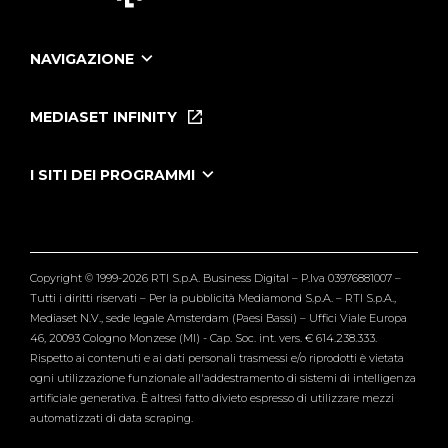
NAVIGAZIONE
Home
Puntate
MEDIASET INFINITY
Le Iene Presentano Inside
Puntate Ieneyeh
Tutti i servizi
I SITI DEI PROGRAMMI
Le Iene
Grande Fratello
Segnalazioni
L'Isola dei Famosi
Pubblico
Striscia la Notizia
Maria De Filippi
Copyright © 1999-2026 RTI S.p.A. Business Digital – P.Iva 03976881007 –
Verissimo
Tutti i diritti riservati – Per la pubblicità Mediamond S.p.A. – RTI S.p.A.,
Mediaset N.V., sede legale Amsterdam (Paesi Bassi) – Uffici Viale Europa
46, 20093 Cologno Monzese (MI) - Cap. Soc. int. vers. € 614.238.333.
Rispetto ai contenuti e ai dati personali trasmessi e/o riprodotti è vietata
ogni utilizzazione funzionale all'addestramento di sistemi di intelligenza
artificiale generativa. È altresì fatto divieto espresso di utilizzare mezzi
automatizzati di data scraping.