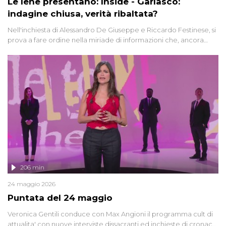
Le Iene presentano: Inside - Garlasco:
indagine chiusa, verità ribaltata?
Nell'inchiesta di Alessandro De Giuseppe e Riccardo Festinese, si
prova a fare ordine nella miriade di informazioni che, ancora
oggi, continuano a emergere attorno a una delle vicende
giudiziarie più discusse degli ultimi anni. Lo speciale ricostruisce la
vicenda mettendo in fila testimonianze, errori, dettagli
controversi e i protagonisti di un'indagine che sembra non avere
fine.
206 min
24 maggio 2026
Puntata del 24 maggio
Veronica Gentili conduce con Max Angioni il programma cult di
attualita' con nuove interviste dissacranti ed inchieste di cronaca