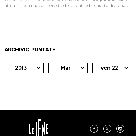
attualita' con nuove interviste dissacranti ed inchieste di cronaca
degli inviati.
ARCHIVIO PUNTATE
2013
Mar
ven 22