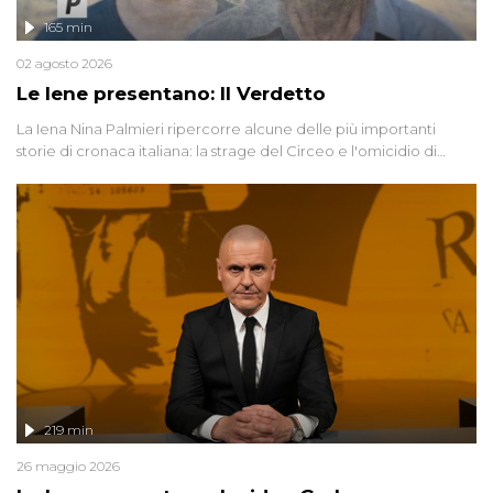
165 min
02 agosto 2026
Le Iene presentano: Il Verdetto
La Iena Nina Palmieri ripercorre alcune delle più importanti
storie di cronaca italiana: la strage del Circeo e l'omicidio di
Avetrana.
219 min
26 maggio 2026