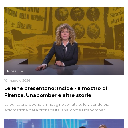
degli inviati.
200 min
19 maggio 2026
Le Iene presentano: Inside - Il mostro di
Firenze, Unabomber e altre storie
La puntata propone un'indagine serrata sulle vicende più
enigmatiche della cronaca italiana, come Unabomber: il
dinamitardo seriale responsabile di decine di attentati tra gli anni
'90 e il 2000 che, inquietantemente, potrebbe essere ancora in
libertà. Lo speciale affronta inoltre le zone d'ombra sul Mostro di