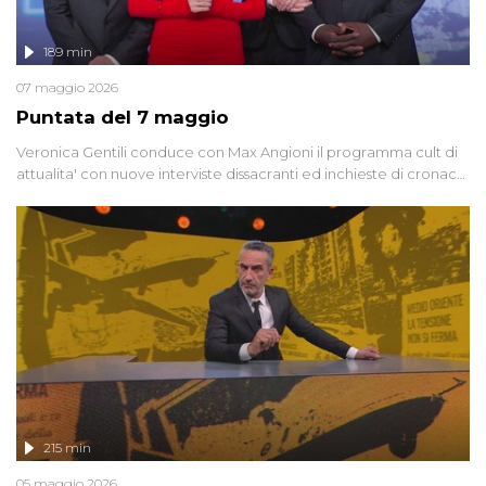
189 min
07 maggio 2026
Puntata del 7 maggio
Veronica Gentili conduce con Max Angioni il programma cult di
attualita' con nuove interviste dissacranti ed inchieste di cronaca
degli inviati.
215 min
05 maggio 2026