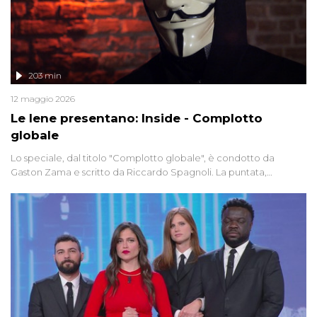
203 min
12 maggio 2026
Le Iene presentano: Inside - Complotto
globale
Lo speciale, dal titolo "Complotto globale", è condotto da
Gaston Zama e scritto da Riccardo Spagnoli. La puntata,
dedicata alle grandi teorie cospirazioniste del nostro tempo,
racconta l'universo delle narrazioni alternative, dei sospetti
globali e del complottismo che negli ultimi anni hanno invaso
social network, talk show, piazze digitali e immaginario collettivo.