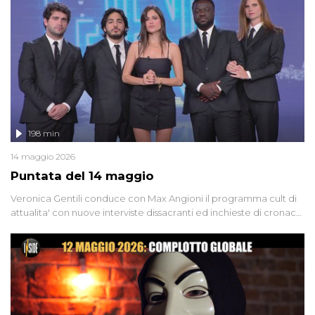
Firenze, le cui responsabilità appaiono ancora oggi avvolte in un
groviglio di dubbi mai chiariti. Nel corso dello speciale anche
l'intervista inedita a Olindo Romano, realizzata ne...
198 min
14 maggio 2026
Puntata del 14 maggio
Veronica Gentili conduce con Max Angioni il programma cult di
attualita' con nuove interviste dissacranti ed inchieste di cronaca
degli inviati.