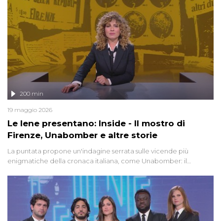
200 min
19 maggio 2026
Le Iene presentano: Inside - Il mostro di
Firenze, Unabomber e altre storie
La puntata propone un'indagine serrata sulle vicende più
enigmatiche della cronaca italiana, come Unabomber: il
dinamitardo seriale responsabile di decine di attentati tra gli anni
'90 e il 2000 che, inquietantemente, potrebbe essere ancora in
libertà. Lo speciale affronta inoltre le zone d'ombra sul Mostro di
Firenze, le cui responsabilità appaiono ancora oggi avvolte in un
groviglio di dubbi mai chiariti. Nel corso dello speciale anche
l'intervista inedita a Olindo Romano, realizzata ne...