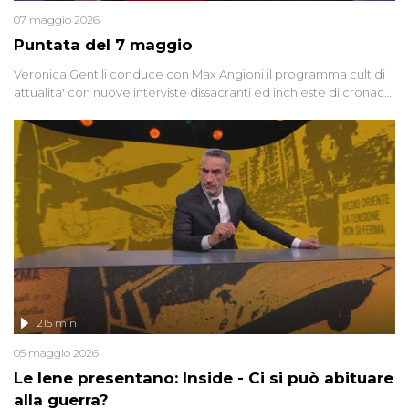
07 maggio 2026
Puntata del 7 maggio
Veronica Gentili conduce con Max Angioni il programma cult di
attualita' con nuove interviste dissacranti ed inchieste di cronaca
degli inviati.
215 min
05 maggio 2026
Le Iene presentano: Inside - Ci si può abituare
alla guerra?