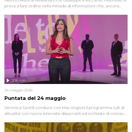
prova a fare ordine nella miriade di informazioni che, ancora
oggi, continuano a emergere attorno a una delle vicende
giudiziarie più discusse degli ultimi anni. Lo speciale ricostruisce la
vicenda mettendo in fila testimonianze, errori, dettagli
controversi e i protagonisti di un'indagine che sembra non avere
fine.
206 min
24 maggio 2026
Puntata del 24 maggio
Veronica Gentili conduce con Max Angioni il programma cult di
attualita' con nuove interviste dissacranti ed inchieste di cronaca
degli inviati.