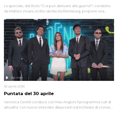
Lo speciale, dal titolo "Ci si può abituare alla guerra?", condotto
da Matteo Viviani, scritto da Nicola Remisceg, propone una
riflessione - con l'aiuto di economisti, esperti militari e giornalisti
di settore - su quanto la guerra sia diventata una realtà pervasiva.
Anche se l'Italia non è direttamente coinvolta in conflitti armati, il
contesto globale rende impossibile considerarla un fenomeno
lontano.
214 min
30 aprile 2026
Puntata del 30 aprile
Veronica Gentili conduce con Max Angioni il programma cult di
attualita' con nuove interviste dissacranti ed inchieste di cronaca
degli inviati.