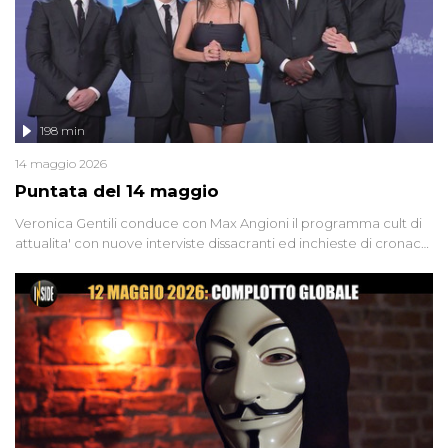
198 min
14 maggio 2026
Puntata del 14 maggio
Veronica Gentili conduce con Max Angioni il programma cult di
attualita' con nuove interviste dissacranti ed inchieste di cronaca
degli inviati.