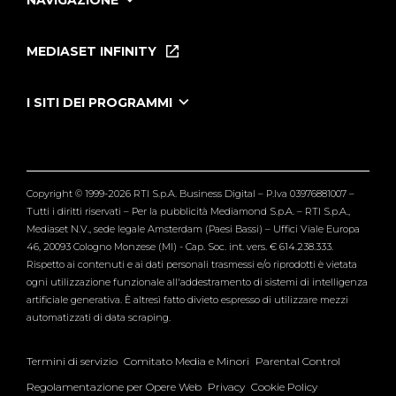
NAVIGAZIONE
Home
Puntate
MEDIASET INFINITY
Le Iene Presentano Inside
Puntate Ieneyeh
Tutti i servizi
I SITI DEI PROGRAMMI
Le Iene
Grande Fratello
Segnalazioni
L'Isola dei Famosi
Pubblico
Striscia la Notizia
Maria De Filippi
Copyright © 1999-2026 RTI S.p.A. Business Digital – P.Iva 03976881007 –
Verissimo
Tutti i diritti riservati – Per la pubblicità Mediamond S.p.A. – RTI S.p.A.,
Mediaset N.V., sede legale Amsterdam (Paesi Bassi) – Uffici Viale Europa
46, 20093 Cologno Monzese (MI) - Cap. Soc. int. vers. € 614.238.333.
Rispetto ai contenuti e ai dati personali trasmessi e/o riprodotti è vietata
ogni utilizzazione funzionale all'addestramento di sistemi di intelligenza
artificiale generativa. È altresì fatto divieto espresso di utilizzare mezzi
automatizzati di data scraping.
Termini di servizio
Comitato Media e Minori
Parental Control
Regolamentazione per Opere Web
Privacy
Cookie Policy