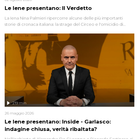
Le Iene presentano: Il Verdetto
La Iena Nina Palmieri ripercorre alcune delle più importanti
storie di cronaca italiana: la strage del Circeo e l'omicidio di
Avetrana.
219 min
26 maggio 2026
Le Iene presentano: Inside - Garlasco:
indagine chiusa, verità ribaltata?
Nell'inchiesta di Alessandro De Giuseppe e Riccardo Festinese, si