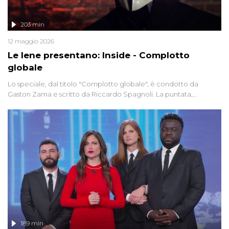
203 min
12 maggio 2026
Le Iene presentano: Inside - Complotto
globale
Lo speciale, dal titolo "Complotto globale", è condotto da
Gaston Zama e scritto da Riccardo Spagnoli. La puntata,
dedicata alle grandi teorie cospirazioniste del nostro tempo,
racconta l'universo delle narrazioni alternative, dei sospetti
globali e del complottismo che negli ultimi anni hanno invaso
social network, talk show, piazze digitali e immaginario collettivo.
189 min