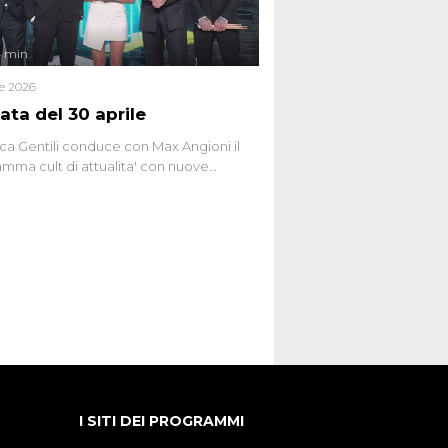
4 min
le 2026
ata del 30 aprile
ca Gentili conduce con Max Angioni il
mma cult di attualita' con nuove
ste dissacranti ed inchieste di cronaca
nviati.
I SITI DEI PROGRAMMI