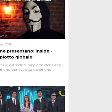
3 min
gio 2026
ene presentano: Inside -
lotto globale
ciale, dal titolo "Complotto globale", è
to da Gaston Zama e scritto da
do Spagnoli. La puntata, dedicata alle
 teorie cospirazioniste del nostro
 racconta l'universo delle narrazioni
tive, dei sospetti globali e del
ttismo che negli ultimi anni hanno
social network, talk show, piazze digitali
ginario collettivo.