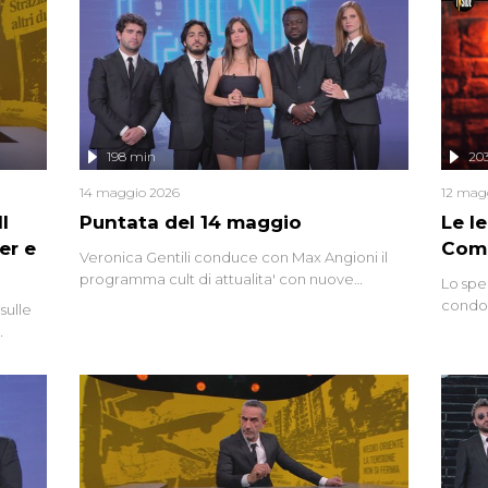
vicende giudiziarie più discusse degli ultimi
anni. Lo speciale ricostruisce la vicenda
mettendo in fila testimonianze, errori, dettagli
controversi e i protagonisti di un'indagine che
sembra non avere fine.
198 min
20
14 maggio 2026
12 mag
l
Puntata del 14 maggio
Le I
er e
Comp
Veronica Gentili conduce con Max Angioni il
programma cult di attualita' con nuove
Lo spe
interviste dissacranti ed inchieste di cronaca
condot
sulle
degli inviati.
Riccar
grandi
do
tempo,
i tra
alterna
nte,
complo
eciale
invaso 
ro di
e imma
ancora