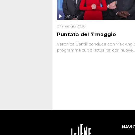
chiariti. Nel corso dello speciale anche
l'intervista inedita a Olindo Romano, rea
189 min
ne...
07 maggio 2026
Puntata del 7 maggio
Veronica Gentili conduce con Max Angion
programma cult di attualita' con nuove
interviste dissacranti ed inchieste di cro
degli inviati.
NAVI