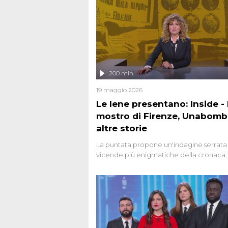
200 min
19 maggio 2026
Le Iene presentano: Inside - I
mostro di Firenze, Unabomb
altre storie
La puntata propone un'indagine serrata 
vicende più enigmatiche della cronaca
italiana, come Unabomber: il dinamitar
seriale responsabile di decine di attentat
gli anni '90 e il 2000 che, inquietanteme
potrebbe essere ancora in libertà. Lo sp
affronta inoltre le zone d'ombra sul Most
Firenze, le cui responsabilità appaiono 
oggi avvolte in un groviglio di dubbi mai