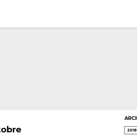
ARC
tobre
2018