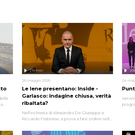
219 min
20
26 maggio 2026
24 mag
tto
Le Iene presentano: Inside -
Punt
Garlasco: indagine chiusa, verità
delle
Veroni
ribaltata?
la
progra
a.
intervi
Nell'inchiesta di Alessandro De Giuseppe e
degli i
Riccardo Festinese, si prova a fare ordine nella
miriade di informazioni che, ancora oggi,
continuano a emergere attorno a una delle