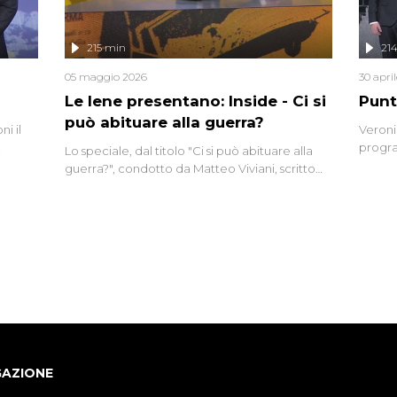
lizzata
215 min
21
05 maggio 2026
30 apri
Le Iene presentano: Inside - Ci si
Punt
può abituare alla guerra?
i il
Veroni
progra
Lo speciale, dal titolo "Ci si può abituare alla
naca
intervi
guerra?", condotto da Matteo Viviani, scritto
degli i
da Nicola Remisceg, propone una riflessione -
con l'aiuto di economisti, esperti militari e
giornalisti di settore - su quanto la guerra sia
diventata una realtà pervasiva. Anche se l'Italia
non è direttamente coinvolta in conflitti
armati, il contesto globale rende impossibile
considerarla un fenomeno lontano.
GAZIONE