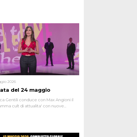
6 min
gio 2026
ata del 24 maggio
ca Gentili conduce con Max Angioni il
mma cult di attualita' con nuove
ste dissacranti ed inchieste di cronaca
nviati.