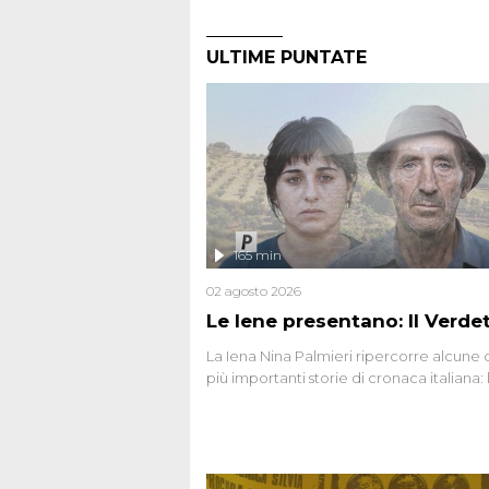
ULTIME PUNTATE
165 min
02 agosto 2026
Le Iene presentano: Il Verde
La Iena Nina Palmieri ripercorre alcune 
più importanti storie di cronaca italiana: 
strage del Circeo e l'omicidio di Avetran