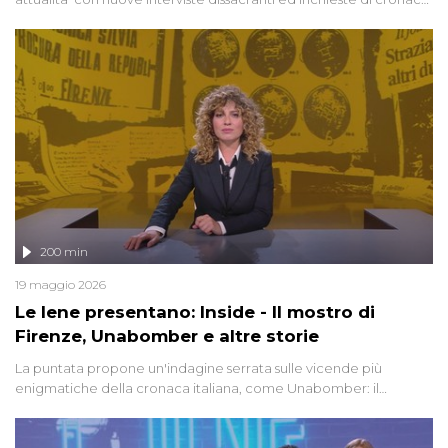
degli inviati.
200 min
19 maggio 2026
Le Iene presentano: Inside - Il mostro di
Firenze, Unabomber e altre storie
La puntata propone un'indagine serrata sulle vicende più
enigmatiche della cronaca italiana, come Unabomber: il
dinamitardo seriale responsabile di decine di attentati tra gli anni
'90 e il 2000 che, inquietantemente, potrebbe essere ancora in
libertà. Lo speciale affronta inoltre le zone d'ombra sul Mostro di