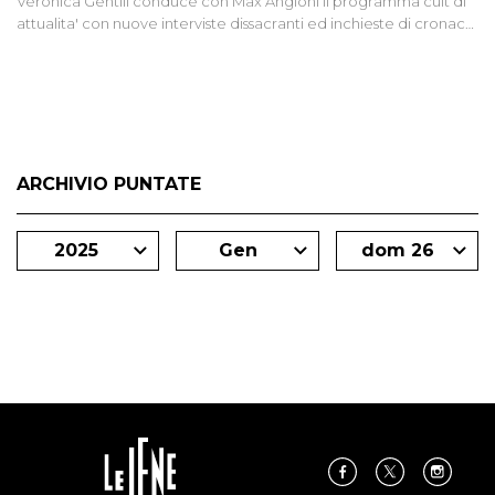
Veronica Gentili conduce con Max Angioni il programma cult di
attualita' con nuove interviste dissacranti ed inchieste di cronaca
degli inviati.
ARCHIVIO PUNTATE
2025
Gen
dom 26