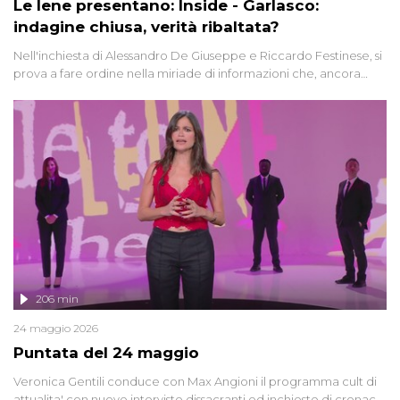
Le Iene presentano: Inside - Garlasco:
indagine chiusa, verità ribaltata?
Nell'inchiesta di Alessandro De Giuseppe e Riccardo Festinese, si
prova a fare ordine nella miriade di informazioni che, ancora
oggi, continuano a emergere attorno a una delle vicende
giudiziarie più discusse degli ultimi anni. Lo speciale ricostruisce la
vicenda mettendo in fila testimonianze, errori, dettagli
controversi e i protagonisti di un'indagine che sembra non avere
fine.
206 min
24 maggio 2026
Puntata del 24 maggio
Veronica Gentili conduce con Max Angioni il programma cult di
attualita' con nuove interviste dissacranti ed inchieste di cronaca