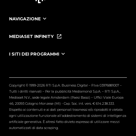
NAVIGAZIONE
Home
Puntate
MEDIASET INFINITY
Le Iene Presentano Inside
Puntate Ieneyeh
Tutti i servizi
I SITI DEI PROGRAMMI
Le Iene
Grande Fratello
Segnalazioni
L'Isola dei Famosi
Pubblico
Striscia la Notizia
Maria De Filippi
Copyright © 1999-2026 RTI S.p.A. Business Digital – P.Iva 03976881007 –
Verissimo
Tutti i diritti riservati – Per la pubblicità Mediamond S.p.A. – RTI S.p.A.,
Mediaset N.V., sede legale Amsterdam (Paesi Bassi) – Uffici Viale Europa
46, 20093 Cologno Monzese (MI) - Cap. Soc. int. vers. € 614.238.333.
Rispetto ai contenuti e ai dati personali trasmessi e/o riprodotti è vietata
ogni utilizzazione funzionale all'addestramento di sistemi di intelligenza
artificiale generativa. È altresì fatto divieto espresso di utilizzare mezzi
automatizzati di data scraping.