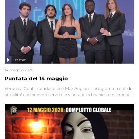
Firenze, le cui responsabilità appaiono ancora oggi avvolte in un
groviglio di dubbi mai chiariti. Nel corso dello speciale anche
l'intervista inedita a Olindo Romano, realizzata ne...
198 min
14 maggio 2026
Puntata del 14 maggio
Veronica Gentili conduce con Max Angioni il programma cult di
attualita' con nuove interviste dissacranti ed inchieste di cronaca
degli inviati.