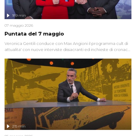
189 min
07 maggio 2026
Puntata del 7 maggio
Veronica Gentili conduce con Max Angioni il programma cult di
attualita' con nuove interviste dissacranti ed inchieste di cronaca
degli inviati.
215 min