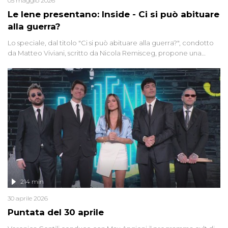
05 maggio 2026
Le Iene presentano: Inside - Ci si può abituare
alla guerra?
Lo speciale, dal titolo "Ci si può abituare alla guerra?", condotto
da Matteo Viviani, scritto da Nicola Remisceg, propone una
riflessione - con l'aiuto di economisti, esperti militari e giornalisti
di settore - su quanto la guerra sia diventata una realtà pervasiva.
Anche se l'Italia non è direttamente coinvolta in conflitti armati, il
contesto globale rende impossibile considerarla un fenomeno
lontano.
214 min
30 aprile 2026
Puntata del 30 aprile