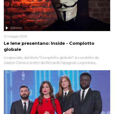
203 min
12 maggio 2026
Le Iene presentano: Inside - Complotto
globale
Lo speciale, dal titolo "Complotto globale", è condotto da
Gaston Zama e scritto da Riccardo Spagnoli. La puntata,
dedicata alle grandi teorie cospirazioniste del nostro tempo,
racconta l'universo delle narrazioni alternative, dei sospetti
globali e del complottismo che negli ultimi anni hanno invaso
social network, talk show, piazze digitali e immaginario collettivo.