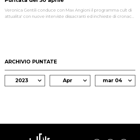
Puntata del 30 aprile
Veronica Gentili conduce con Max Angioni il programma cult di
attualita' con nuove interviste dissacranti ed inchieste di cronaca
degli inviati.
ARCHIVIO PUNTATE
2023
Apr
mar 04