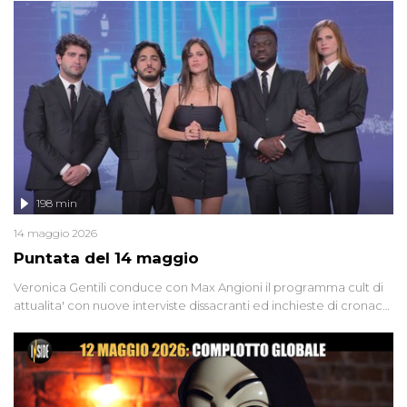
'90 e il 2000 che, inquietantemente, potrebbe essere ancora in
libertà. Lo speciale affronta inoltre le zone d'ombra sul Mostro di
Firenze, le cui responsabilità appaiono ancora oggi avvolte in un
groviglio di dubbi mai chiariti. Nel corso dello speciale anche
l'intervista inedita a Olindo Romano, realizzata ne...
198 min
14 maggio 2026
Puntata del 14 maggio
Veronica Gentili conduce con Max Angioni il programma cult di
attualita' con nuove interviste dissacranti ed inchieste di cronaca
degli inviati.