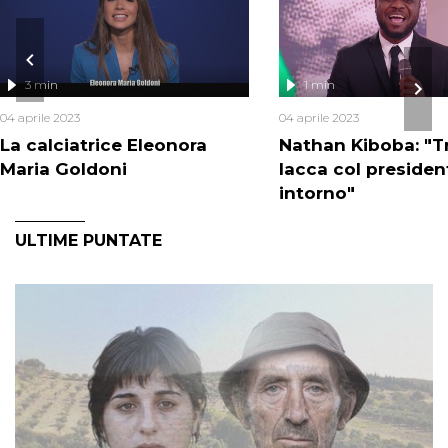
3 min
1 min
04 aprile 2023
04 aprile 2023
La calciatrice Eleonora
Nathan Kiboba: "T
Maria Goldoni
lacca col presiden
intorno"
ULTIME PUNTATE