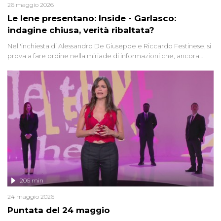
26 maggio 2026
Le Iene presentano: Inside - Garlasco:
indagine chiusa, verità ribaltata?
Nell'inchiesta di Alessandro De Giuseppe e Riccardo Festinese, si
prova a fare ordine nella miriade di informazioni che, ancora
oggi, continuano a emergere attorno a una delle vicende
giudiziarie più discusse degli ultimi anni. Lo speciale ricostruisce la
vicenda mettendo in fila testimonianze, errori, dettagli
controversi e i protagonisti di un'indagine che sembra non avere
fine.
206 min
24 maggio 2026
Puntata del 24 maggio