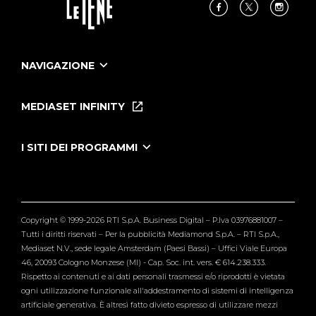
NAVIGAZIONE
Home
Puntate
MEDIASET INFINITY
Le Iene Presentano Inside
Puntate Ieneyeh
Tutti i servizi
I SITI DEI PROGRAMMI
Le Iene
Grande Fratello
Segnalazioni
L'Isola dei Famosi
Pubblico
Striscia la Notizia
Maria De Filippi
Copyright © 1999-2026 RTI S.p.A. Business Digital – P.Iva 03976881007 –
Verissimo
Tutti i diritti riservati – Per la pubblicità Mediamond S.p.A. – RTI S.p.A.,
Mediaset N.V., sede legale Amsterdam (Paesi Bassi) – Uffici Viale Europa
46, 20093 Cologno Monzese (MI) - Cap. Soc. int. vers. € 614.238.333.
Rispetto ai contenuti e ai dati personali trasmessi e/o riprodotti è vietata
ogni utilizzazione funzionale all'addestramento di sistemi di intelligenza
artificiale generativa. È altresì fatto divieto espresso di utilizzare mezzi