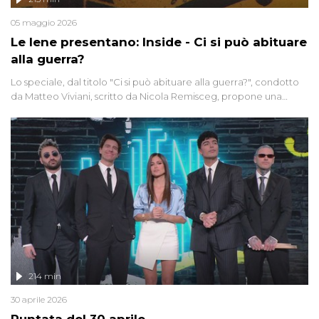
05 maggio 2026
Le Iene presentano: Inside - Ci si può abituare
alla guerra?
Lo speciale, dal titolo "Ci si può abituare alla guerra?", condotto
da Matteo Viviani, scritto da Nicola Remisceg, propone una
riflessione - con l'aiuto di economisti, esperti militari e giornalisti
di settore - su quanto la guerra sia diventata una realtà pervasiva.
Anche se l'Italia non è direttamente coinvolta in conflitti armati, il
contesto globale rende impossibile considerarla un fenomeno
lontano.
214 min
30 aprile 2026