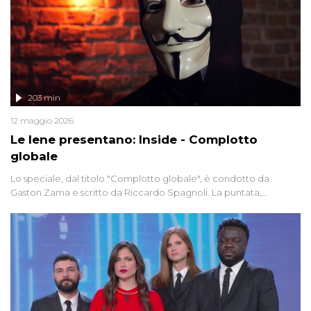
203 min
12 maggio 2026
Le Iene presentano: Inside - Complotto
globale
Lo speciale, dal titolo "Complotto globale", è condotto da
Gaston Zama e scritto da Riccardo Spagnoli. La puntata,
dedicata alle grandi teorie cospirazioniste del nostro tempo,
racconta l'universo delle narrazioni alternative, dei sospetti
globali e del complottismo che negli ultimi anni hanno invaso
social network, talk show, piazze digitali e immaginario collettivo.