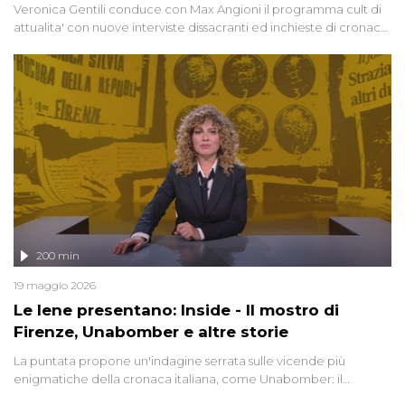
Veronica Gentili conduce con Max Angioni il programma cult di
attualita' con nuove interviste dissacranti ed inchieste di cronaca
degli inviati.
200 min
19 maggio 2026
Le Iene presentano: Inside - Il mostro di
Firenze, Unabomber e altre storie
La puntata propone un'indagine serrata sulle vicende più
enigmatiche della cronaca italiana, come Unabomber: il
dinamitardo seriale responsabile di decine di attentati tra gli anni