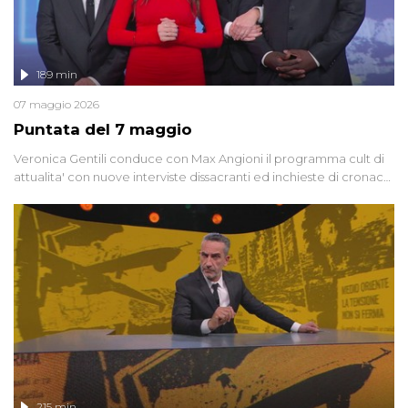
189 min
07 maggio 2026
Puntata del 7 maggio
Veronica Gentili conduce con Max Angioni il programma cult di
attualita' con nuove interviste dissacranti ed inchieste di cronaca
degli inviati.
215 min