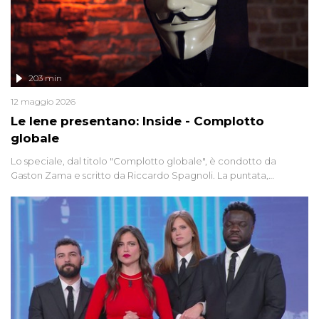
203 min
12 maggio 2026
Le Iene presentano: Inside - Complotto
globale
Lo speciale, dal titolo "Complotto globale", è condotto da
Gaston Zama e scritto da Riccardo Spagnoli. La puntata,
dedicata alle grandi teorie cospirazioniste del nostro tempo,
racconta l'universo delle narrazioni alternative, dei sospetti
globali e del complottismo che negli ultimi anni hanno invaso
social network, talk show, piazze digitali e immaginario collettivo.