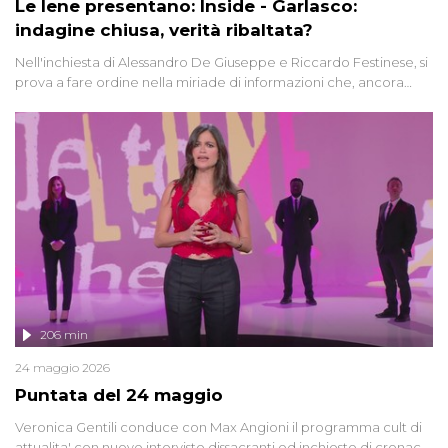
Le Iene presentano: Inside - Garlasco:
indagine chiusa, verità ribaltata?
Nell'inchiesta di Alessandro De Giuseppe e Riccardo Festinese, si
prova a fare ordine nella miriade di informazioni che, ancora
oggi, continuano a emergere attorno a una delle vicende
giudiziarie più discusse degli ultimi anni. Lo speciale ricostruisce la
vicenda mettendo in fila testimonianze, errori, dettagli
controversi e i protagonisti di un'indagine che sembra non avere
fine.
206 min
24 maggio 2026
Puntata del 24 maggio
Veronica Gentili conduce con Max Angioni il programma cult di
attualita' con nuove interviste dissacranti ed inchieste di cronaca