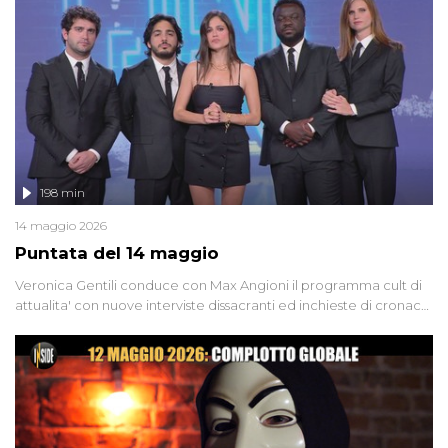
Firenze, le cui responsabilità appaiono ancora oggi avvolte in un
groviglio di dubbi mai chiariti. Nel corso dello speciale anche
l'intervista inedita a Olindo Romano, realizzata ne...
198 min
14 maggio 2026
Puntata del 14 maggio
Veronica Gentili conduce con Max Angioni il programma cult di
attualita' con nuove interviste dissacranti ed inchieste di cronaca
degli inviati.