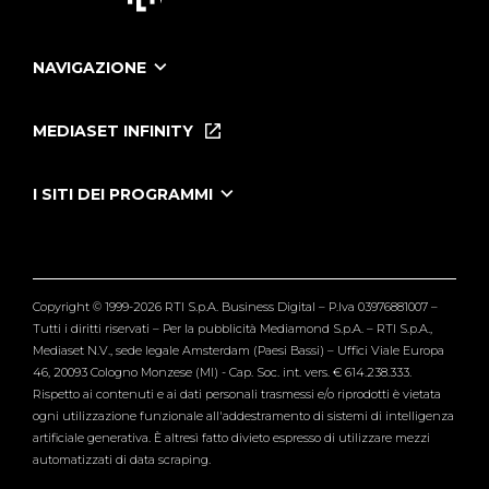
NAVIGAZIONE
Home
Puntate
MEDIASET INFINITY
Le Iene Presentano Inside
Puntate Ieneyeh
Tutti i servizi
I SITI DEI PROGRAMMI
Le Iene
Grande Fratello
Segnalazioni
L'Isola dei Famosi
Pubblico
Striscia la Notizia
Maria De Filippi
Copyright © 1999-2026 RTI S.p.A. Business Digital – P.Iva 03976881007 –
Verissimo
Tutti i diritti riservati – Per la pubblicità Mediamond S.p.A. – RTI S.p.A.,
Mediaset N.V., sede legale Amsterdam (Paesi Bassi) – Uffici Viale Europa
46, 20093 Cologno Monzese (MI) - Cap. Soc. int. vers. € 614.238.333.
Rispetto ai contenuti e ai dati personali trasmessi e/o riprodotti è vietata
ogni utilizzazione funzionale all'addestramento di sistemi di intelligenza
artificiale generativa. È altresì fatto divieto espresso di utilizzare mezzi
automatizzati di data scraping.