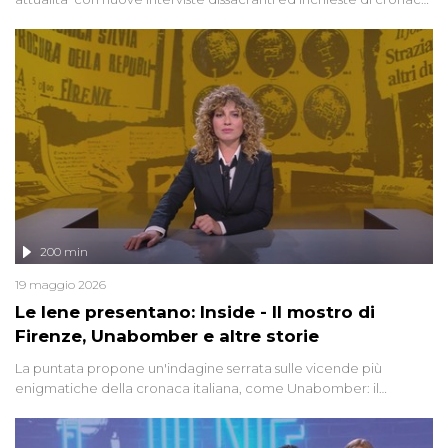
degli inviati.
200 min
19 maggio 2026
Le Iene presentano: Inside - Il mostro di
Firenze, Unabomber e altre storie
La puntata propone un'indagine serrata sulle vicende più
enigmatiche della cronaca italiana, come Unabomber: il
dinamitardo seriale responsabile di decine di attentati tra gli anni
'90 e il 2000 che, inquietantemente, potrebbe essere ancora in
libertà. Lo speciale affronta inoltre le zone d'ombra sul Mostro di