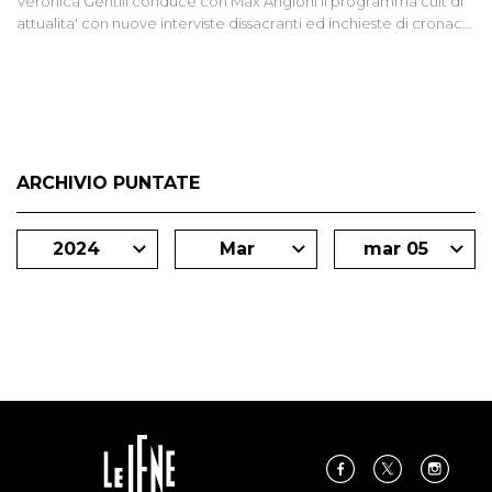
Veronica Gentili conduce con Max Angioni il programma cult di
attualita' con nuove interviste dissacranti ed inchieste di cronaca
degli inviati.
ARCHIVIO PUNTATE
2024
Mar
mar 05