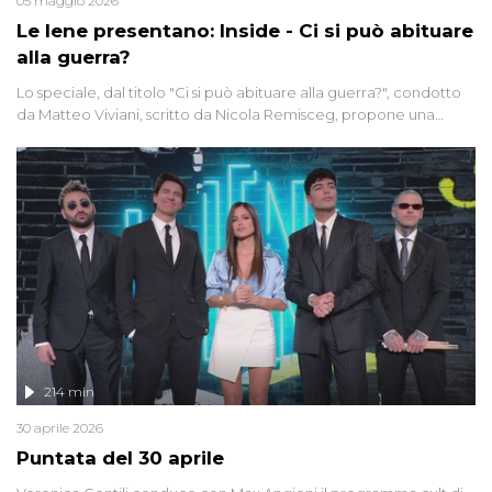
05 maggio 2026
Le Iene presentano: Inside - Ci si può abituare
alla guerra?
Lo speciale, dal titolo "Ci si può abituare alla guerra?", condotto
da Matteo Viviani, scritto da Nicola Remisceg, propone una
riflessione - con l'aiuto di economisti, esperti militari e giornalisti
di settore - su quanto la guerra sia diventata una realtà pervasiva.
Anche se l'Italia non è direttamente coinvolta in conflitti armati, il
contesto globale rende impossibile considerarla un fenomeno
lontano.
214 min
30 aprile 2026
Puntata del 30 aprile