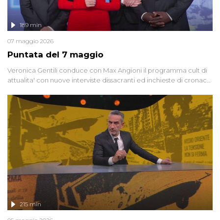
189 min
07 maggio 2026
Puntata del 7 maggio
Veronica Gentili conduce con Max Angioni il programma cult di
attualita' con nuove interviste dissacranti ed inchieste di cronaca
degli inviati.
215 min