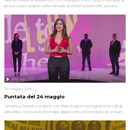
prova a fare ordine nella miriade di informazioni che, ancora
oggi, continuano a emergere attorno a una delle vicende
giudiziarie più discusse degli ultimi anni. Lo speciale ricostruisce la
vicenda mettendo in fila testimonianze, errori, dettagli
controversi e i protagonisti di un'indagine che sembra non avere
fine.
206 min
24 maggio 2026
Puntata del 24 maggio
Veronica Gentili conduce con Max Angioni il programma cult di
attualita' con nuove interviste dissacranti ed inchieste di cronaca
degli inviati.