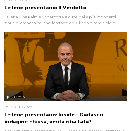
Le Iene presentano: Il Verdetto
La Iena Nina Palmieri ripercorre alcune delle più importanti
storie di cronaca italiana: la strage del Circeo e l'omicidio di
Avetrana.
219 min
26 maggio 2026
Le Iene presentano: Inside - Garlasco:
indagine chiusa, verità ribaltata?
Nell'inchiesta di Alessandro De Giuseppe e Riccardo Festinese, si