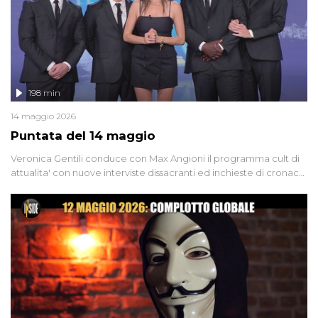
198 min
14 maggio 2026
Puntata del 14 maggio
Veronica Gentili conduce con Max Angioni il programma cult di
attualita' con nuove interviste dissacranti ed inchieste di cronaca
degli inviati.