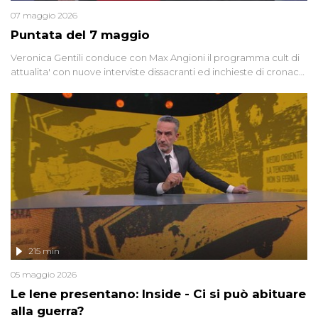
07 maggio 2026
Puntata del 7 maggio
Veronica Gentili conduce con Max Angioni il programma cult di
attualita' con nuove interviste dissacranti ed inchieste di cronaca
degli inviati.
215 min
05 maggio 2026
Le Iene presentano: Inside - Ci si può abituare
alla guerra?