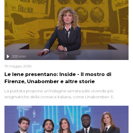
200 min
19 maggio 2026
Le Iene presentano: Inside - Il mostro di
Firenze, Unabomber e altre storie
La puntata propone un'indagine serrata sulle vicende più
enigmatiche della cronaca italiana, come Unabomber: il
dinamitardo seriale responsabile di decine di attentati tra gli anni
'90 e il 2000 che, inquietantemente, potrebbe essere ancora in
libertà. Lo speciale affronta inoltre le zone d'ombra sul Mostro di
Firenze, le cui responsabilità appaiono ancora oggi avvolte in un
groviglio di dubbi mai chiariti. Nel corso dello speciale anche
l'intervista inedita a Olindo Romano, realizzata ne...