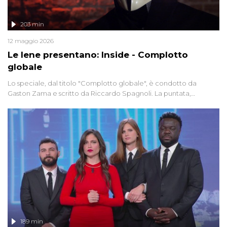
203 min
12 maggio 2026
Le Iene presentano: Inside - Complotto
globale
Lo speciale, dal titolo "Complotto globale", è condotto da
Gaston Zama e scritto da Riccardo Spagnoli. La puntata,
dedicata alle grandi teorie cospirazioniste del nostro tempo,
racconta l'universo delle narrazioni alternative, dei sospetti
globali e del complottismo che negli ultimi anni hanno invaso
social network, talk show, piazze digitali e immaginario collettivo.
189 min