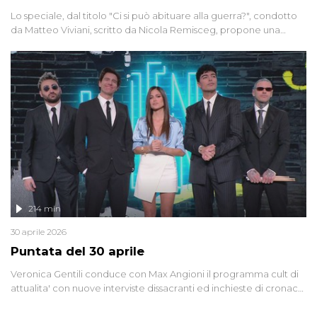
Lo speciale, dal titolo "Ci si può abituare alla guerra?", condotto
da Matteo Viviani, scritto da Nicola Remisceg, propone una
riflessione - con l'aiuto di economisti, esperti militari e giornalisti
di settore - su quanto la guerra sia diventata una realtà pervasiva.
Anche se l'Italia non è direttamente coinvolta in conflitti armati, il
contesto globale rende impossibile considerarla un fenomeno
lontano.
214 min
30 aprile 2026
Puntata del 30 aprile
Veronica Gentili conduce con Max Angioni il programma cult di
attualita' con nuove interviste dissacranti ed inchieste di cronaca
degli inviati.