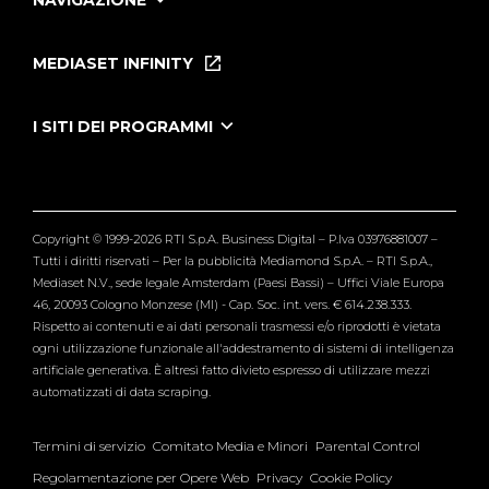
NAVIGAZIONE
Home
Puntate
MEDIASET INFINITY
Le Iene Presentano Inside
Puntate Ieneyeh
Tutti i servizi
I SITI DEI PROGRAMMI
Le Iene
Grande Fratello
Segnalazioni
L'Isola dei Famosi
Pubblico
Striscia la Notizia
Maria De Filippi
Copyright © 1999-2026 RTI S.p.A. Business Digital – P.Iva 03976881007 –
Verissimo
Tutti i diritti riservati – Per la pubblicità Mediamond S.p.A. – RTI S.p.A.,
Mediaset N.V., sede legale Amsterdam (Paesi Bassi) – Uffici Viale Europa
46, 20093 Cologno Monzese (MI) - Cap. Soc. int. vers. € 614.238.333.
Rispetto ai contenuti e ai dati personali trasmessi e/o riprodotti è vietata
ogni utilizzazione funzionale all'addestramento di sistemi di intelligenza
artificiale generativa. È altresì fatto divieto espresso di utilizzare mezzi
automatizzati di data scraping.
Termini di servizio
Comitato Media e Minori
Parental Control
Regolamentazione per Opere Web
Privacy
Cookie Policy