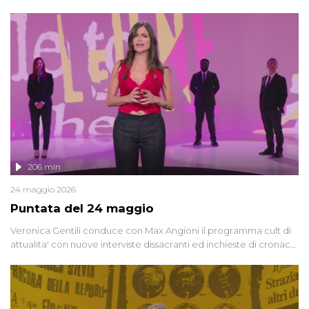
oggi, continuano a emergere attorno a una delle vicende
giudiziarie più discusse degli ultimi anni. Lo speciale ricostruisce la
vicenda mettendo in fila testimonianze, errori, dettagli
controversi e i protagonisti di un'indagine che sembra non avere
fine.
206 min
24 maggio 2026
Puntata del 24 maggio
Veronica Gentili conduce con Max Angioni il programma cult di
attualita' con nuove interviste dissacranti ed inchieste di cronaca
degli inviati.