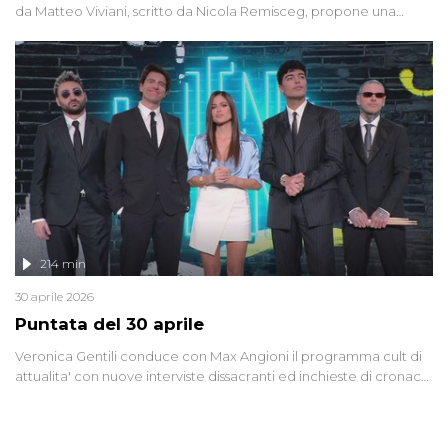
da Matteo Viviani, scritto da Nicola Remisceg, propone una
riflessione - con l'aiuto di economisti, esperti militari e giornalisti
di settore - su quanto la guerra sia diventata una realtà pervasiva.
Anche se l'Italia non è direttamente coinvolta in conflitti armati, il
contesto globale rende impossibile considerarla un fenomeno
lontano.
214 min
30 aprile 2026
Puntata del 30 aprile
Veronica Gentili conduce con Max Angioni il programma cult di
attualita' con nuove interviste dissacranti ed inchieste di cronaca
degli inviati.