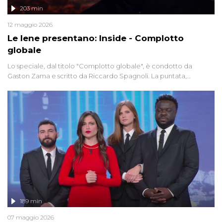
203 min
12 maggio 2026
Le Iene presentano: Inside - Complotto
globale
Lo speciale, dal titolo "Complotto globale", è condotto da
Gaston Zama e scritto da Riccardo Spagnoli. La puntata,
dedicata alle grandi teorie cospirazioniste del nostro tempo,
racconta l'universo delle narrazioni alternative, dei sospetti
globali e del complottismo che negli ultimi anni hanno invaso
social network, talk show, piazze digitali e immaginario collettivo.
189 min
07 maggio 2026