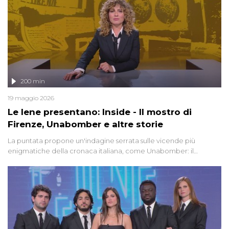
200 min
19 maggio 2026
Le Iene presentano: Inside - Il mostro di
Firenze, Unabomber e altre storie
La puntata propone un'indagine serrata sulle vicende più
enigmatiche della cronaca italiana, come Unabomber: il
dinamitardo seriale responsabile di decine di attentati tra gli anni
'90 e il 2000 che, inquietantemente, potrebbe essere ancora in
libertà. Lo speciale affronta inoltre le zone d'ombra sul Mostro di
Firenze, le cui responsabilità appaiono ancora oggi avvolte in un
groviglio di dubbi mai chiariti. Nel corso dello speciale anche
l'intervista inedita a Olindo Romano, realizzata ne...