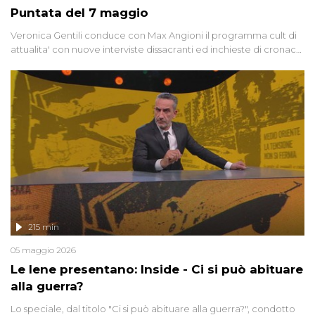
Puntata del 7 maggio
Veronica Gentili conduce con Max Angioni il programma cult di
attualita' con nuove interviste dissacranti ed inchieste di cronaca
degli inviati.
215 min
05 maggio 2026
Le Iene presentano: Inside - Ci si può abituare
alla guerra?
Lo speciale, dal titolo "Ci si può abituare alla guerra?", condotto