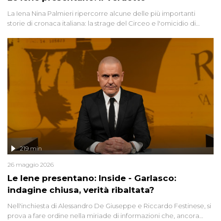
La Iena Nina Palmieri ripercorre alcune delle più importanti
storie di cronaca italiana: la strage del Circeo e l'omicidio di
Avetrana.
219 min
26 maggio 2026
Le Iene presentano: Inside - Garlasco:
indagine chiusa, verità ribaltata?
Nell'inchiesta di Alessandro De Giuseppe e Riccardo Festinese, si
prova a fare ordine nella miriade di informazioni che, ancora