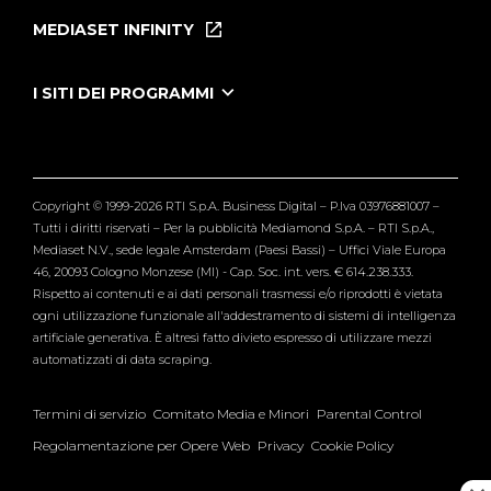
Puntate
MEDIASET INFINITY
Le Iene Presentano Inside
Puntate Ieneyeh
Tutti i servizi
I SITI DEI PROGRAMMI
Le Iene
Grande Fratello
Segnalazioni
L'Isola dei Famosi
Pubblico
Striscia la Notizia
Maria De Filippi
Copyright © 1999-2026 RTI S.p.A. Business Digital – P.Iva 03976881007 –
Verissimo
Tutti i diritti riservati – Per la pubblicità Mediamond S.p.A. – RTI S.p.A.,
Mediaset N.V., sede legale Amsterdam (Paesi Bassi) – Uffici Viale Europa
46, 20093 Cologno Monzese (MI) - Cap. Soc. int. vers. € 614.238.333.
Rispetto ai contenuti e ai dati personali trasmessi e/o riprodotti è vietata
ogni utilizzazione funzionale all'addestramento di sistemi di intelligenza
artificiale generativa. È altresì fatto divieto espresso di utilizzare mezzi
automatizzati di data scraping.
Termini di servizio
Comitato Media e Minori
Parental Control
Regolamentazione per Opere Web
Privacy
Cookie Policy