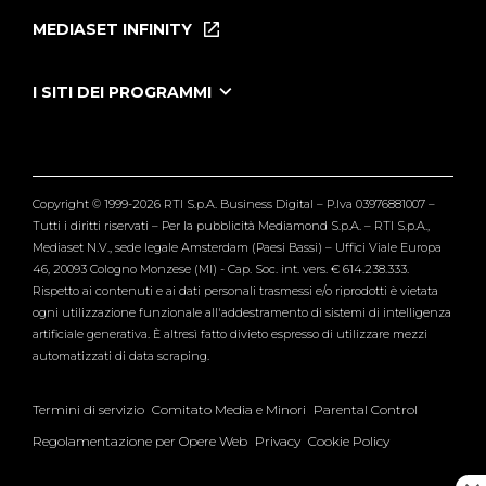
Puntate
MEDIASET INFINITY
Le Iene Presentano Inside
Puntate Ieneyeh
Tutti i servizi
I SITI DEI PROGRAMMI
Le Iene
Grande Fratello
Segnalazioni
L'Isola dei Famosi
Pubblico
Striscia la Notizia
Maria De Filippi
Copyright © 1999-2026 RTI S.p.A. Business Digital – P.Iva 03976881007 –
Verissimo
Tutti i diritti riservati – Per la pubblicità Mediamond S.p.A. – RTI S.p.A.,
Mediaset N.V., sede legale Amsterdam (Paesi Bassi) – Uffici Viale Europa
46, 20093 Cologno Monzese (MI) - Cap. Soc. int. vers. € 614.238.333.
Rispetto ai contenuti e ai dati personali trasmessi e/o riprodotti è vietata
ogni utilizzazione funzionale all'addestramento di sistemi di intelligenza
artificiale generativa. È altresì fatto divieto espresso di utilizzare mezzi
automatizzati di data scraping.
Termini di servizio
Comitato Media e Minori
Parental Control
Regolamentazione per Opere Web
Privacy
Cookie Policy