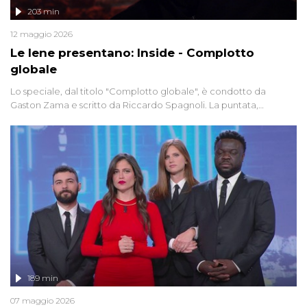
203 min
12 maggio 2026
Le Iene presentano: Inside - Complotto
globale
Lo speciale, dal titolo "Complotto globale", è condotto da
Gaston Zama e scritto da Riccardo Spagnoli. La puntata,
dedicata alle grandi teorie cospirazioniste del nostro tempo,
racconta l'universo delle narrazioni alternative, dei sospetti
globali e del complottismo che negli ultimi anni hanno invaso
social network, talk show, piazze digitali e immaginario collettivo.
189 min
07 maggio 2026