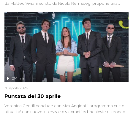
da Matteo Viviani, scritto da Nicola Remisceg, propone una
riflessione - con l'aiuto di economisti, esperti militari e giornalisti
di settore - su quanto la guerra sia diventata una realtà pervasiva.
Anche se l'Italia non è direttamente coinvolta in conflitti armati, il
contesto globale rende impossibile considerarla un fenomeno
lontano.
214 min
30 aprile 2026
Puntata del 30 aprile
Veronica Gentili conduce con Max Angioni il programma cult di
attualita' con nuove interviste dissacranti ed inchieste di cronaca
degli inviati.