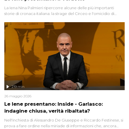
La Iena Nina Palmieri ripercorre alcune delle più importanti
storie di cronaca italiana: la strage del Circeo e l'omicidio di
Avetrana.
219 min
26 maggio 2026
Le Iene presentano: Inside - Garlasco:
indagine chiusa, verità ribaltata?
Nell'inchiesta di Alessandro De Giuseppe e Riccardo Festinese, si
prova a fare ordine nella miriade di informazioni che, ancora