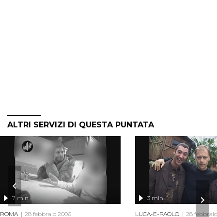
ALTRI SERVIZI DI QUESTA PUNTATA
7 min
3 min
ROMA
28 febbraio 2006
LUCA-E-PAOLO
28 febbrai