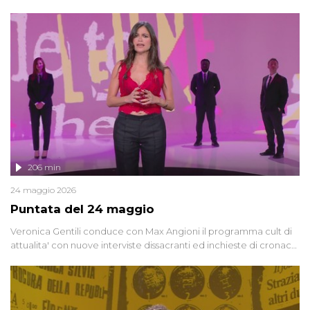
oggi, continuano a emergere attorno a una delle vicende
giudiziarie più discusse degli ultimi anni. Lo speciale ricostruisce la
vicenda mettendo in fila testimonianze, errori, dettagli
controversi e i protagonisti di un'indagine che sembra non avere
fine.
206 min
24 maggio 2026
Puntata del 24 maggio
Veronica Gentili conduce con Max Angioni il programma cult di
attualita' con nuove interviste dissacranti ed inchieste di cronaca
degli inviati.