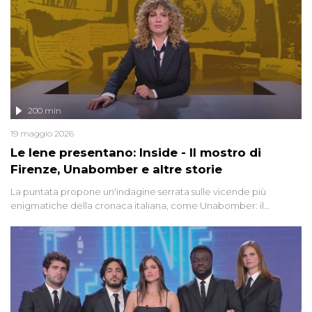
200 min
19 maggio 2026
Le Iene presentano: Inside - Il mostro di
Firenze, Unabomber e altre storie
La puntata propone un'indagine serrata sulle vicende più
enigmatiche della cronaca italiana, come Unabomber: il
dinamitardo seriale responsabile di decine di attentati tra gli anni
'90 e il 2000 che, inquietantemente, potrebbe essere ancora in
libertà. Lo speciale affronta inoltre le zone d'ombra sul Mostro di
Firenze, le cui responsabilità appaiono ancora oggi avvolte in un
groviglio di dubbi mai chiariti. Nel corso dello speciale anche
l'intervista inedita a Olindo Romano, realizzata ne...