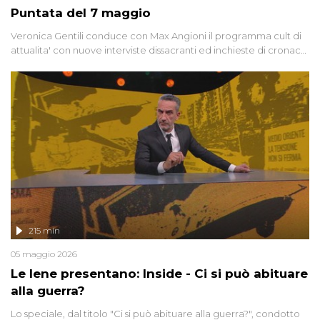
Puntata del 7 maggio
Veronica Gentili conduce con Max Angioni il programma cult di
attualita' con nuove interviste dissacranti ed inchieste di cronaca
degli inviati.
215 min
05 maggio 2026
Le Iene presentano: Inside - Ci si può abituare
alla guerra?
Lo speciale, dal titolo "Ci si può abituare alla guerra?", condotto