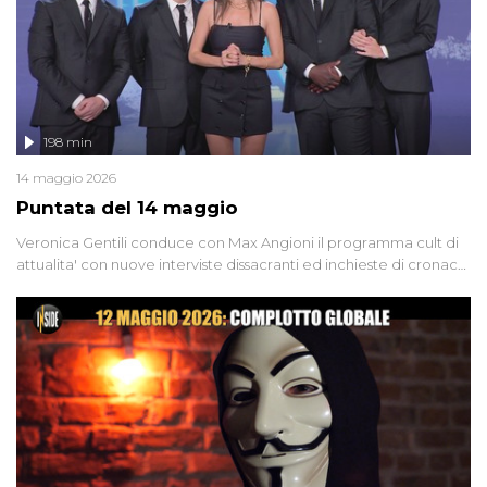
198 min
14 maggio 2026
Puntata del 14 maggio
Veronica Gentili conduce con Max Angioni il programma cult di
attualita' con nuove interviste dissacranti ed inchieste di cronaca
degli inviati.