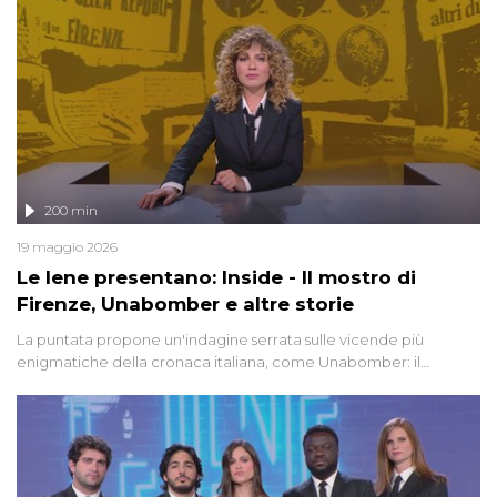
200 min
19 maggio 2026
Le Iene presentano: Inside - Il mostro di
Firenze, Unabomber e altre storie
La puntata propone un'indagine serrata sulle vicende più
enigmatiche della cronaca italiana, come Unabomber: il
dinamitardo seriale responsabile di decine di attentati tra gli anni
'90 e il 2000 che, inquietantemente, potrebbe essere ancora in
libertà. Lo speciale affronta inoltre le zone d'ombra sul Mostro di
Firenze, le cui responsabilità appaiono ancora oggi avvolte in un
groviglio di dubbi mai chiariti. Nel corso dello speciale anche
l'intervista inedita a Olindo Romano, realizzata ne...