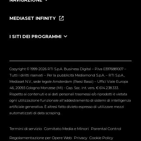
NAVIGAZIONE
Home
Puntate
MEDIASET INFINITY
Le Iene Presentano Inside
Puntate Ieneyeh
Tutti i servizi
I SITI DEI PROGRAMMI
Le Iene
Grande Fratello
Segnalazioni
L'Isola dei Famosi
Pubblico
Striscia la Notizia
Maria De Filippi
Copyright © 1999-2026 RTI S.p.A. Business Digital – P.Iva 03976881007 –
Verissimo
Tutti i diritti riservati – Per la pubblicità Mediamond S.p.A. – RTI S.p.A.,
Mediaset N.V., sede legale Amsterdam (Paesi Bassi) – Uffici Viale Europa
46, 20093 Cologno Monzese (MI) - Cap. Soc. int. vers. € 614.238.333.
Rispetto ai contenuti e ai dati personali trasmessi e/o riprodotti è vietata
ogni utilizzazione funzionale all'addestramento di sistemi di intelligenza
artificiale generativa. È altresì fatto divieto espresso di utilizzare mezzi
automatizzati di data scraping.
Termini di servizio
Comitato Media e Minori
Parental Control
Regolamentazione per Opere Web
Privacy
Cookie Policy