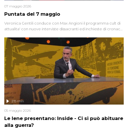
07 maggio 2026
Puntata del 7 maggio
Veronica Gentili conduce con Max Angioni il programma cult di
attualita' con nuove interviste dissacranti ed inchieste di cronaca
degli inviati.
215 min
05 maggio 2026
Le Iene presentano: Inside - Ci si può abituare
alla guerra?