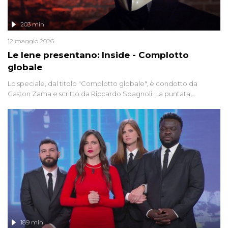
203 min
12 maggio 2026
Le Iene presentano: Inside - Complotto
globale
Lo speciale, dal titolo "Complotto globale", è condotto da
Gaston Zama e scritto da Riccardo Spagnoli. La puntata,
dedicata alle grandi teorie cospirazioniste del nostro tempo,
racconta l'universo delle narrazioni alternative, dei sospetti
globali e del complottismo che negli ultimi anni hanno invaso
social network, talk show, piazze digitali e immaginario collettivo.
189 min