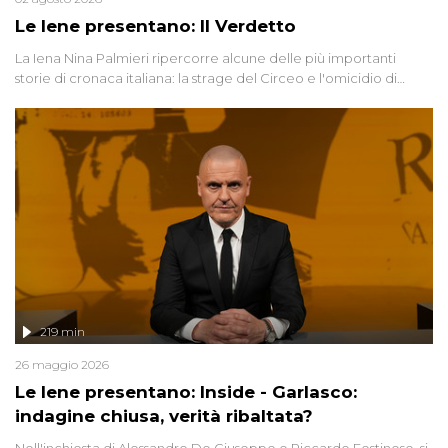
Le Iene presentano: Il Verdetto
La Iena Nina Palmieri ripercorre alcune delle più importanti
storie di cronaca italiana: la strage del Circeo e l'omicidio di
Avetrana.
219 min
26 maggio 2026
Le Iene presentano: Inside - Garlasco:
indagine chiusa, verità ribaltata?
Nell'inchiesta di Alessandro De Giuseppe e Riccardo Festinese, si