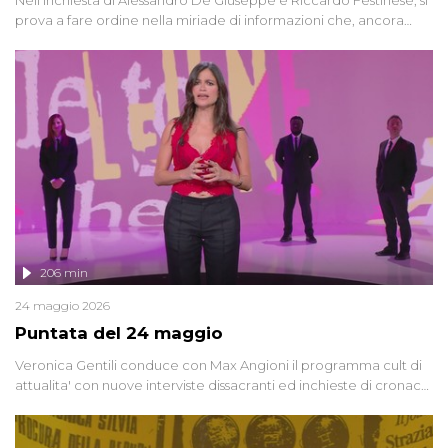
prova a fare ordine nella miriade di informazioni che, ancora
oggi, continuano a emergere attorno a una delle vicende
giudiziarie più discusse degli ultimi anni. Lo speciale ricostruisce la
vicenda mettendo in fila testimonianze, errori, dettagli
controversi e i protagonisti di un'indagine che sembra non avere
fine.
206 min
24 maggio 2026
Puntata del 24 maggio
Veronica Gentili conduce con Max Angioni il programma cult di
attualita' con nuove interviste dissacranti ed inchieste di cronaca
degli inviati.