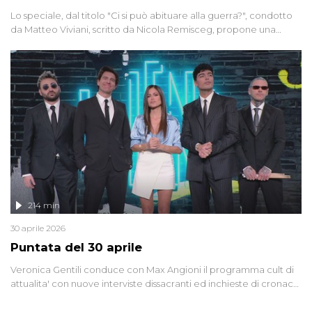
Lo speciale, dal titolo "Ci si può abituare alla guerra?", condotto
da Matteo Viviani, scritto da Nicola Remisceg, propone una
riflessione - con l'aiuto di economisti, esperti militari e giornalisti
di settore - su quanto la guerra sia diventata una realtà pervasiva.
Anche se l'Italia non è direttamente coinvolta in conflitti armati, il
contesto globale rende impossibile considerarla un fenomeno
lontano.
214 min
30 aprile 2026
Puntata del 30 aprile
Veronica Gentili conduce con Max Angioni il programma cult di
attualita' con nuove interviste dissacranti ed inchieste di cronaca
degli inviati.