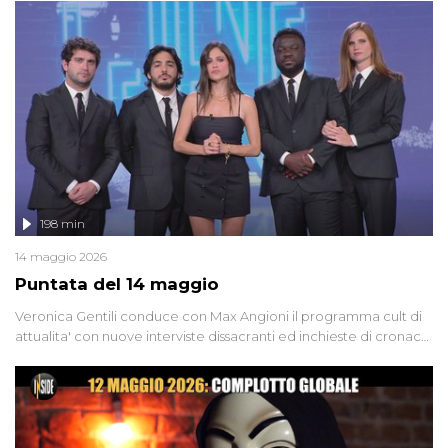
'90 e il 2000 che, inquietantemente, potrebbe essere ancora in
libertà. Lo speciale affronta inoltre le zone d'ombra sul Mostro di
Firenze, le cui responsabilità appaiono ancora oggi avvolte in un
groviglio di dubbi mai chiariti. Nel corso dello speciale anche
l'intervista inedita a Olindo Romano, realizzata ne...
198 min
14 maggio 2026
Puntata del 14 maggio
Veronica Gentili conduce con Max Angioni il programma cult di
attualita' con nuove interviste dissacranti ed inchieste di cronaca
degli inviati.