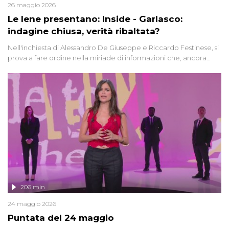
26 maggio 2026
Le Iene presentano: Inside - Garlasco:
indagine chiusa, verità ribaltata?
Nell'inchiesta di Alessandro De Giuseppe e Riccardo Festinese, si
prova a fare ordine nella miriade di informazioni che, ancora
oggi, continuano a emergere attorno a una delle vicende
giudiziarie più discusse degli ultimi anni. Lo speciale ricostruisce la
vicenda mettendo in fila testimonianze, errori, dettagli
controversi e i protagonisti di un'indagine che sembra non avere
fine.
206 min
24 maggio 2026
Puntata del 24 maggio