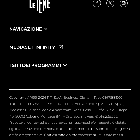
NAVIGAZIONE
Home
Puntate
MEDIASET INFINITY
Le Iene Presentano Inside
Puntate Ieneyeh
Tutti i servizi
I SITI DEI PROGRAMMI
Le Iene
Grande Fratello
Segnalazioni
L'Isola dei Famosi
Pubblico
Striscia la Notizia
Maria De Filippi
Copyright © 1999-2026 RTI S.p.A. Business Digital – P.Iva 03976881007 –
Verissimo
Tutti i diritti riservati – Per la pubblicità Mediamond S.p.A. – RTI S.p.A.,
Mediaset N.V., sede legale Amsterdam (Paesi Bassi) – Uffici Viale Europa
46, 20093 Cologno Monzese (MI) - Cap. Soc. int. vers. € 614.238.333.
Rispetto ai contenuti e ai dati personali trasmessi e/o riprodotti è vietata
ogni utilizzazione funzionale all'addestramento di sistemi di intelligenza
artificiale generativa. È altresì fatto divieto espresso di utilizzare mezzi