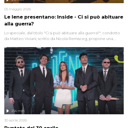
05 maggio 2026
Le Iene presentano: Inside - Ci si può abituare
alla guerra?
Lo speciale, dal titolo "Ci si può abituare alla guerra?", condotto
da Matteo Viviani, scritto da Nicola Remisceg, propone una
riflessione - con l'aiuto di economisti, esperti militari e giornalisti
di settore - su quanto la guerra sia diventata una realtà pervasiva.
Anche se l'Italia non è direttamente coinvolta in conflitti armati, il
contesto globale rende impossibile considerarla un fenomeno
lontano.
214 min
30 aprile 2026