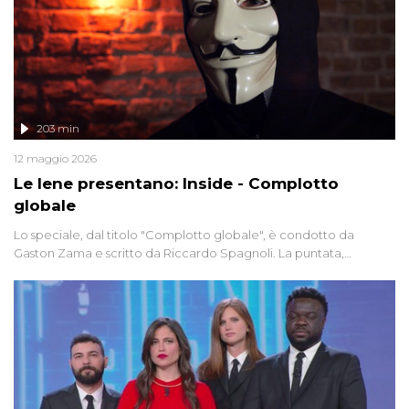
203 min
12 maggio 2026
Le Iene presentano: Inside - Complotto
globale
Lo speciale, dal titolo "Complotto globale", è condotto da
Gaston Zama e scritto da Riccardo Spagnoli. La puntata,
dedicata alle grandi teorie cospirazioniste del nostro tempo,
racconta l'universo delle narrazioni alternative, dei sospetti
globali e del complottismo che negli ultimi anni hanno invaso
social network, talk show, piazze digitali e immaginario collettivo.