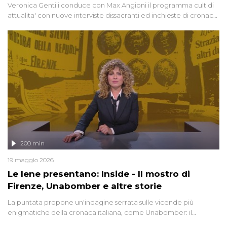
Veronica Gentili conduce con Max Angioni il programma cult di
attualita' con nuove interviste dissacranti ed inchieste di cronaca
degli inviati.
200 min
19 maggio 2026
Le Iene presentano: Inside - Il mostro di
Firenze, Unabomber e altre storie
La puntata propone un'indagine serrata sulle vicende più
enigmatiche della cronaca italiana, come Unabomber: il
dinamitardo seriale responsabile di decine di attentati tra gli anni