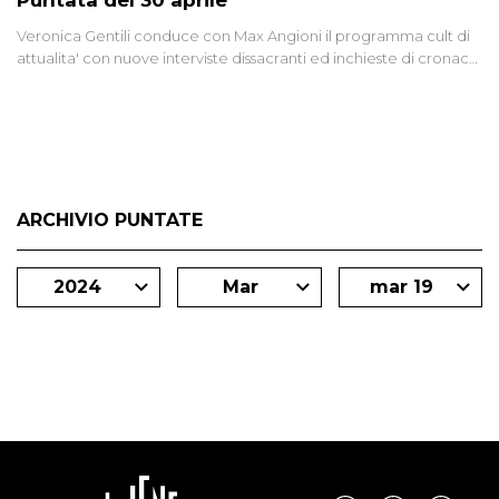
Puntata del 30 aprile
Veronica Gentili conduce con Max Angioni il programma cult di
attualita' con nuove interviste dissacranti ed inchieste di cronaca
degli inviati.
ARCHIVIO PUNTATE
2024
Mar
mar 19