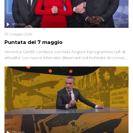
189 min
07 maggio 2026
Puntata del 7 maggio
Veronica Gentili conduce con Max Angioni il programma cult di
attualita' con nuove interviste dissacranti ed inchieste di cronaca
degli inviati.
215 min