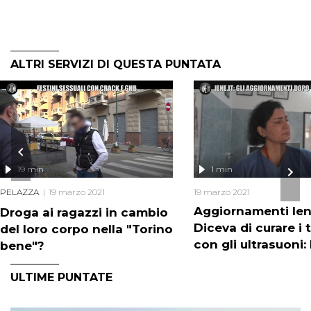
ALTRI SERVIZI DI QUESTA PUNTATA
19 min
1 min
PELAZZA
19 marzo 2021
19 marzo 2021
Aggiornamenti Iene
Droga ai ragazzi in cambio
Diceva di curare i 
del loro corpo nella "Torino
con gli ultrasuoni
bene"?
rinviata a giudizio
ULTIME PUNTATE