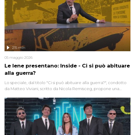
215 min
05 maggio 2026
Le Iene presentano: Inside - Ci si può abituare
alla guerra?
Lo speciale, dal titolo "Ci si può abituare alla guerra?", condotto
da Matteo Viviani, scritto da Nicola Remisceg, propone una
riflessione - con l'aiuto di economisti, esperti militari e giornalisti
di settore - su quanto la guerra sia diventata una realtà pervasiva.
Anche se l'Italia non è direttamente coinvolta in conflitti armati, il
contesto globale rende impossibile considerarla un fenomeno
lontano.