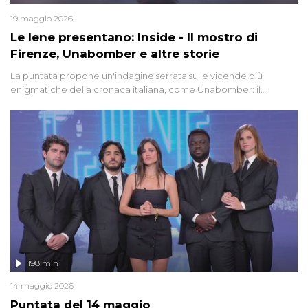
19 maggio 2026
Le Iene presentano: Inside - Il mostro di
Firenze, Unabomber e altre storie
La puntata propone un'indagine serrata sulle vicende più
enigmatiche della cronaca italiana, come Unabomber: il
dinamitardo seriale responsabile di decine di attentati tra gli anni
'90 e il 2000 che, inquietantemente, potrebbe essere ancora in
libertà. Lo speciale affronta inoltre le zone d'ombra sul Mostro di
Firenze, le cui responsabilità appaiono ancora oggi avvolte in un
groviglio di dubbi mai chiariti. Nel corso dello speciale anche
l'intervista inedita a Olindo Romano, realizzata ne...
198 min
14 maggio 2026
Puntata del 14 maggio