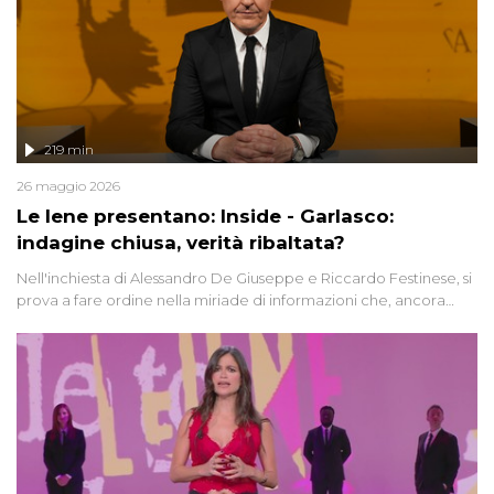
219 min
26 maggio 2026
Le Iene presentano: Inside - Garlasco:
indagine chiusa, verità ribaltata?
Nell'inchiesta di Alessandro De Giuseppe e Riccardo Festinese, si
prova a fare ordine nella miriade di informazioni che, ancora
oggi, continuano a emergere attorno a una delle vicende
giudiziarie più discusse degli ultimi anni. Lo speciale ricostruisce la
vicenda mettendo in fila testimonianze, errori, dettagli
controversi e i protagonisti di un'indagine che sembra non avere
fine.