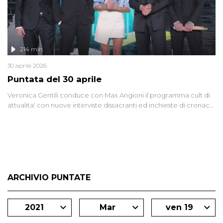
214 min
30 aprile 2026
Puntata del 30 aprile
Veronica Gentili conduce con Max Angioni il programma cult di
attualita' con nuove interviste dissacranti ed inchieste di cronaca
degli inviati.
ARCHIVIO PUNTATE
2021
Mar
ven 19