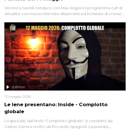
Veronica Gentili conduce con Max Angioni il programma cult di
attualita' con nuove interviste dissacranti ed inchieste di cronaca
degli inviati.
203 min
12 maggio 2026
Le Iene presentano: Inside - Complotto
globale
Lo speciale, dal titolo "Complotto globale", è condotto da
Gaston Zama e scritto da Riccardo Spagnoli. La puntata,