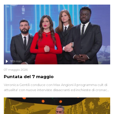
dedicata alle grandi teorie cospirazioniste del nostro tempo,
racconta l'universo delle narrazioni alternative, dei sospetti
globali e del complottismo che negli ultimi anni hanno invaso
social network, talk show, piazze digitali e immaginario collettivo.
189 min
07 maggio 2026
Puntata del 7 maggio
Veronica Gentili conduce con Max Angioni il programma cult di
attualita' con nuove interviste dissacranti ed inchieste di cronaca
degli inviati.