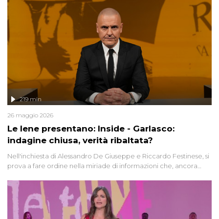
219 min
26 maggio 2026
Le Iene presentano: Inside - Garlasco:
indagine chiusa, verità ribaltata?
Nell'inchiesta di Alessandro De Giuseppe e Riccardo Festinese, si
prova a fare ordine nella miriade di informazioni che, ancora
oggi, continuano a emergere attorno a una delle vicende
giudiziarie più discusse degli ultimi anni. Lo speciale ricostruisce la
vicenda mettendo in fila testimonianze, errori, dettagli
controversi e i protagonisti di un'indagine che sembra non avere
fine.