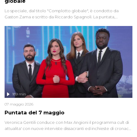
globale
Lo speciale, dal titolo "Complotto globale", è condotto da
Gaston Zama e scritto da Riccardo Spagnoli. La puntata,
dedicata alle grandi teorie cospirazioniste del nostro tempo,
racconta l'universo delle narrazioni alternative, dei sospetti
globali e del complottismo che negli ultimi anni hanno invaso
social network, talk show, piazze digitali e immaginario collettivo.
189 min
07 maggio 2026
Puntata del 7 maggio
Veronica Gentili conduce con Max Angioni il programma cult di
attualita' con nuove interviste dissacranti ed inchieste di cronaca
degli inviati.