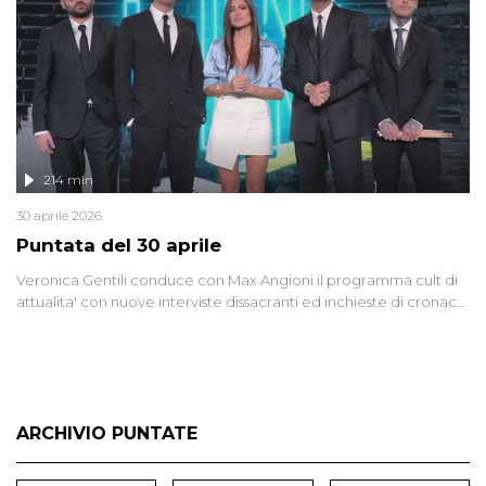
lontano.
214 min
30 aprile 2026
Puntata del 30 aprile
Veronica Gentili conduce con Max Angioni il programma cult di
attualita' con nuove interviste dissacranti ed inchieste di cronaca
degli inviati.
ARCHIVIO PUNTATE