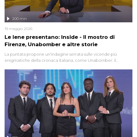
200 min
19 maggio 2026
Le Iene presentano: Inside - Il mostro di
Firenze, Unabomber e altre storie
La puntata propone un'indagine serrata sulle vicende più
enigmatiche della cronaca italiana, come Unabomber: il
dinamitardo seriale responsabile di decine di attentati tra gli anni
'90 e il 2000 che, inquietantemente, potrebbe essere ancora in
libertà. Lo speciale affronta inoltre le zone d'ombra sul Mostro di
Firenze, le cui responsabilità appaiono ancora oggi avvolte in un
groviglio di dubbi mai chiariti. Nel corso dello speciale anche
l'intervista inedita a Olindo Romano, realizzata ne...