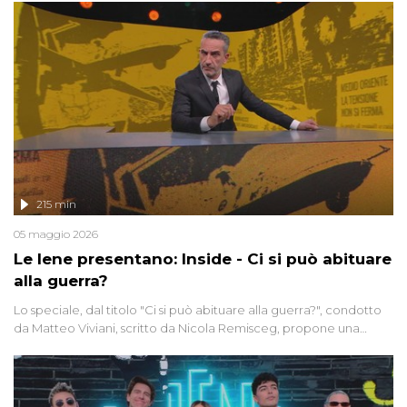
215 min
05 maggio 2026
Le Iene presentano: Inside - Ci si può abituare
alla guerra?
Lo speciale, dal titolo "Ci si può abituare alla guerra?", condotto
da Matteo Viviani, scritto da Nicola Remisceg, propone una
riflessione - con l'aiuto di economisti, esperti militari e giornalisti
di settore - su quanto la guerra sia diventata una realtà pervasiva.
Anche se l'Italia non è direttamente coinvolta in conflitti armati, il
contesto globale rende impossibile considerarla un fenomeno