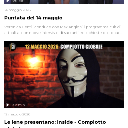
198 min
14 maggio 2026
Puntata del 14 maggio
Veronica Gentili conduce con Max Angioni il programma cult di
attualita' con nuove interviste dissacranti ed inchieste di cronaca
degli inviati.
203 min
12 maggio 2026
Le Iene presentano: Inside - Complotto