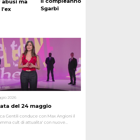
Il compleanno di Vittorio
Zde
 abusi ma
Sgarbi
l'ex
6 min
gio 2026
ata del 24 maggio
ca Gentili conduce con Max Angioni il
mma cult di attualita' con nuove
ste dissacranti ed inchieste di cronaca
nviati.