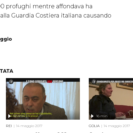
0 profughi mentre affondava ha
alla Guardia Costiera italiana causando
aggio
NTATA
12 min
16 min
REI
14 maggio 2017
GOLIA
14 maggio 2017