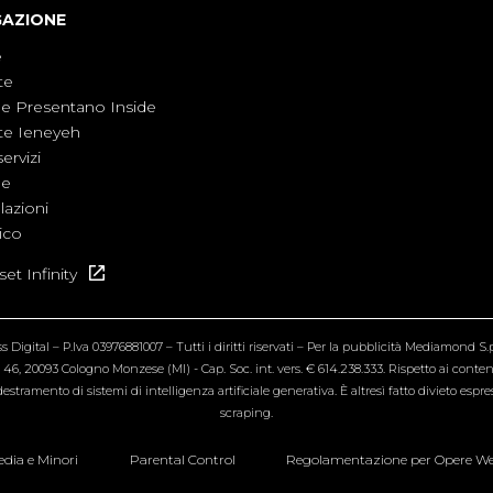
GAZIONE
e
te
ne Presentano Inside
te Ieneyeh
servizi
ne
azioni
ico
et Infinity
Digital – P.Iva 03976881007 – Tutti i diritti riservati – Per la pubblicità Mediamond S.p.
6, 20093 Cologno Monzese (MI) - Cap. Soc. int. vers. € 614.238.333. Rispetto ai contenut
estramento di sistemi di intelligenza artificiale generativa. È altresì fatto divieto espr
scraping.
dia e Minori
Parental Control
Regolamentazione per Opere W