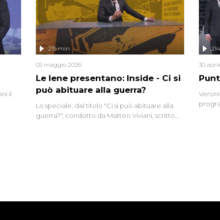
ro di
e imma
ancora
lizzata
215 min
21
05 maggio 2026
30 apri
Le Iene presentano: Inside - Ci si
Punt
può abituare alla guerra?
i il
Veroni
progra
Lo speciale, dal titolo "Ci si può abituare alla
naca
intervi
guerra?", condotto da Matteo Viviani, scritto
degli i
da Nicola Remisceg, propone una riflessione -
con l'aiuto di economisti, esperti militari e
giornalisti di settore - su quanto la guerra sia
diventata una realtà pervasiva. Anche se l'Italia
non è direttamente coinvolta in conflitti
armati, il contesto globale rende impossibile
considerarla un fenomeno lontano.