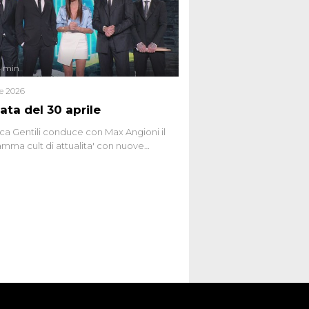
ginario collettivo.
4 min
le 2026
ata del 30 aprile
ca Gentili conduce con Max Angioni il
mma cult di attualita' con nuove
ste dissacranti ed inchieste di cronaca
nviati.