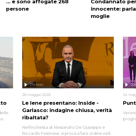
… e sono affogate 268
Condannato per
persone
innocente: parla 
moglie
219 min
20
26 maggio 2026
24 mag
tto
Le Iene presentano: Inside -
Punt
Garlasco: indagine chiusa, verità
delle
Veroni
ribaltata?
la
progra
a.
intervi
Nell'inchiesta di Alessandro De Giuseppe e
degli i
Riccardo Festinese, si prova a fare ordine nella