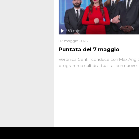
affronta inoltre le zone d'ombra sul Most
Firenze, le cui responsabilità appaiono 
oggi avvolte in un groviglio di dubbi mai
chiariti. Nel corso dello speciale anche
l'intervista inedita a Olindo Romano, rea
189 min
ne...
07 maggio 2026
Puntata del 7 maggio
Veronica Gentili conduce con Max Angion
programma cult di attualita' con nuove
interviste dissacranti ed inchieste di cro
degli inviati.