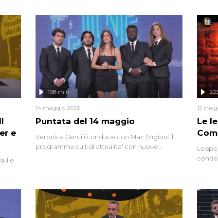
miriade di informazioni che, ancora oggi,
continuano a emergere attorno a una delle
vicende giudiziarie più discusse degli ultimi
anni. Lo speciale ricostruisce la vicenda
mettendo in fila testimonianze, errori, dettagli
controversi e i protagonisti di un'indagine che
sembra non avere fine.
198 min
20
14 maggio 2026
12 mag
l
Puntata del 14 maggio
Le I
er e
Comp
Veronica Gentili conduce con Max Angioni il
programma cult di attualita' con nuove
Lo spe
interviste dissacranti ed inchieste di cronaca
condot
sulle
degli inviati.
Riccar
grandi
do
tempo,
i tra
alterna
nte,
complo
eciale
invaso 