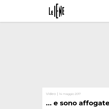
Video |
14 maggio 2017
… e sono affogat