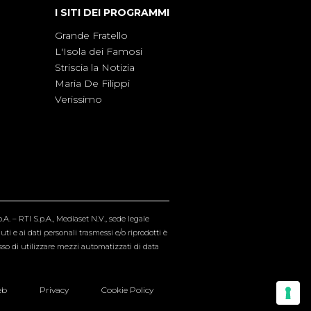
I SITI DEI PROGRAMMI
Grande Fratello
L'Isola dei Famosi
Striscia la Notizia
Maria De Filippi
Verissimo
A. – RTI S.p.A., Mediaset N.V., sede legale
i e ai dati personali trasmessi e/o riprodotti è
esso di utilizzare mezzi automatizzati di data
eb
Privacy
Cookie Policy