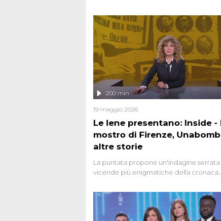
200 min
19 maggio 2026
Le Iene presentano: Inside - I
mostro di Firenze, Unabomb
altre storie
La puntata propone un'indagine serrata 
vicende più enigmatiche della cronaca
italiana, come Unabomber: il dinamitar
seriale responsabile di decine di attentat
gli anni '90 e il 2000 che, inquietanteme
potrebbe essere ancora in libertà. Lo sp