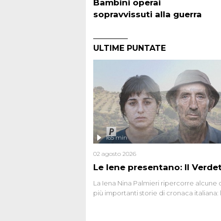
Bambini operai
sopravvissuti alla guerra
ULTIME PUNTATE
165 min
02 agosto 2026
Le Iene presentano: Il Verde
La Iena Nina Palmieri ripercorre alcune 
più importanti storie di cronaca italiana: 
strage del Circeo e l'omicidio di Avetran