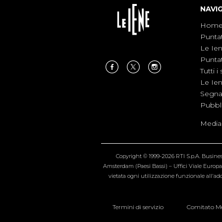
NAVI
Hom
Punta
Le Ie
Punta
Tutti i 
Le Ie
Segnal
Pubbl
Medias
Copyright © 1999-2026 RTI S.p.A. Business 
Amsterdam (Paesi Bassi) – Uffici Viale Europa 4
vietata ogni utilizzazione funzionale all'add
Termini di servizio
Comitato Me