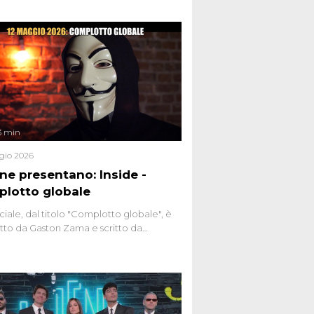
3 min
gio 2026
ene presentano: Inside -
lotto globale
ciale, dal titolo "Complotto globale", è
to da Gaston Zama e scritto da
do Spagnoli. La puntata, dedicata alle
 teorie cospirazioniste del nostro
 racconta l'universo delle narrazioni
tive, dei sospetti globali e del
ttismo che negli ultimi anni hanno
social network, talk show, piazze digitali