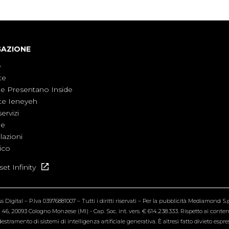
considerarla un fenomeno lontano.
GAZIONE
e
te
ne Presentano Inside
te Ieneyeh
servizi
ne
azioni
ico
et Infinity
Digital – P.Iva 03976881007 – Tutti i diritti riservati – Per la pubblicità Mediamond S.p.
6, 20093 Cologno Monzese (MI) - Cap. Soc. int. vers. € 614.238.333. Rispetto ai contenut
estramento di sistemi di intelligenza artificiale generativa. È altresì fatto divieto espr