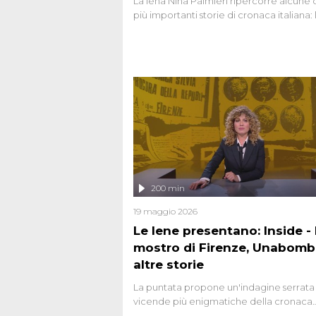
La Iena Nina Palmieri ripercorre alcune 
più importanti storie di cronaca italiana: 
strage del Circeo e l'omicidio di Avetran
200 min
19 maggio 2026
Le Iene presentano: Inside - I
mostro di Firenze, Unabomb
altre storie
La puntata propone un'indagine serrata 
vicende più enigmatiche della cronaca
italiana, come Unabomber: il dinamitar