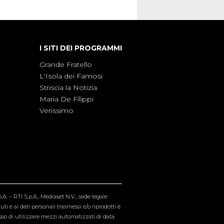
I SITI DEI PROGRAMMI
Grande Fratello
L'Isola dei Famosi
Striscia la Notizia
Maria De Filippi
Verissimo
A. – RTI S.p.A., Mediaset N.V., sede legale
i e ai dati personali trasmessi e/o riprodotti è
esso di utilizzare mezzi automatizzati di data