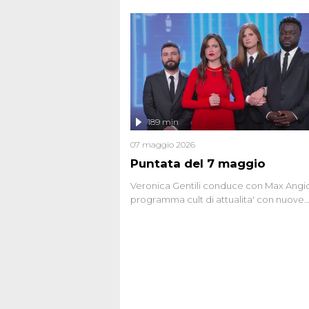
seriale responsabile di decine di attentat
gli anni '90 e il 2000 che, inquietanteme
potrebbe essere ancora in libertà. Lo sp
affronta inoltre le zone d'ombra sul Most
Firenze, le cui responsabilità appaiono 
oggi avvolte in un groviglio di dubbi mai
chiariti. Nel corso dello speciale anche
l'intervista inedita a Olindo Romano, rea
189 min
ne...
07 maggio 2026
Puntata del 7 maggio
Veronica Gentili conduce con Max Angion
programma cult di attualita' con nuove
interviste dissacranti ed inchieste di cro
degli inviati.