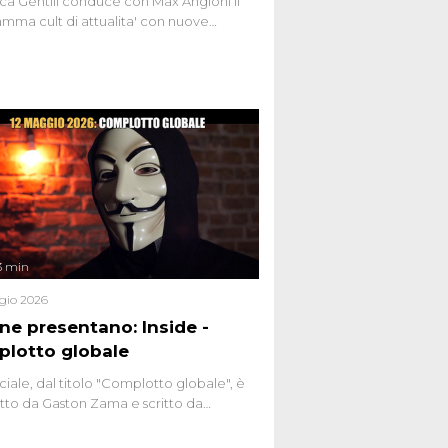
ca Gentili conduce con Max Angioni il
mma cult di attualita' con nuove
ste dissacranti ed inchieste di cronaca
nviati.
3 min
gio 2026
ene presentano: Inside -
lotto globale
ciale, dal titolo "Complotto globale", è
to da Gaston Zama e scritto da
do Spagnoli. La puntata, dedicata alle
 teorie cospirazioniste del nostro