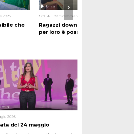
8 min
9 
e 2025
GOLIA
09 dicembre 2025
BONIS
sibile che
Ragazzi down: un lavoro
Calc
per loro è possibile
d'in
6 min
gio 2026
ata del 24 maggio