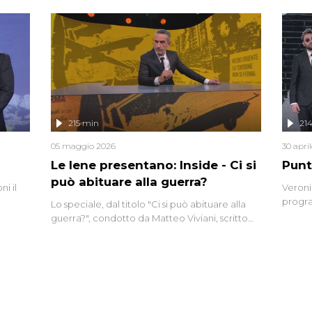
tempo,
i tra
alterna
nte,
complo
eciale
invaso 
ro di
e imma
ancora
lizzata
215 min
21
05 maggio 2026
30 apri
Le Iene presentano: Inside - Ci si
Punt
può abituare alla guerra?
i il
Veroni
progra
Lo speciale, dal titolo "Ci si può abituare alla
naca
intervi
guerra?", condotto da Matteo Viviani, scritto
degli i
da Nicola Remisceg, propone una riflessione -
con l'aiuto di economisti, esperti militari e
giornalisti di settore - su quanto la guerra sia
diventata una realtà pervasiva. Anche se l'Italia
non è direttamente coinvolta in conflitti
armati, il contesto globale rende impossibile