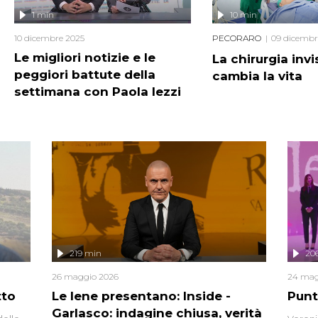
1 min
10 min
10 dicembre 2025
PECORARO
09 dicembr
Le migliori notizie e le
La chirurgia invi
peggiori battute della
cambia la vita
settimana con Paola Iezzi
219 min
20
26 maggio 2026
24 mag
tto
Le Iene presentano: Inside -
Punt
Garlasco: indagine chiusa, verità