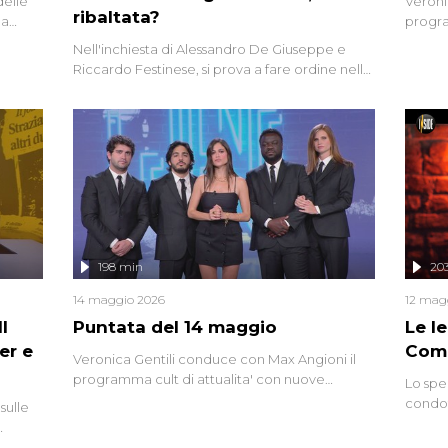
delle
Veroni
ribaltata?
la
progra
a.
intervi
Nell'inchiesta di Alessandro De Giuseppe e
degli i
Riccardo Festinese, si prova a fare ordine nella
miriade di informazioni che, ancora oggi,
continuano a emergere attorno a una delle
vicende giudiziarie più discusse degli ultimi
anni. Lo speciale ricostruisce la vicenda
mettendo in fila testimonianze, errori, dettagli
controversi e i protagonisti di un'indagine che
sembra non avere fine.
198 min
20
14 maggio 2026
12 mag
l
Puntata del 14 maggio
Le I
er e
Comp
Veronica Gentili conduce con Max Angioni il
programma cult di attualita' con nuove
Lo spe
interviste dissacranti ed inchieste di cronaca
condot
sulle
degli inviati.
Riccar
grandi
do