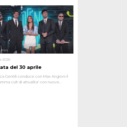
 racconta l'universo delle narrazioni
tive, dei sospetti globali e del
ttismo che negli ultimi anni hanno
social network, talk show, piazze digitali
ginario collettivo.
4 min
le 2026
ata del 30 aprile
ca Gentili conduce con Max Angioni il
mma cult di attualita' con nuove
ste dissacranti ed inchieste di cronaca
nviati.