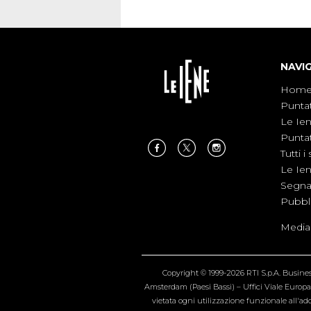
NAVI
Hom
Punta
Le Ie
Punta
Tutti i 
Le Ie
Segnal
Pubbl
Medias
Copyright © 1999-2026 RTI S.p.A. Business 
Amsterdam (Paesi Bassi) – Uffici Viale Europa 4
vietata ogni utilizzazione funzionale all'add