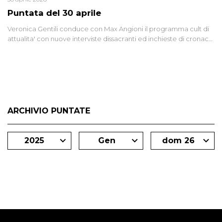
Puntata del 30 aprile
Veronica Gentili conduce con Max Angioni il programma cult di
attualita' con nuove interviste dissacranti ed inchieste di cronaca
degli inviati.
ARCHIVIO PUNTATE
2025
Gen
dom 26