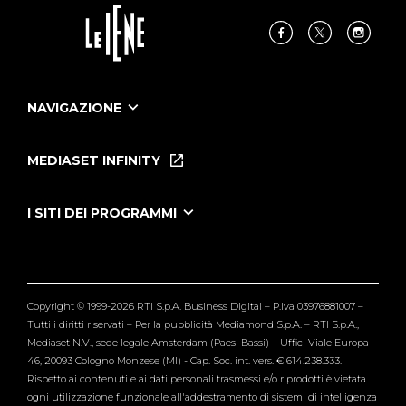
NAVIGAZIONE
Home
Puntate
MEDIASET INFINITY
Le Iene Presentano Inside
Puntate Ieneyeh
Tutti i servizi
I SITI DEI PROGRAMMI
Le Iene
Grande Fratello
Segnalazioni
L'Isola dei Famosi
Pubblico
Striscia la Notizia
Maria De Filippi
Copyright © 1999-2026 RTI S.p.A. Business Digital – P.Iva 03976881007 –
Verissimo
Tutti i diritti riservati – Per la pubblicità Mediamond S.p.A. – RTI S.p.A.,
Mediaset N.V., sede legale Amsterdam (Paesi Bassi) – Uffici Viale Europa
46, 20093 Cologno Monzese (MI) - Cap. Soc. int. vers. € 614.238.333.
Rispetto ai contenuti e ai dati personali trasmessi e/o riprodotti è vietata
ogni utilizzazione funzionale all'addestramento di sistemi di intelligenza