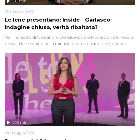
219 min
26 maggio 2026
Le Iene presentano: Inside - Garlasco:
indagine chiusa, verità ribaltata?
Nell'inchiesta di Alessandro De Giuseppe e Riccardo Festinese, si
prova a fare ordine nella miriade di informazioni che, ancora
oggi, continuano a emergere attorno a una delle vicende
giudiziarie più discusse degli ultimi anni. Lo speciale ricostruisce la
vicenda mettendo in fila testimonianze, errori, dettagli
controversi e i protagonisti di un'indagine che sembra non avere
fine.
206 min
24 maggio 2026