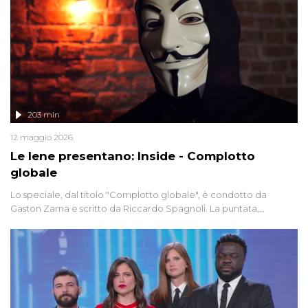
203 min
12 maggio 2026
Le Iene presentano: Inside - Complotto
globale
Lo speciale, dal titolo "Complotto globale", è condotto da
Gaston Zama e scritto da Riccardo Spagnoli. La puntata,
dedicata alle grandi teorie cospirazioniste del nostro tempo,
racconta l'universo delle narrazioni alternative, dei sospetti
globali e del complottismo che negli ultimi anni hanno invaso
social network, talk show, piazze digitali e immaginario collettivo.