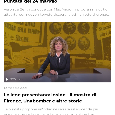
Puntata del 24 maggio
Veronica Gentili conduce con Max Angioni il programma cult di
attualita' con nuove interviste dissacranti ed inchieste di cronaca
degli inviati.
200 min
19 maggio 2026
Le Iene presentano: Inside - Il mostro di
Firenze, Unabomber e altre storie
La puntata propone un'indagine serrata sulle vicende più
enigmatiche della cronaca italiana, come Unabomber: il