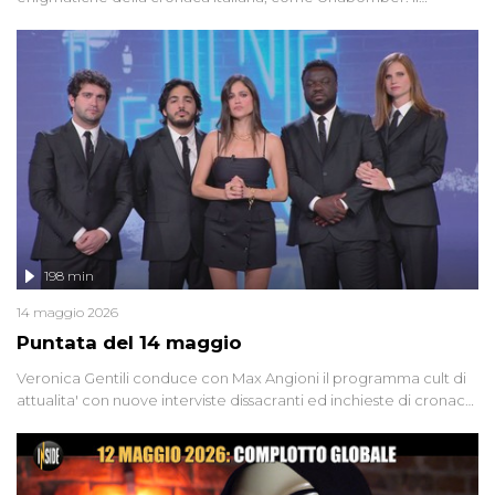
dinamitardo seriale responsabile di decine di attentati tra gli anni
'90 e il 2000 che, inquietantemente, potrebbe essere ancora in
libertà. Lo speciale affronta inoltre le zone d'ombra sul Mostro di
Firenze, le cui responsabilità appaiono ancora oggi avvolte in un
groviglio di dubbi mai chiariti. Nel corso dello speciale anche
l'intervista inedita a Olindo Romano, realizzata ne...
198 min
14 maggio 2026
Puntata del 14 maggio
Veronica Gentili conduce con Max Angioni il programma cult di
attualita' con nuove interviste dissacranti ed inchieste di cronaca
degli inviati.