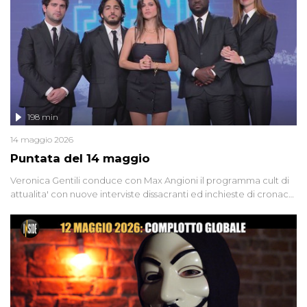
groviglio di dubbi mai chiariti. Nel corso dello speciale anche
l'intervista inedita a Olindo Romano, realizzata ne...
198 min
14 maggio 2026
Puntata del 14 maggio
Veronica Gentili conduce con Max Angioni il programma cult di
attualita' con nuove interviste dissacranti ed inchieste di cronaca
degli inviati.