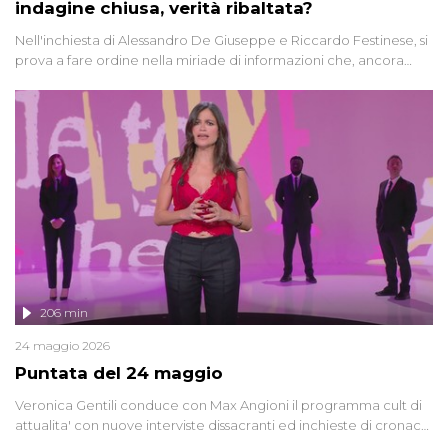
indagine chiusa, verità ribaltata?
Nell'inchiesta di Alessandro De Giuseppe e Riccardo Festinese, si
prova a fare ordine nella miriade di informazioni che, ancora
oggi, continuano a emergere attorno a una delle vicende
giudiziarie più discusse degli ultimi anni. Lo speciale ricostruisce la
vicenda mettendo in fila testimonianze, errori, dettagli
controversi e i protagonisti di un'indagine che sembra non avere
fine.
206 min
24 maggio 2026
Puntata del 24 maggio
Veronica Gentili conduce con Max Angioni il programma cult di
attualita' con nuove interviste dissacranti ed inchieste di cronaca
degli inviati.