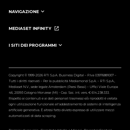
NAVIGAZIONE
Home
Puntate
MEDIASET INFINITY
Le Iene Presentano Inside
Puntate Ieneyeh
Tutti i servizi
I SITI DEI PROGRAMMI
Le Iene
Grande Fratello
Segnalazioni
L'Isola dei Famosi
Pubblico
Striscia la Notizia
Maria De Filippi
Copyright © 1999-2026 RTI S.p.A. Business Digital – P.Iva 03976881007 –
Verissimo
Tutti i diritti riservati – Per la pubblicità Mediamond S.p.A. – RTI S.p.A.,
Mediaset N.V., sede legale Amsterdam (Paesi Bassi) – Uffici Viale Europa
46, 20093 Cologno Monzese (MI) - Cap. Soc. int. vers. € 614.238.333.
Rispetto ai contenuti e ai dati personali trasmessi e/o riprodotti è vietata
ogni utilizzazione funzionale all'addestramento di sistemi di intelligenza
artificiale generativa. È altresì fatto divieto espresso di utilizzare mezzi
automatizzati di data scraping.