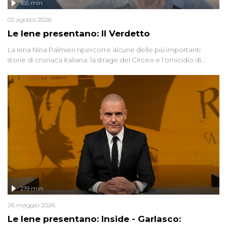
165 min
02 agosto 2026
Le Iene presentano: Il Verdetto
La Iena Nina Palmieri ripercorre alcune delle più importanti
storie di cronaca italiana: la strage del Circeo e l'omicidio di
Avetrana.
219 min
26 maggio 2026
Le Iene presentano: Inside - Garlasco: