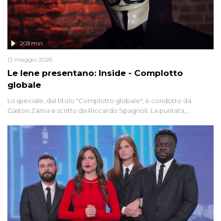
203 min
12 maggio 2026
Le Iene presentano: Inside - Complotto
globale
Lo speciale, dal titolo "Complotto globale", è condotto da
Gaston Zama e scritto da Riccardo Spagnoli. La puntata,
dedicata alle grandi teorie cospirazioniste del nostro tempo,
racconta l'universo delle narrazioni alternative, dei sospetti
globali e del complottismo che negli ultimi anni hanno invaso
social network, talk show, piazze digitali e immaginario collettivo.