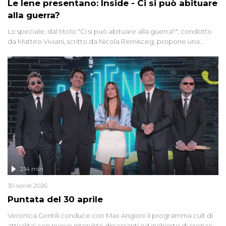
Le Iene presentano: Inside - Ci si può abituare
alla guerra?
Lo speciale, dal titolo "Ci si può abituare alla guerra?", condotto
da Matteo Viviani, scritto da Nicola Remisceg, propone una
riflessione - con l'aiuto di economisti, esperti militari e giornalisti
di settore - su quanto la guerra sia diventata una realtà pervasiva.
Anche se l'Italia non è direttamente coinvolta in conflitti armati, il
contesto globale rende impossibile considerarla un fenomeno
lontano.
214 min
30 aprile 2026
Puntata del 30 aprile
Veronica Gentili conduce con Max Angioni il programma cult di
attualita' con nuove interviste dissacranti ed inchieste di cronaca