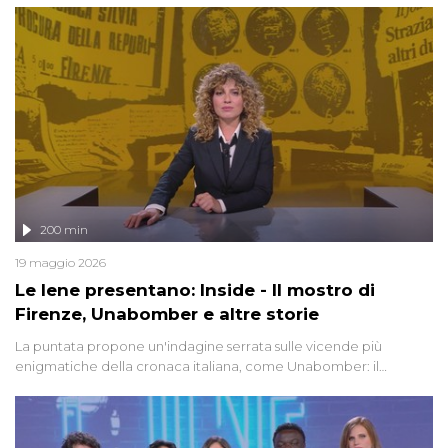
200 min
19 maggio 2026
Le Iene presentano: Inside - Il mostro di
Firenze, Unabomber e altre storie
La puntata propone un'indagine serrata sulle vicende più
enigmatiche della cronaca italiana, come Unabomber: il
dinamitardo seriale responsabile di decine di attentati tra gli anni
'90 e il 2000 che, inquietantemente, potrebbe essere ancora in
libertà. Lo speciale affronta inoltre le zone d'ombra sul Mostro di
Firenze, le cui responsabilità appaiono ancora oggi avvolte in un