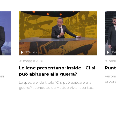
grandi
do
tempo,
i tra
alterna
nte,
complo
eciale
invaso 
ro di
e imma
ancora
lizzata
215 min
21
05 maggio 2026
30 apri
Le Iene presentano: Inside - Ci si
Punt
può abituare alla guerra?
i il
Veroni
progra
Lo speciale, dal titolo "Ci si può abituare alla
naca
intervi
guerra?", condotto da Matteo Viviani, scritto
degli i
da Nicola Remisceg, propone una riflessione -
con l'aiuto di economisti, esperti militari e
giornalisti di settore - su quanto la guerra sia
diventata una realtà pervasiva. Anche se l'Italia
non è direttamente coinvolta in conflitti