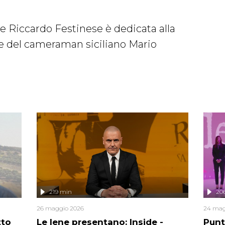
 e Riccardo Festinese è dedicata alla
te del cameraman siciliano Mario
219 min
20
26 maggio 2026
24 mag
tto
Le Iene presentano: Inside -
Punt