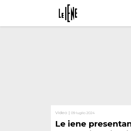
Video |
09 luglio 2024
Le iene presentano