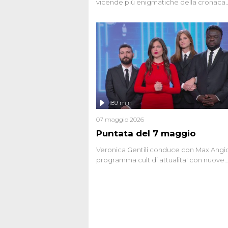
vicende più enigmatiche della cronaca
italiana, come Unabomber: il dinamitar
seriale responsabile di decine di attentat
gli anni '90 e il 2000 che, inquietanteme
potrebbe essere ancora in libertà. Lo sp
affronta inoltre le zone d'ombra sul Most
Firenze, le cui responsabilità appaiono 
oggi avvolte in un groviglio di dubbi mai
chiariti. Nel corso dello speciale anche
l'intervista inedita a Olindo Romano, rea
189 min
ne...
07 maggio 2026
Puntata del 7 maggio
Veronica Gentili conduce con Max Angion
programma cult di attualita' con nuove
interviste dissacranti ed inchieste di cro
degli inviati.