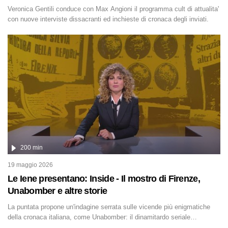
Veronica Gentili conduce con Max Angioni il programma cult di attualita'
con nuove interviste dissacranti ed inchieste di cronaca degli inviati.
200 min
19 maggio 2026
Le Iene presentano: Inside - Il mostro di Firenze,
Unabomber e altre storie
La puntata propone un'indagine serrata sulle vicende più enigmatiche
della cronaca italiana, come Unabomber: il dinamitardo seriale
responsabile di decine di attentati tra gli anni '90 e il 2000 che,