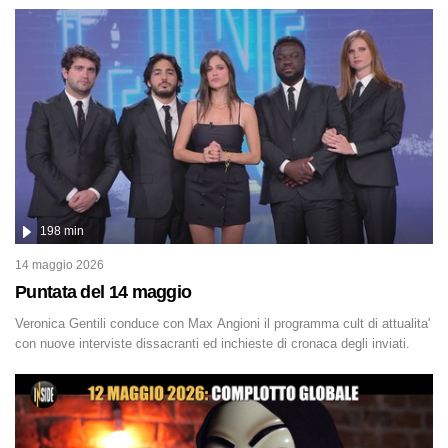
inquietantemente, potrebbe essere ancora in libertà. Lo speciale affronta
inoltre le zone d'ombra sul Mostro di Firenze, le cui responsabilità
appaiono ancora oggi avvolte in un groviglio di dubbi mai chiariti. Nel
corso dello speciale anche l'intervista inedita a Olindo Romano,
realizzata ne...
198 min
14 maggio 2026
Puntata del 14 maggio
Veronica Gentili conduce con Max Angioni il programma cult di attualita'
con nuove interviste dissacranti ed inchieste di cronaca degli inviati.