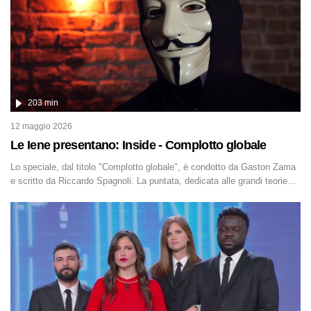
203 min
12 maggio 2026
Le Iene presentano: Inside - Complotto globale
Lo speciale, dal titolo "Complotto globale", è condotto da Gaston Zama
e scritto da Riccardo Spagnoli. La puntata, dedicata alle grandi teorie
cospirazioniste del nostro tempo, racconta l'universo delle narrazioni
alternative, dei sospetti globali e del complottismo che negli ultimi anni
hanno invaso social network, talk show, piazze digitali e immaginario
collettivo.