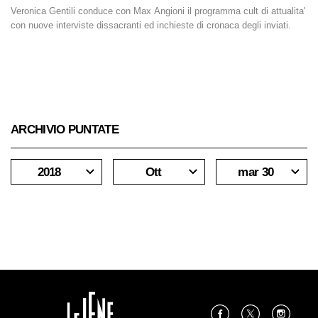
Veronica Gentili conduce con Max Angioni il programma cult di attualita'
con nuove interviste dissacranti ed inchieste di cronaca degli inviati.
ARCHIVIO PUNTATE
2018
Ott
mar 30