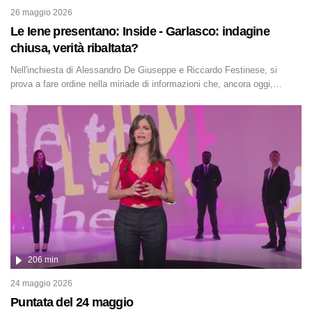
26 maggio 2026
Le Iene presentano: Inside - Garlasco: indagine
chiusa, verità ribaltata?
Nell'inchiesta di Alessandro De Giuseppe e Riccardo Festinese, si
prova a fare ordine nella miriade di informazioni che, ancora oggi,
continuano a emergere attorno a una delle vicende giudiziarie più
discusse degli ultimi anni. Lo speciale ricostruisce la vicenda mettendo
in fila testimonianze, errori, dettagli controversi e i protagonisti di
un'indagine che sembra non avere fine.
206 min
24 maggio 2026
Puntata del 24 maggio