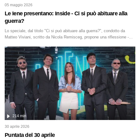
05 maggio 2026
Le Iene presentano: Inside - Ci si può abituare alla
guerra?
Lo speciale, dal titolo "Ci si può abituare alla guerra?", condotto da
Matteo Viviani, scritto da Nicola Remisceg, propone una riflessione -
con l'aiuto di economisti, esperti militari e giornalisti di settore - su
quanto la guerra sia diventata una realtà pervasiva. Anche se l'Italia non
è direttamente coinvolta in conflitti armati, il contesto globale rende
impossibile considerarla un fenomeno lontano.
214 min
30 aprile 2026
Puntata del 30 aprile