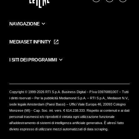
NAVIGAZIONE
Home
Puntate
MEDIASET INFINITY
Le Iene Presentano Inside
Puntate Ieneyeh
Tutti i servizi
I SITI DEI PROGRAMMI
Le Iene
Grande Fratello
Segnalazioni
L'Isola dei Famosi
Pubblico
Striscia la Notizia
Maria De Filippi
Copyright © 1999-2026 RTI S.p.A. Business Digital – P.Iva 03976881007 – Tutti
Verissimo
i diritti riservati – Per la pubblicità Mediamond S.p.A. – RTI S.p.A., Mediaset N.V.,
sede legale Amsterdam (Paesi Bassi) – Uffici Viale Europa 46, 20093 Cologno
Monzese (MI) - Cap. Soc. int. vers. € 614.238.333. Rispetto ai contenuti e ai dati
personali trasmessi e/o riprodotti è vietata ogni utilizzazione funzionale
all'addestramento di sistemi di intelligenza artificiale generativa. È altresì fatto
divieto espresso di utilizzare mezzi automatizzati di data scraping.