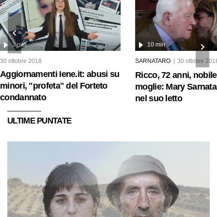
2 min
10 min
30 ottobre 2018
SARNATARO
30 ottobre 201
Aggiornamenti Iene.it: abusi su
Ricco, 72 anni, nobil
minori, "profeta" del Forteto
moglie: Mary Sarnataro
condannato
nel suo letto
ULTIME PUNTATE