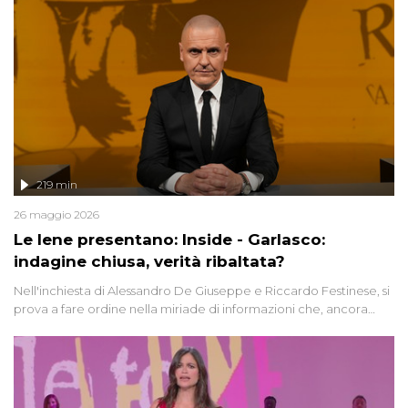
219 min
26 maggio 2026
Le Iene presentano: Inside - Garlasco:
indagine chiusa, verità ribaltata?
Nell'inchiesta di Alessandro De Giuseppe e Riccardo Festinese, si
prova a fare ordine nella miriade di informazioni che, ancora
oggi, continuano a emergere attorno a una delle vicende
giudiziarie più discusse degli ultimi anni. Lo speciale ricostruisce la
vicenda mettendo in fila testimonianze, errori, dettagli
controversi e i protagonisti di un'indagine che sembra non avere
fine.