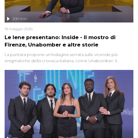
200 min
19 maggio 2026
Le Iene presentano: Inside - Il mostro di
Firenze, Unabomber e altre storie
La puntata propone un'indagine serrata sulle vicende più
enigmatiche della cronaca italiana, come Unabomber: il
dinamitardo seriale responsabile di decine di attentati tra gli anni
'90 e il 2000 che, inquietantemente, potrebbe essere ancora in
libertà. Lo speciale affronta inoltre le zone d'ombra sul Mostro di
Firenze, le cui responsabilità appaiono ancora oggi avvolte in un
groviglio di dubbi mai chiariti. Nel corso dello speciale anche
l'intervista inedita a Olindo Romano, realizzata ne...