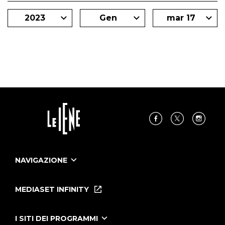
2023
Gen
mar 17
NAVIGAZIONE
Home
Puntate
MEDIASET INFINITY
Le Iene Presentano Inside
Puntate Ieneyeh
Tutti i servizi
I SITI DEI PROGRAMMI