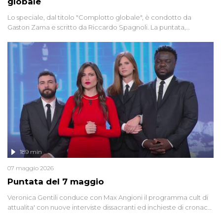
globale
Lo speciale, dal titolo "Complotto globale", è condotto da
Gaston Zama e scritto da Riccardo Spagnoli. La puntata,
dedicata alle grandi teorie cospirazioniste del nostro tempo,
racconta l'universo delle narrazioni alternative, dei sospetti
globali e del complottismo che negli ultimi anni hanno invaso
social network, talk show, piazze digitali e immaginario collettivo.
189 min
07 maggio 2026
Puntata del 7 maggio
Veronica Gentili conduce con Max Angioni il programma cult di
attualita' con nuove interviste dissacranti ed inchieste di cronaca
degli inviati.