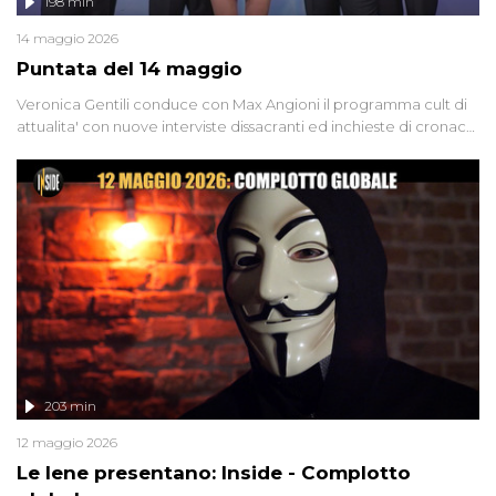
198 min
14 maggio 2026
Puntata del 14 maggio
Veronica Gentili conduce con Max Angioni il programma cult di
attualita' con nuove interviste dissacranti ed inchieste di cronaca
degli inviati.
203 min
12 maggio 2026
Le Iene presentano: Inside - Complotto