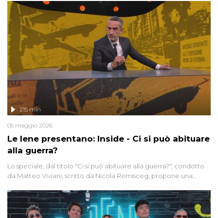
215 min
05 maggio 2026
Le Iene presentano: Inside - Ci si può abituare
alla guerra?
Lo speciale, dal titolo "Ci si può abituare alla guerra?", condotto
da Matteo Viviani, scritto da Nicola Remisceg, propone una
riflessione - con l'aiuto di economisti, esperti militari e giornalisti
di settore - su quanto la guerra sia diventata una realtà pervasiva.
Anche se l'Italia non è direttamente coinvolta in conflitti armati, il
contesto globale rende impossibile considerarla un fenomeno