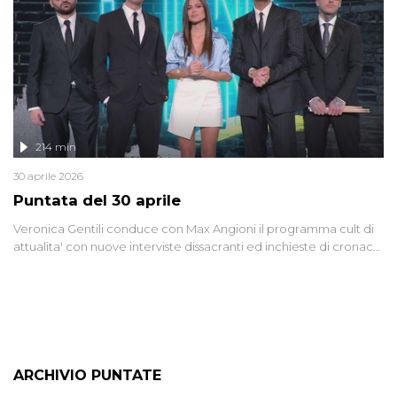
lontano.
214 min
30 aprile 2026
Puntata del 30 aprile
Veronica Gentili conduce con Max Angioni il programma cult di
attualita' con nuove interviste dissacranti ed inchieste di cronaca
degli inviati.
ARCHIVIO PUNTATE